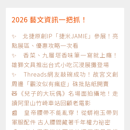
2026 藝文資訊一把抓！
✨ 北捷原創IP「捷米JAMIE」參展！亮
點展區、優惠攻略一次看
✨ 香菜、九層塔香味筆一寫就上癮！
雄獅文具推出台式小吃沉浸展攤登場
✨ Threads網友敲碗成功！故宮文創
周邊「觀汝似有瘋症」硃批貼紙開賣
🧸《兒子的大玩偶》名場面拍攝地！走
讀阿里山竹崎車站回顧老電影
📰 皇帝腰帶不能亂穿！從蟒袍玉帶到
軍服配件 古人腰間藏著千年權力祕密