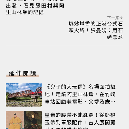
出發，看見藤田村與阿
里山林業的記憶
下一篇
爆炒燉香的正港台式石
頭火鍋！張曼娟：用石
頭烹煮
延伸閱讀
《兒子的大玩偶》名場面拍攝
地！走讀阿里山林鐵，在竹崎
車站回顧老電影、父愛及歲月
荏苒
皇帝的腰帶不能亂穿！從蟒袍
玉帶到軍服配件，古人腰間藏