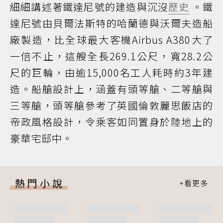
細細講述著鐵達尼號的建造與沉沒
歷史
。鐵
達尼號由貝爾法斯特的哈蘭德與沃爾夫造船
廠製造，比全球最大客機Airbus A380大了
一倍不止，這艘全長269.1公尺，寬28.2公
尺的巨輪，由逾15,000名工人耗時約3年建
造。船艙設計上，涵蓋有頭等艙、二等艙與
三等艙，頭等艙參考了英國倫敦麗思飯店的
帝政風格設計，令乘客如同置身於陸地上的
豪華宅邸中。
熱門小說