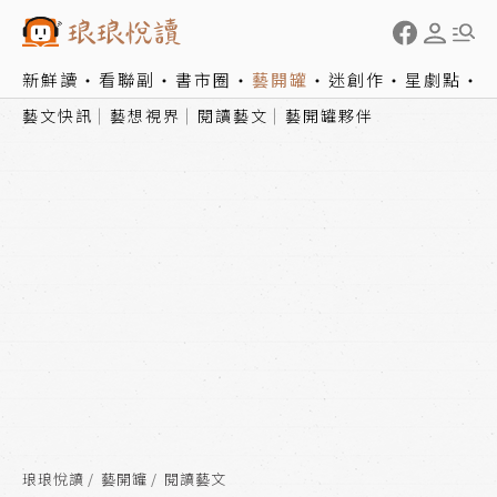
新鮮讀
看聯副
書市圈
藝開罐
迷創作
星劇點
藝文快訊
藝想視界
閱讀藝文
藝開罐夥伴
琅琅悅讀
藝開罐
閱讀藝文