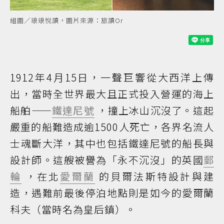
組圖／琅琅悅讀，圖片來源：旅讀Or
1912年4月15日，一聲巨響從大西洋上傳
出，當時全世界最大且正式投入營運的海上
船舶——
鐵達尼號
，撞上冰山沉沒了。這起
嚴重的船難造成逾1500人死亡，各界名流人
士魂斷大洋，其中也包括鐵達尼號的船長與
設計師。這艘被譽為「永不沉沒」的英國
郵
輪
，在北
愛爾蘭
的貝爾法斯特設計與建
造，遇難前最後停泊地點則是如今的愛爾蘭
科夫（當時名為皇后鎮）。