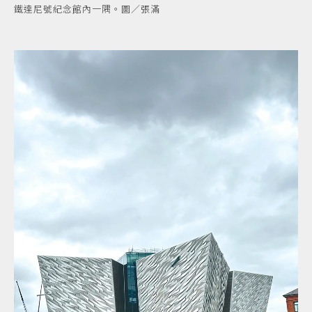
鐵達尼號紀念館內一隅。圖／張滿