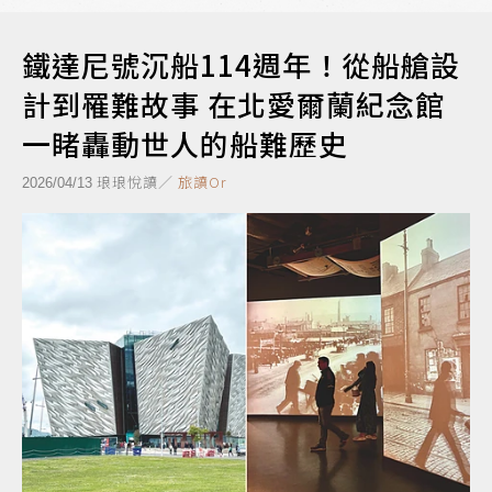
鐵達尼號沉船114週年！從船艙設
計到罹難故事 在北愛爾蘭紀念館
一睹轟動世人的船難歷史
琅琅悅讀／
旅讀Or
2026/04/13