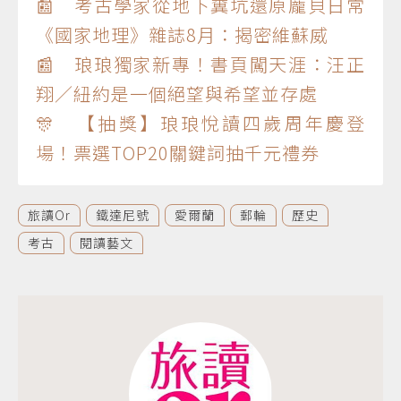
📰 考古學家從地下糞坑還原龐貝日常
《國家地理》雜誌8月：揭密維蘇威
📰 琅琅獨家新專！書頁闖天涯：汪正
翔／紐約是一個絕望與希望並存處
🎊 【抽獎】琅琅悅讀四歲周年慶登
場！票選TOP20關鍵詞抽千元禮券
旅讀Or
鐵達尼號
愛爾蘭
郵輪
歷史
考古
閱讀藝文