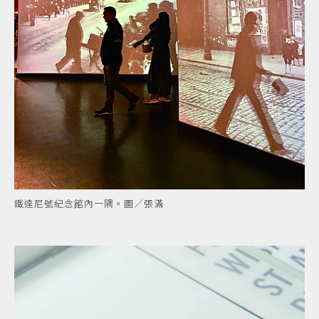
鐵達尼號紀念館內一隅。圖／張滿