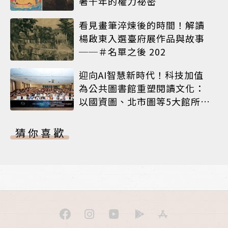
著千年的權力祕密
看見畫筆淬煉後的時間！解讀
楊啟東入選臺府展作品與故事
──＃名單之後 202
迎向AI智慧新時代！科技加值
為公共圖書館重塑閱讀文化：
以國資圖、北市圖等5大館所為
例
猜你喜歡