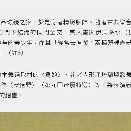
織品環繞之家，於是身著精緻服飾、隨著古典樂
門下結識的同門至交、美人畫家伊東深水（18
於琵琶的美少年，而且「經常去看戲。素描簿裡盡
」（註3）
自日本舞蹈取材的〈鷺娘〉、參考人形淨琉璃與歌
風作〈安倍野〉（第九回帝展特選）等，將表演
的繪畫。