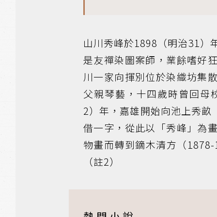
山川秀峰於1898（明治31
是友禪染圖案師，業餘嗜好
川一家向揮別位於染織坊集
父親琴藝，十四歲時曾回母校
2）年，嘉雄開始向池上秀畝（
借一字，從此以「秀峰」為
物畫而轉到鏑木清方（1878
（註2）
熱門小說