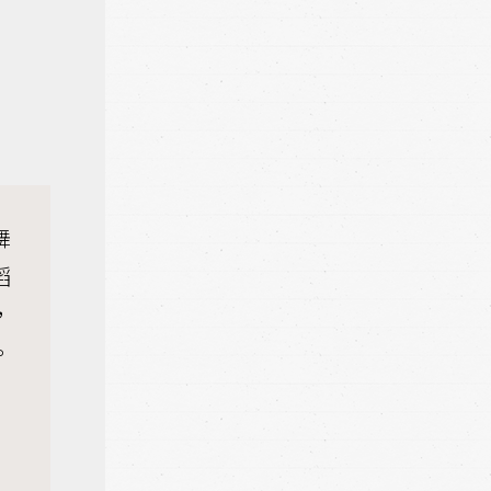
舞
蹈
，
。