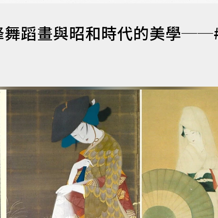
峰舞蹈畫與昭和時代的美學──