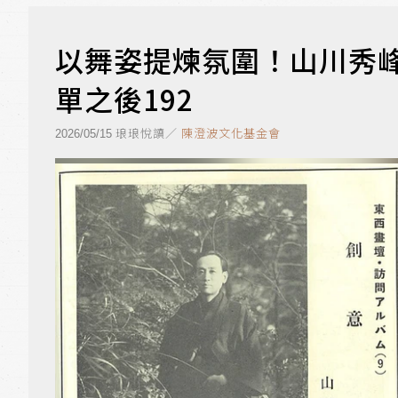
以舞姿提煉氛圍！山川秀
單之後192
琅琅悅讀／
陳澄波文化基金會
2026/05/15