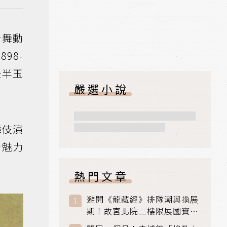
音舞動
98-
是半玉
嚴選小說
舞伎演
者魅力
熱門文章
避開《龍藏經》排隊潮與換展
期！故宮北院二樓限展國寶
〈元世祖出獵圖〉、乾隆最愛