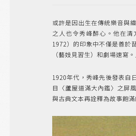
或許是因出生在傳統樂音與
之人也令秀峰醉心。他在清方
1972）的印象中不僅是善
（藝妓見習生）和劇場速寫。
1920年代，秀峰先後發表
目〈蘆屋道滿大內鑑〉之屏
與古典文本再詮釋為故事飽滿