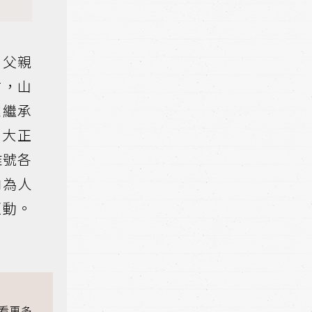
，父親
右，山
雄繼承
（大正
雅號各
向為人
互動。