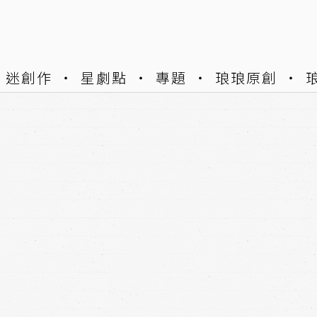
迷創作
星劇點
專題
琅琅原創