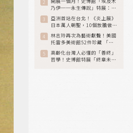
開展一個月！史博館「埃及木
「滑冰賽」更精采
乃伊──永生傳說」特展：看
見物件構築的永生風景
亞洲首站在台北！《炎上展》
日本萬人朝聖，10個放膽做自
己場景與台灣獨家展品同步亮
林志玲再次為藝術獻聲！美國
相
托雷多美術館52件珍藏 「古
典光影大師：林布蘭到哥雅」
高齡化台灣人必懂的「善終」
在富邦美術館隆重開展
哲學！史博館特展「終章未
完」超越生死的文化觀想