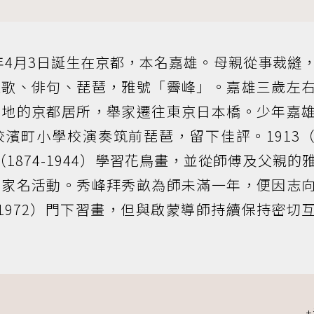
）年4月3日誕生在京都，本名嘉雄。母親從事裁縫
狂歌、俳句、琵琶，雅號「霽峰」。嘉雄三歲左
散地的京都居所，舉家遷往東京日本橋。少年嘉
濱町小學校演奏筑前琵琶，留下佳評。1913
1874-1944）學習花鳥畫，並從師傅及父親的
畫家名活動。秀峰拜秀畝為師未滿一年，便因志
-1972）門下習畫，但與啟蒙導師持續保持密切