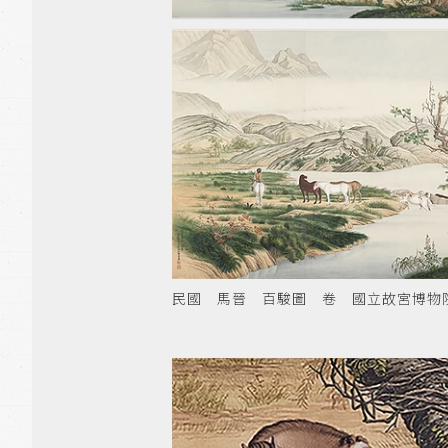
民國 馬晉 百駿圖 卷 國立故宮博物院藏