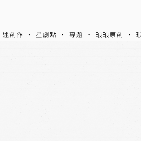
迷創作
星劇點
專題
琅琅原創