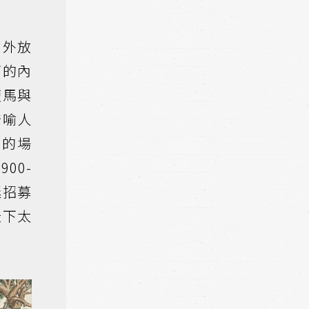
郊外放
下的內
瘦馬與
暗喻人
馬的場
00-
廷招募
天下太