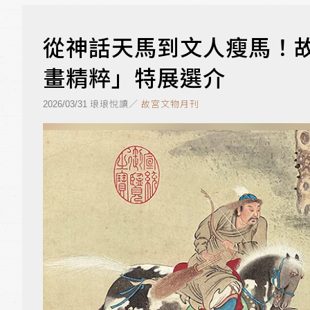
從神話天馬到文人瘦馬！
畫精粹」特展選介
琅琅悅讀／
故宮文物月刊
2026/03/31