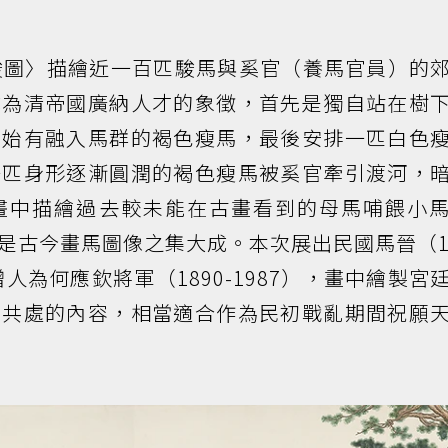
〈百駿圖〉描繪近一百匹駿馬與奚官（養馬官員）的
成為清帝國廣納人才的象徵，首先是獨自站在樹
開始有融入馬群的褐色瘦馬，最後安排一匹白色
一匹身形逐漸圓潤的褐色瘦馬被奚官牽引渡河，
畫中描繪過去較未能在古畫看到的母馬哺餵小
是古今畫馬圖像之集大成。本次展出民國馬晉（19
人為何應欽將軍（1890-1987），畫中繪製宮
平共處的內容，相當適合作為民初戰亂期間祝願