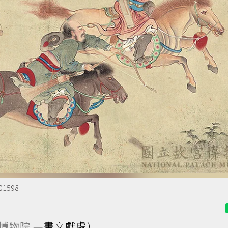
598
博物院
書畫文獻處）