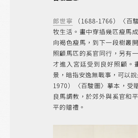
郎世寧
（1688-1766）
牧生活。畫中穿插幾匹瘦馬
向褐色瘦馬，到下一段樹叢
照顧馬匹的奚官同行，另有
才進入宮廷受到良好照顧。
景，暗指安逸無戰事，可以說
1970）〈百駿圖〉摹本，受贈
良馬調教，於郊外與奚官和
平的贈禮。