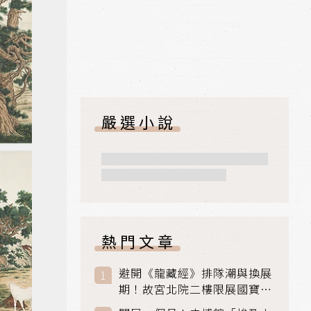
嚴選小說
熱門文章
避開《龍藏經》排隊潮與換展
期！故宮北院二樓限展國寶
〈元世祖出獵圖〉、乾隆最愛