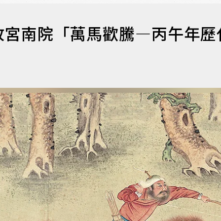
故宮南院「萬馬歡騰—丙午年歷