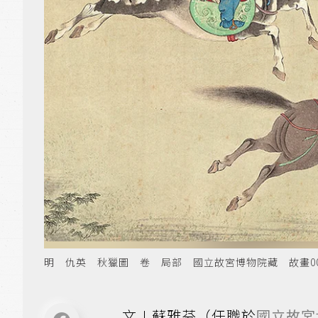
明 仇英 秋獵圖 卷 局部 國立故宮博物院藏 故畫001
文∣蘇雅芬（任職於
國立故宮