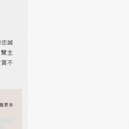
的忠誠
展覽主
欣賞不