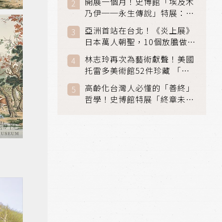
開展一個月！史博館「埃及木
「滑冰賽」更精采
乃伊──永生傳說」特展：看
見物件構築的永生風景
亞洲首站在台北！《炎上展》
日本萬人朝聖，10個放膽做自
己場景與台灣獨家展品同步亮
林志玲再次為藝術獻聲！美國
相
托雷多美術館52件珍藏 「古
典光影大師：林布蘭到哥雅」
高齡化台灣人必懂的「善終」
在富邦美術館隆重開展
哲學！史博館特展「終章未
完」超越生死的文化觀想