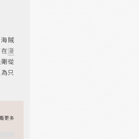
《海賊
窩在
漫
夫剛從
以為只