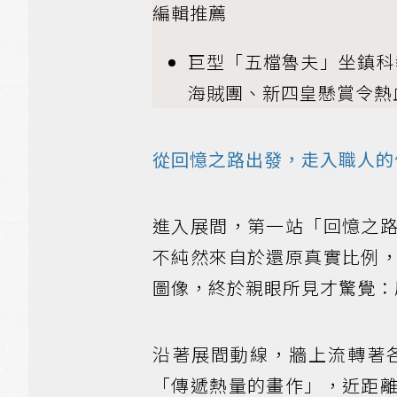
編輯推薦
巨型「五檔魯夫」坐鎮科
海賊團、新四皇懸賞令熱
從回憶之路出發，走入職人的
進入展間，第一站「回憶之
不純然來自於還原真實比例
圖像，終於親眼所見才驚覺：
沿著展間動線，牆上流轉著
「傳遞熱量的畫作」，近距