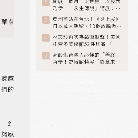
開展一個月！史博館「埃及木
「滑冰賽」更精采
乃伊──永生傳說」特展：看
見物件構築的永生風景
亞洲首站在台北！《炎上展》
 草帽
日本萬人朝聖，10個放膽做自
己場景與台灣獨家展品同步亮
林志玲再次為藝術獻聲！美國
相
托雷多美術館52件珍藏 「古
典光影大師：林布蘭到哥雅」
高齡化台灣人必懂的「善終」
在富邦美術館隆重開展
哲學！史博館特展「終章未
完」超越生死的文化觀想
震撼感
你們的
料」到
能夠感