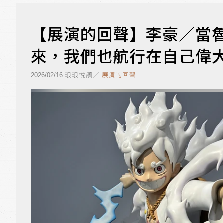
【展演的回聲】李豪／當魯
來，我們也航行在自己偉
琅琅悅讀／
展演的回聲
2026/02/16