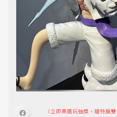
（立即票選玩抽獎，贈特展雙