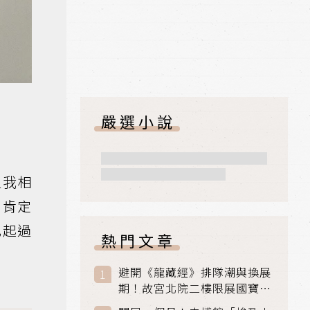
嚴選小說
但我相
，肯定
比起過
熱門文章
避開《龍藏經》排隊潮與換展
期！故宮北院二樓限展國寶
〈元世祖出獵圖〉、乾隆最愛