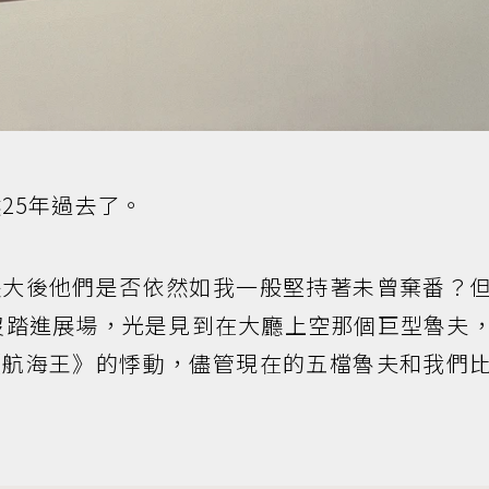
25年過去了。
長大後他們是否依然如我一般堅持著未曾棄番？
沒踏進展場，光是見到在大廳上空那個巨型魯夫
《航海王》的悸動，儘管現在的五檔魯夫和我們