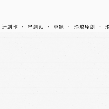
迷創作
星劇點
專題
琅琅原創