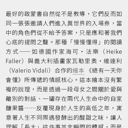
最好的啟蒙書自然從不是教導，它們反而如
同一張張邀請人們進入異世界的入場券，當
中的角色們從不給予答案，只是應和著我們
心底的提問之聲。那種「慢慢懂得」的閱讀
方式——如德國作家海可‧法樂（Heike
Faller）與義大利插畫家瓦勒里奧‧維達利
（Valerio Vidali）合作的
繪本
《總有一天你
會懂》所傳遞的情感核心。這本繪本沒有繁
複的說理，而是透過一段母女之間關於愛與
離別的對話、一罐存在兩代人生命中的自家
釀果醬……反覆現身於人生的高低之年，寓
意著人生不同際遇發酵出的酸甜之味，讓人
理解「長大」這件事並非瞬間的體感，而是