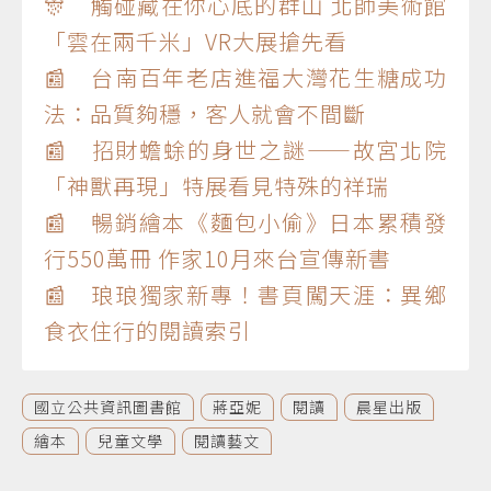
🎊 觸碰藏在你心底的群山 北師美術館
「雲在兩千米」VR大展搶先看
📰 台南百年老店進福大灣花生糖成功
法：品質夠穩，客人就會不間斷
📰 招財蟾蜍的身世之謎——故宮北院
「神獸再現」特展看見特殊的祥瑞
📰 暢銷繪本《麵包小偷》日本累積發
行550萬冊 作家10月來台宣傳新書
📰 琅琅獨家新專！書頁闖天涯：異鄉
食衣住行的閱讀索引
國立公共資訊圖書館
蔣亞妮
閱讀
晨星出版
繪本
兒童文學
閱讀藝文