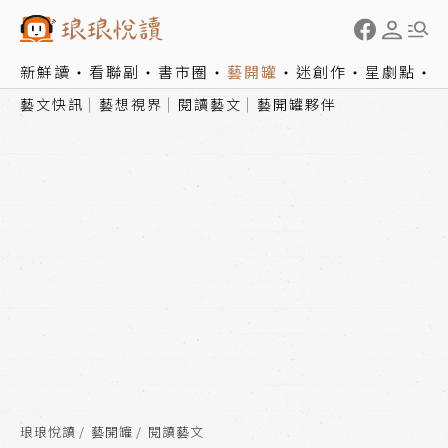
新鮮讀
看聯副
書市圈
藝開罐
迷創作
星劇點
藝文快訊
藝想視界
閱讀藝文
藝開罐夥伴
琅琅悅讀
藝開罐
閱讀藝文