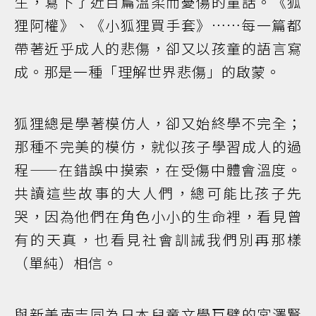
生，寫下了近百篇溫柔而憂傷的童話。《狐
狸阿權》、《小狐狸買手套》……每一篇都
帶著近乎成人的悲傷，卻又以孩童的語言寫
成。那是一種「理解世界悲傷」的啟蒙。
狐狸總是學著模仿人，卻又始終學不完全；
那種不完美的模仿，就似孩子學習成人的過
程——在錯誤中摸索，在受傷中體會溫度。
共讀這些故事的大人們，總可能比孩子先
哭，因為他們在角色小小的生命裡，看見曾
有的天真，也看見社會訓誡我們別再那樣
（單純）相信。
與新美南吉同為日本兒童文學巨擘的宮澤賢