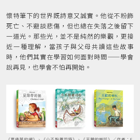
懷特筆下的世界既詩意又誠實。他從不粉飾
死亡、不避談悲傷，但也總在失落之後留下
一道光。那些光，並不是純然的樂觀，更接
近一種理解，當孩子與父母共讀這些故事
時，他們其實在學習如何面對時間——學會
說再見，也學會不怕再開始。
《夏綠蒂的網》、《小不點蕭司特》、《天鵝的喇叭》／作者：E.