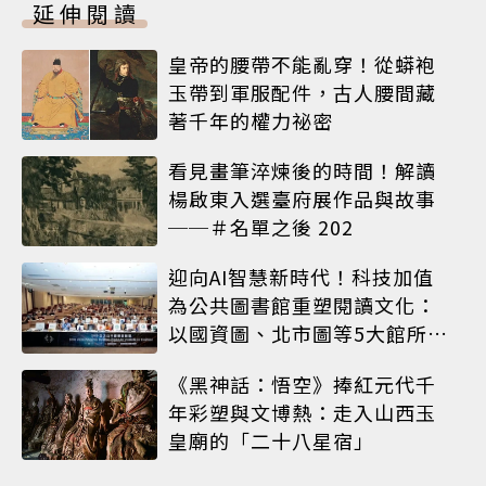
延伸閱讀
皇帝的腰帶不能亂穿！從蟒袍
玉帶到軍服配件，古人腰間藏
著千年的權力祕密
看見畫筆淬煉後的時間！解讀
楊啟東入選臺府展作品與故事
──＃名單之後 202
迎向AI智慧新時代！科技加值
為公共圖書館重塑閱讀文化：
以國資圖、北市圖等5大館所為
例
《黑神話：悟空》捧紅元代千
年彩塑與文博熱：走入山西玉
皇廟的「二十八星宿」