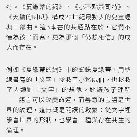
特。《夏綠蒂的網》、《小不點蕭司特》、
《天鵝的喇叭》構成20世紀最動人的兒童經
典三部曲。這3本書的共通點在於，它們不
僅為孩子而寫，更為那個「仍想相信」的成
人而存在。
例如《夏綠蒂的網》中的蜘蛛夏綠蒂，用絲
線書寫的「文字」拯救了小豬威伯，也拯救
了人類對「文字」的想像。她讓孩子理解
——語言可以改變命運，而善意的言語是世
界的紋理，這無疑是閱讀的啟蒙：從文字裡
學會世界的形狀，也學會一種與存在共生的
倫理。