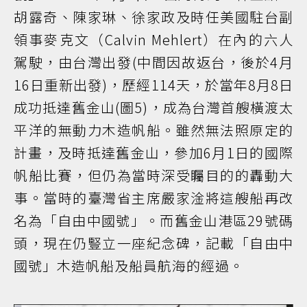
胡露奇、陳家琳、徐家政及時任美國駐台副
領事麥克文（Calvin Mehlert）在內的六人
駕駛，由台灣出發(中間因故返台，後於4月
16日重新出發)，歷經114天，於當年8月8日
成功抵達舊金山(圖5)，成為台灣首艘橫渡太
平洋的無動力木造帆船。雖然無法照原定的
計畫，及時抵達舊金山，參加6月1日的國際
帆船比賽，但仍為當時深受矚目的的轟動大
事。當時的臺灣省主席嚴家淦將這艘船再改
名為「自由中國號」。而舊金山港區29號碼
頭，現在仍豎立一座紀念碑，記載「自由中
國號」木造帆船及船員航海的經過。