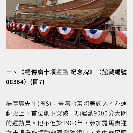
三、《楊傳廣十項
運動
紀念牌》（館藏編號
08364）(圖7)
楊傳廣先生(圖8)，臺灣台東阿美族人。為運
動史上，首位創下突破十項運動9000分大關
的運動員。他不但於1960年，參加羅馬奧運
會十項全能運動競賽榮獲銀牌，為中華民國