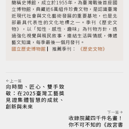
簡稱史博館，成立於1955年，為臺灣戰後首座國
立博物館，典藏近6萬組件珍貴文物，是認識臺灣
近現代社會與文化藝術發展的重要基地，也是北
部最具代表性的文化地標之一。季刊《歷史文
物》，以「知性．感性．趣味」為刊物方針，透
過強化視覺與親民敘事，連結生活與情感，傳遞
藝文知識，每季最後一個月發刊。
國立歷史博物館
▏推薦季刊：
《歷史文物》
上一篇
向時間、匠心、雙手致
敬：在2025臺灣工藝獎
見證集體智慧的成就、
創新與未來
下一篇
收錄院藏四千件名畫！
你不可不知的《故宮書