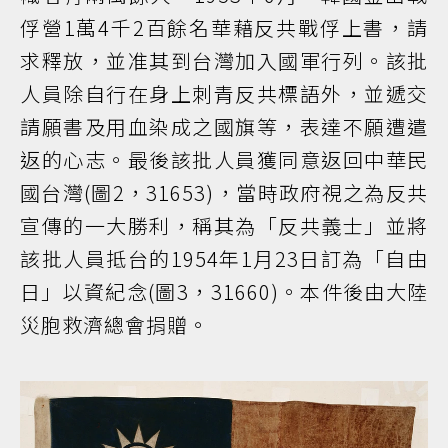
俘營1萬4千2百餘名華藉反共戰俘上書，請
求釋放，並准其到台灣加入國軍行列。該批
人員除自行在身上刺青反共標語外，並遞交
請願書及用血染成之國旗等，表達不願遭遣
返的心志。最後該批人員獲同意返回中華民
國台灣(圖2，31653)，當時政府視之為反共
宣傳的一大勝利，稱其為「反共義士」並將
該批人員抵台的1954年1月23日訂為「自由
日」以資紀念(圖3，31660)。本件後由大陸
災胞救濟總會捐贈。