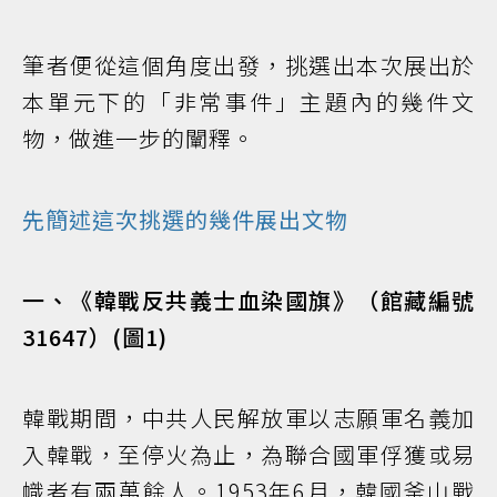
筆者便從這個角度出發，挑選出本次展出於
本單元下的「非常事件」主題內的幾件文
物，做進一步的闡釋。
先簡述這次挑選的幾件展出文物
一、《韓戰反共義士血染國旗》（館藏編號
31647）(圖1)
韓戰期間，中共人民解放軍以志願軍名義加
入韓戰，至停火為止，為聯合國軍俘獲或易
幟者有兩萬餘人。1953年6月，韓國釜山戰