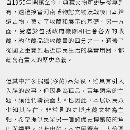
自1955年開館至今，典藏文物可說是從無到
有，透過接管河南博物館文物及戰後日本歸
還古物，奠定了收藏和展示的基礎。另一方
面，受贈於包括政府機關和社會各界的收
藏，約佔藏品總收藏量的四分之一，涵蓋了
從國之重寶到貼近庶民生活的樸實用器，都
蘊含有重大的歷史意義。
但其中許多捐贈(移藏)品背後，雖具有引人
入勝的故事，但因身為孤品，苦無適當的主
題，讓他們聯袂面世。也因此，本展以民眾
少知其存在，非常見的史博典藏文物為主
軸，希望提供民眾另一個認識史博館藏的角
度與視野。以此出發，本次展覽有三大分區