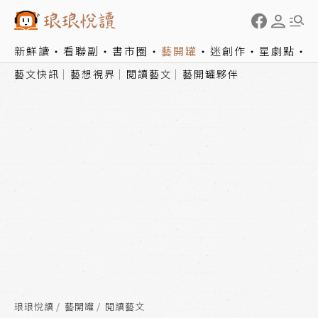
新鮮讀
看聯副
書市圈
藝開罐
迷創作
星劇點
藝文快訊
藝想視界
閱讀藝文
藝開罐夥伴
琅琅悅讀
藝開罐
閱讀藝文