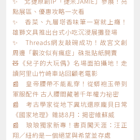
✨ 北捷原創IP「捷米JAMIE」參展！亮
點展區、優惠攻略一次看
✨ 香菜、九層塔香味筆一寫就上癮！
雄獅文具推出台式小吃沉浸展攤登場
✨ Threads網友敲碗成功！故宮文創
周邊「觀汝似有瘋症」硃批貼紙開賣
🧸《兒子的大玩偶》名場面拍攝地！走
讀阿里山竹崎車站回顧老電影
📰 皇帝腰帶不能亂穿！從蟒袍玉帶到
軍服配件 古人腰間藏著千年權力祕密
📰 考古學家從地下糞坑還原龐貝日常
《國家地理》雜誌8月：揭密維蘇威
📰 琅琅獨家新專！書頁闖天涯：汪正
翔／紐約是一個絕望與希望並存處