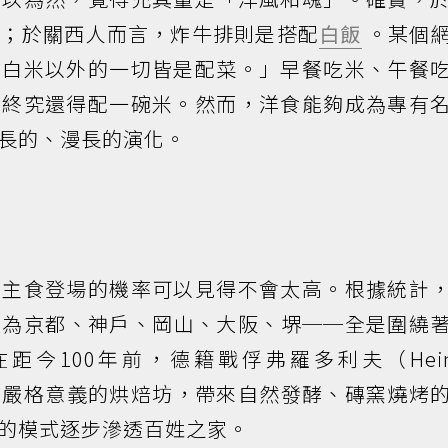
麵；於關西人而言，炸牛排則是搭配
白飯
。某個
，白米以外的一切皆是配菜。」早餐吃米、午餐
，終究還得配一碗米。然而，洋食能夠成為專有
長的、漫長的演化。
為主食登場的機率可以見得不會太高。根據統計
次為京都、神戶、岡山、大阪、堺──全是圍繞
今100年前，德籍戰俘弗羅多利夫（Heinr
經營首間嚴格意義的烘焙坊，帶來自然發酵、磚窯燒烤
的模式逐步滲透百姓之家。