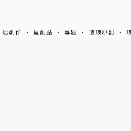
迷創作
星劇點
專題
琅琅原創