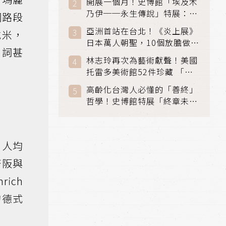
開展一個月！史博館「埃及木
「滑冰賽」更精采
乃伊──永生傳說」特展：看
網路段
見物件構築的永生風景
亞洲首站在台北！《炎上展》
吃米，
日本萬人朝聖，10個放膽做自
名詞甚
己場景與台灣獨家展品同步亮
林志玲再次為藝術獻聲！美國
相
托雷多美術館52件珍藏 「古
典光影大師：林布蘭到哥雅」
高齡化台灣人必懂的「善終」
在富邦美術館隆重開展
哲學！史博館特展「終章未
完」超越生死的文化觀想
，人均
著阪與
ich
的德式