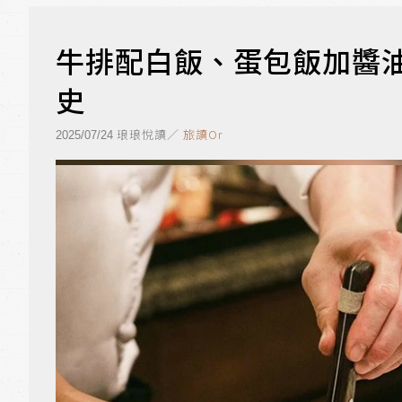
牛排配白飯、蛋包飯加醬油
史
琅琅悅讀／
旅讀Or
2025/07/24