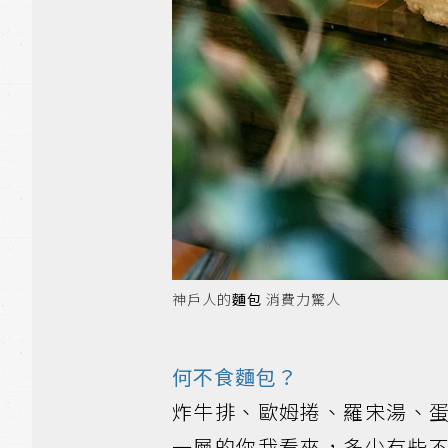
神戶人的
麵包
消費力驚人
何不食麵包？
炸牛排、歐姆捲、羅宋湯、
一層的你我看來，多少有些