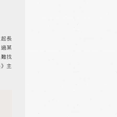
拉起長
來過某
很難找
美》主