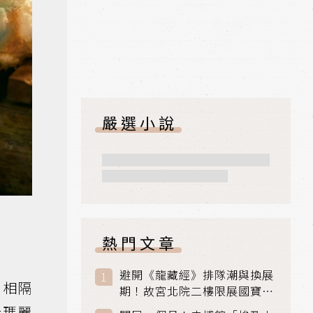
嚴選小說
熱門文章
避開《龍藏經》排隊潮與換展
化相隔
期！故宮北院二樓限展國寶
〈元世祖出獵圖〉、乾隆最愛
於瑪麗