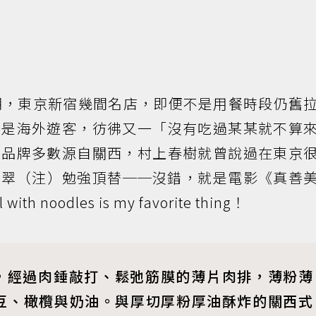
潮，東京新宿幾間名店，即便不是用餐時段仍舊
九是海外遊客，彷彿又一「沒有吃過某某就不算
名品牌多數源自關西，村上春樹就曾說過在東京
尼翠（注）勉強頂替──沒錯，就是電影《真善
 noodles is my favorite thing！
itzel，經過肉錘敲打、鬆弛筋膜的薄片肉排，薄粉薄
豆、橄欖與奶油。與厚切厚粉厚油酥炸的關西式