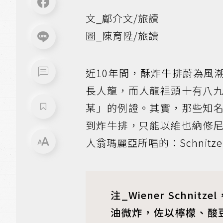
文_鄺介文/旅讀
圖_陳育陞/旅讀
近10年間，酥炸牛排蔚為風
長人龍，而人龍裡頭十有八
某」的例證。其實，那些知
到炸牛排，只能以維也納修
人翁瑪麗亞所唱的：Schnitzel with
注_Wiener Schn
油微炸，佐以檸檬、酸