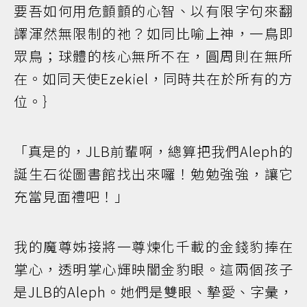
要吾如何用危顫顫的心智、以有限字句來翻
譯渾然無限制的祂？如同比喻上神，一鳥即
眾鳥；球體的核心無所不在，圓周則在無所
在。如同天使Ezekiel，同時共在於所有的方
位。｝
「真是的，JLB前輩啊，總算把我們Aleph的
誕生石從圖書館找出來囉！勉勉強強，讓它
充當見面禮吧！」
我的魔尊姊接將一尊煉化千載的金錢豹捧在
掌心，透明掌心輝映闇金豹眼。這兩個孩子
是JLB的Aleph。她們是雙眼、摯愛、字彙，