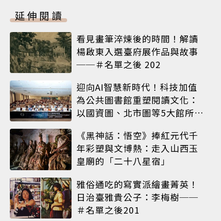
延伸閱讀
看見畫筆淬煉後的時間！解讀
楊啟東入選臺府展作品與故事
──＃名單之後 202
迎向AI智慧新時代！科技加值
為公共圖書館重塑閱讀文化：
以國資圖、北市圖等5大館所為
例
《黑神話：悟空》捧紅元代千
年彩塑與文博熱：走入山西玉
皇廟的「二十八星宿」
雅俗通吃的寫實派繪畫菁英！
日治臺雅貴公子：李梅樹──
＃名單之後201