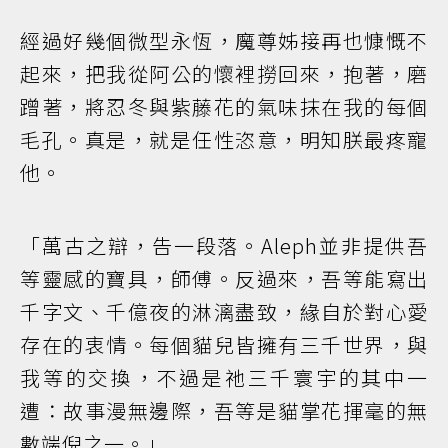
經過好幾個微型永恆，魔尊姊接再也慷慨不
起來，把我從阿公的懷裡撈回來，抱著，磨
蹭著，將忍冬與紫藤花的氣味抹在我的每個
毛孔。真是，就是任性恣意，明知朕最疼寵
他。
「萬古之辯，告一段落。Aleph並非提供吾
等靈感的寶具，師傅。反過來，吾等能寫出
千字文、千億夜的淋漓盡致，緣自於對心愛
存在的衷情。每個貓兒皆擁有三千世界，與
我等的交換，不過是祂三千寰宇的其中一
遭：故事漫無邊際，吾等是貓掌花揮毫的無
數端倪之一。」