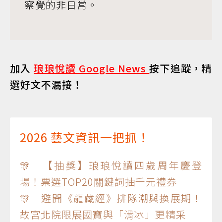
察覺的非日常。
加入
琅琅悅讀 Google News
按下追蹤，精
選好文不漏接！
2026 藝文資訊一把抓！
🎊 【抽獎】琅琅悅讀四歲周年慶登
場！票選TOP20關鍵詞抽千元禮券
🎊 避開《龍藏經》排隊潮與換展期！
故宮北院限展國寶與「滑冰」更精采