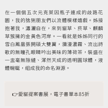
在一個個五次元克萊因瓶子連成的歧路花
園，我的猞猁朋友們以流體模樣嬉戲。姊接
抱著我，瀟灑自在，來到貓草、菸草、麒麟
草簇擁的金黃色河岸。一看就是姊姊同行的
雪白鳳凰張開碩大雙翼，瀰漫濃霧、流出詩
歌的無瞳孔眼睛吟出美味的薄荷茶，裝盛在
一盅毫無隙縫、渾然天成的透明圓球體，液
體蜿蜒，組成我的命名淵源。
👉愛貓提案書展，電子書單本85折