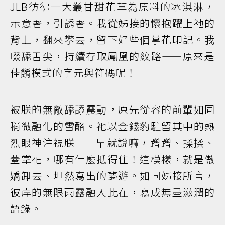
JLB彷彿一大叢甘甜花草為原料的冰淇淋，
示意著，引誘著。我從姊接的懷抱躍上祂的
背上，翻來攀去，留下好些個掌花印記。我
啜舔舌尖，持續存取鳳凰的紋路——原來是
佳餚模式的字元與符碼呢！
被朕的無敵舔舔震動，原先從容的前輩如同
稍微融化的雪酪。祂以金錢豹駐留其中的熱
烈眼神注視朕——早就說嘛，蹭蹭、揉揉、
蓋掌花，哪有什麼抵得住！這模樣，就是傲
嬌卸去、坦然寫出的夢遊。如同姊接所言，
彼岸的無限雨露融入此在，寫成無盡滋潤的
語錄。