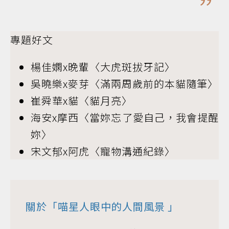
專題好文
楊佳嫻x晚輩〈大虎斑拔牙記〉
吳曉樂x麥芽〈滿兩周歲前的本貓隨筆〉
崔舜華x貓〈貓月亮〉
海安x摩西〈當妳忘了愛自己，我會提醒
妳〉
宋文郁x阿虎〈寵物溝通紀錄〉
關於「
喵星人眼中的人間風景
」