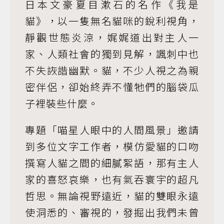
日本文豪夏目漱石的名作《我是
貓》，以一隻無名貓咪的銳利視角，
靜觀世態炎涼，娓娓道出對主人一
家、人類社會的獨到見解，諷刺中也
不失詼諧幽默。貓，不少人視之為親
密伴侶，卻始終弄不懂牠們的腦袋瓜
子裡裝些什麼。
專題「喵星人眼中的人間風景」邀請
到多位文字工作者，模仿愛貓的口吻
撰寫人貓之間的細膩絮語，那有主人
家的喜怒哀樂，也有氣吞寰宇的超凡
哲思。無論視野遠近，貓的雙眼永遠
使洞悉的、審視的，發掘出我們未曾