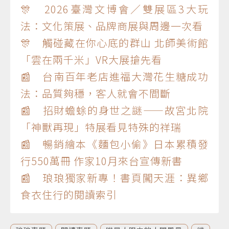
🎊 2026臺灣文博會／雙展區3大玩
法：文化策展、品牌商展與周邊一次看
🎊 觸碰藏在你心底的群山 北師美術館
「雲在兩千米」VR大展搶先看
📰 台南百年老店進福大灣花生糖成功
法：品質夠穩，客人就會不間斷
📰 招財蟾蜍的身世之謎——故宮北院
「神獸再現」特展看見特殊的祥瑞
📰 暢銷繪本《麵包小偷》日本累積發
行550萬冊 作家10月來台宣傳新書
📰 琅琅獨家新專！書頁闖天涯：異鄉
食衣住行的閱讀索引