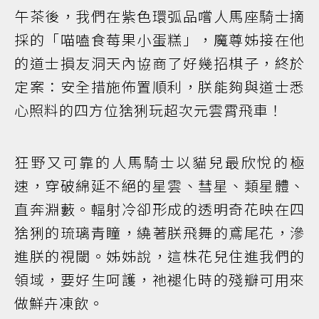
午茶後，我們在紫色環弧品嚐人馬座騎士摘
採的「喵嗑食莓果小蛋糕」，魔尊姊接在他
的道士損友洞天內協商了好幾招棋子，終於
定案：安全措施佈置順利，朕能夠與道士悉
心照料的四方位猞猁玩超次元雲霄飛車！
狂野又可靠的人馬騎士以貓兒最欣悅的極
速，穿破綿延不絕的星雲、彗星、類星體、
直奔淵藪。輻射冷卻形成的透明奇花映在四
猞猁的琉璃青瞳，繞著朕飛舞的鳶尾花，滲
進朕的視閾。姊姊說，這株花兒住進我們的
領域，要好生呵護，祂褪化時的殘瓣可用來
做鮮卉凍飲。