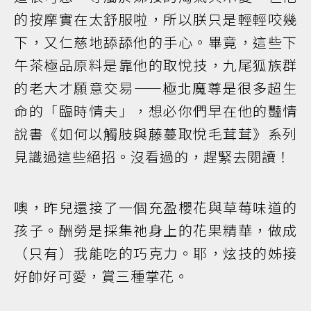
的按摩實在太舒服啦，所以朕只是輕輕咬幾
下，又仁慈地舔舔他的手心。畢竟，這些下
午茶極品原料是靠他的取悅技，九尾狐族群
的老大才願意交易——極北魔尊是很多超生
命的「臨時情夫」，想必你們早在他的豔情
說書《如何以觸肢與藤蔓取悅毛茸茸》系列
見識過這些絕招。沒看過的，趕緊去閱讀！
噢，昨兒還接了一個充盈櫻花與草莓味道的
孩子。酬勞是採集祂身上的花果精華，做成
（只有）我能吃的巧克力。耶，炫技的姊接
好帥好可愛，賞三種掌花。