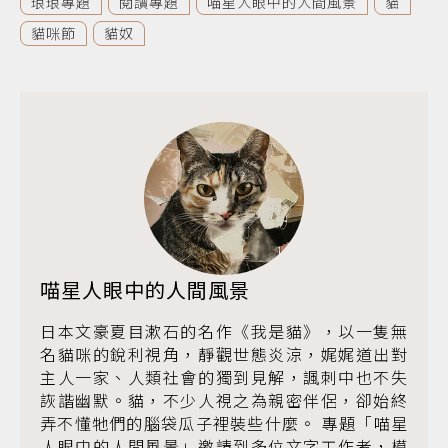
琅琅專題
閱讀專題
喵星人眼中的人間風景
貓
貓咪節
貓奴
喵星人眼中的人間風景
日本文豪夏目漱石的名作《我是貓》，以一隻無
名貓咪的銳利視角，靜觀世態炎涼，娓娓道出對
主人一家、人類社會的獨到見解，諷刺中也不失
詼諧幽默。貓，不少人視之為親密伴侶，卻始終
弄不懂牠們的腦袋瓜子裡裝些什麼。 專題「喵星
人眼中的人間風景」邀請到多位文字工作者，模