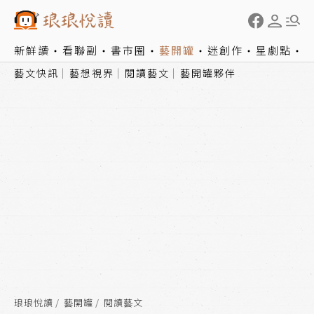
新鮮讀
看聯副
書市圈
藝開罐
迷創作
星劇點
藝文快訊
藝想視界
閱讀藝文
藝開罐夥伴
琅琅悅讀
藝開罐
閱讀藝文