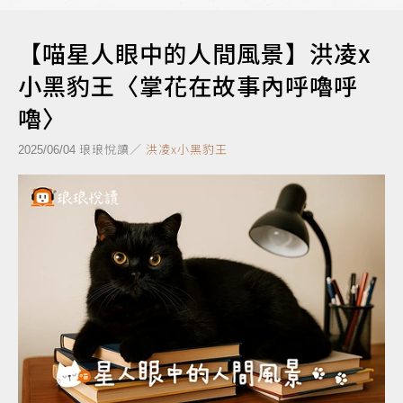
【喵星人眼中的人間風景】洪凌x
小黑豹王〈掌花在故事內呼嚕呼
嚕〉
琅琅悅讀／
洪凌x小黑豹王
2025/06/04