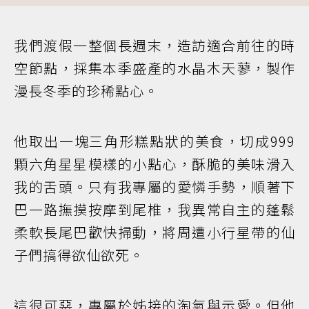
我們渡假一整個長週末，造訪適合前往的時
空節點，採集本季盛產的水晶木天蓼，製作
漫長冬季的珍稀點心。
他取出一塊三角形糕點狀的美食，切成999
顆六角星星模樣的小點心，酥脆的美味滑入
我的舌頭。只有我專屬的愛憐手勢，順著下
巴一路撫摸按摩到尾椎，我異常自主的蓬鬆
柔軟長尾巴歡快掃動，將周遭小行星帶的仙
子們搞得欲仙欲死。
這很可惡，專屬於姊接的淘氣與示愛。但他