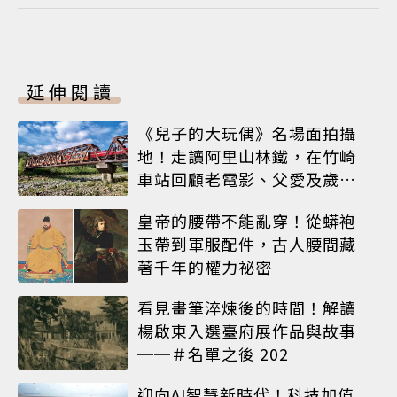
延伸閱讀
《兒子的大玩偶》名場面拍攝
地！走讀阿里山林鐵，在竹崎
車站回顧老電影、父愛及歲月
荏苒
皇帝的腰帶不能亂穿！從蟒袍
玉帶到軍服配件，古人腰間藏
著千年的權力祕密
看見畫筆淬煉後的時間！解讀
楊啟東入選臺府展作品與故事
──＃名單之後 202
迎向AI智慧新時代！科技加值