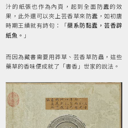
汁的紙張也作為內頁，起到全面防蠹的效
果，此外還可以夾上芸香草來防蠹，如初唐
時期王績就有詩句：「
蘗系防黏蠹，芸香辟
」
紙魚。
而因為藏書需要用莽草、芸香草防蟲，這些
藥草的香味便成就了「書香」世家的說法。