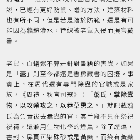
說，已經有更好防鼠、蟻的方法，建築材料
也有所不同，但是若是疏於防範，還是有可
能因為牆體滲水，管線被老鼠入侵而損害藏
書。
老鼠、白蟻還不算是針對書籍的害蟲，如果
是「蠹」則至今都還是書房藏書的困擾。事
實上，在周代還有專門除蟲的官職或是家
族，《周禮．秋官司寇》：「
翦氏，掌除蠹
」就記載翦
物，以攻禜攻之，以莽草熏之。
氏為負責祓去蠹蟲的官，其手段不只在祭祀
祝禱，還兼用生物化學的煙熏。除了煙燻，
書封、扉頁可染硃砂或是黃蘗，而染有黃蘗