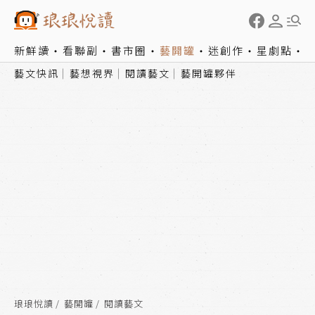
新鮮讀
看聯副
書市圈
藝開罐
迷創作
星劇點
藝文快訊
藝想視界
閱讀藝文
藝開罐夥伴
琅琅悅讀
藝開罐
閱讀藝文