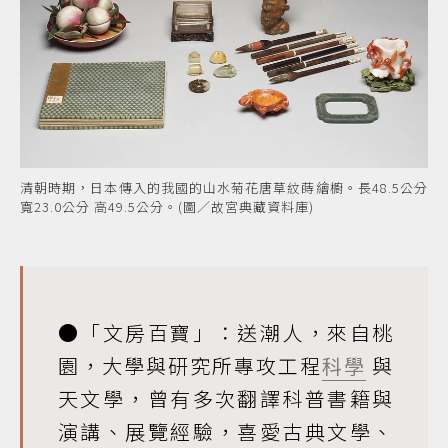
清朝時期，日本傳入的我國的山水菊花唐草紋蒔繪櫥。長48.5公分
寬23.0公分 高49.5公分。(圖／故宮典藏資料庫)
●「文房百寶」：送潮人，來自桃
園，大學與研究所專攻工程
科學
與
天文學，曾有多次翻譯科普書籍與
演講、展覽經驗，喜愛古典文學、