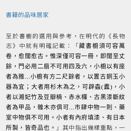
書籍的品味居家
至於書櫥的選用與參考，在明代的《長物
志》中就有明確記載：「
藏書櫥須可容萬
卷，愈闊愈古。惟深僅可容一冊，即闊至丈
餘，門必用二扇不可用四及六，小櫥以有座
者為雅...小櫥有方二尺餘者，以置古銅玉小
器為宜；大者用杉木為之，可辟螙(蠹)，小
者以湘妃竹及豆瓣楠、赤水欏、古黑漆斷紋
者為甲品，雜木亦俱可...市肆中物一則、藥
室中物俱不可用。小者有內府填漆、有日本
」其中指出幾樣重點，一
所製，皆奇品也。