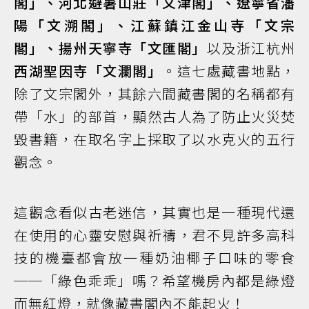
閣」、河北避暑山莊「文津閣」、遼寧省瀋
陽「文溯閣」、江蘇鎮江金山寺「文宗
閣」、揚州天寧寺「文匯閣」
以及浙江杭州
西湖聖因寺「文瀾閣」
。這七處藏書地點，
除了文宗閣外，其餘六間藏書閣的名稱都有
帶「水」的部首，顯然古人為了防止火災焚
毀書籍，在取名字上採取了以水克火的五行
觀念。
這觀念看似古老迷信，其實也是一種現代還
在使用的心靈安慰與祈禱，君不見許多高科
技的機臺都會放一種奶油椰子口味的零食
──「綠色乖乖」嗎？希望機房內都是綠燈
而無紅燈，就像藏書閣內不能起火！