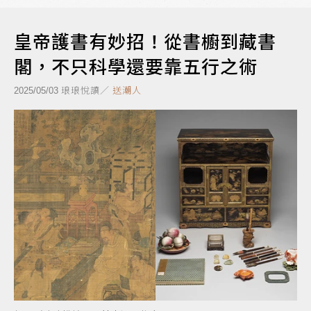
皇帝護書有妙招！從書櫥到藏書
閣，不只科學還要靠五行之術
琅琅悅讀／
送潮人
2025/05/03