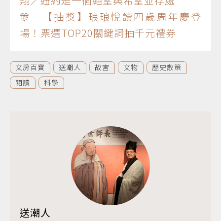
翔／紐約是一個絕望與希望並存處
🎊 【抽獎】琅琅悅讀四歲周年慶登
場！票選TOP20關鍵詞抽千元禮券
文房百寶
送潮人
故宮
文物
歷史散策
閱讀
科學
送潮人