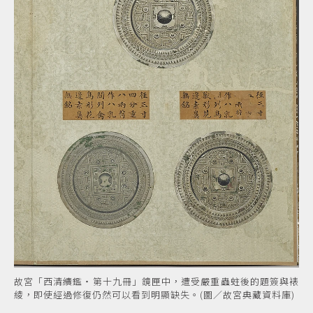
故宮「西清續鑑‧第十九冊」鏡匣中，遭受嚴重蟲蛀後的題簽與裱
綾，即使經過修復仍然可以看到明顯缺失。(圖／故宮典藏資料庫)