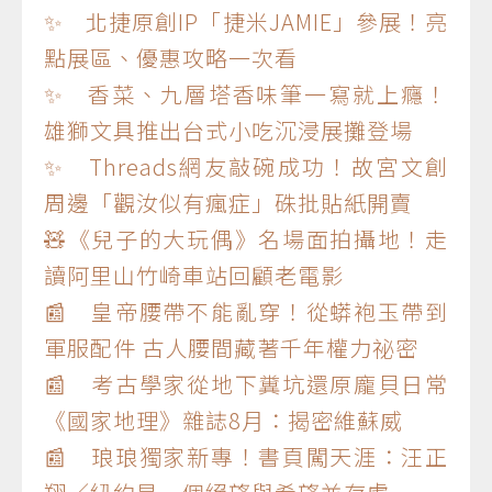
✨ 北捷原創IP「捷米JAMIE」參展！亮
點展區、優惠攻略一次看
✨ 香菜、九層塔香味筆一寫就上癮！
雄獅文具推出台式小吃沉浸展攤登場
✨ Threads網友敲碗成功！故宮文創
周邊「觀汝似有瘋症」硃批貼紙開賣
🧸《兒子的大玩偶》名場面拍攝地！走
讀阿里山竹崎車站回顧老電影
📰 皇帝腰帶不能亂穿！從蟒袍玉帶到
軍服配件 古人腰間藏著千年權力祕密
📰 考古學家從地下糞坑還原龐貝日常
《國家地理》雜誌8月：揭密維蘇威
📰 琅琅獨家新專！書頁闖天涯：汪正