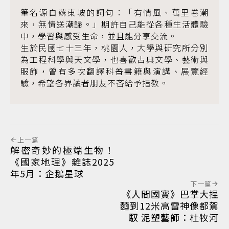
筆名源自蘇東坡的詞句：「有情風、萬里卷潮
來，無情送潮歸。」期許自己能從各種生活體驗
中，學習與感受生命，並且能分享交流。
生於民國七十三年，桃園人，大學與研究所分別
為工程科學與天文學，也喜歡古典文學、藝術與
服飾，曾有多次翻譯科普書籍與演講、展覽經
驗，希望各界讀者朋友不吝給予指教。
上一篇
解密奇妙的極端生物！
《國家地理》雜誌2025
年5月：企鵝星球
下一篇
《人間國寶》巴掌大捏
麵到12米高雷神像都駕
馭 泥塑藝師：杜牧河