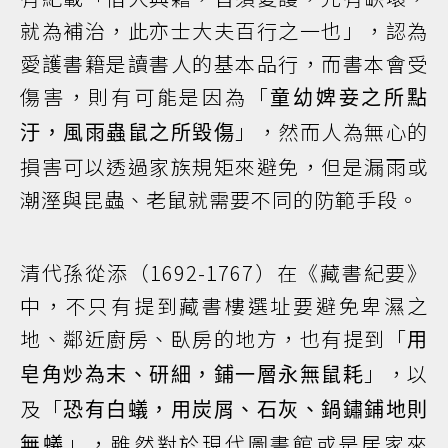
就為補治，此亦士大夫百行之一也」，認為
愛護書籍是讀書人的基本品行，而書本會受
傷害，則有可能是因為「
童幼婢妾之所點
」，然而人為無心的
汙，風雨蟲鼠之所毀傷
損害可以透過家族規矩來避免，但是漏雨或
潮溼與昆蟲、老鼠就需要不同的防範手段。
清代孫從添（1692-1767）在《藏書紀要》
中，不只有提到藏書樓選址要避免卑濕之
地、鄰近廚房、臥房的地方，也有提到「
用
」，以
皂角炒為末、研細，鋪一層永無鼠耗
及「
恐有白蟻，用炭屑、石灰、鍋鏽鋪地則
」，雖然對於現代圖書館或是居家來
無蟻