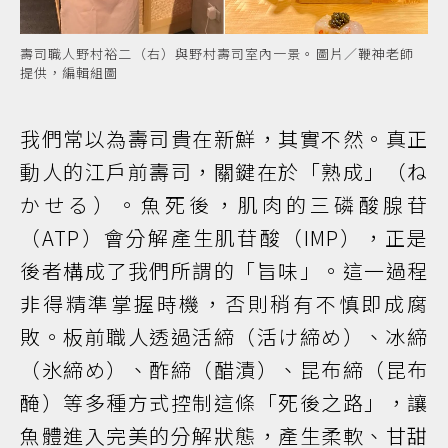
壽司職人野村裕二（右）與野村壽司室內一景。圖片／鞭神老師
提供，編輯組圖
我們常以為壽司貴在新鮮，其實不然。真正
動人的江戶前壽司，關鍵在於「熟成」（ね
かせる）。魚死後，肌肉的三磷酸腺苷
（ATP）會分解產生肌苷酸（IMP），正是
後者構成了我們所謂的「旨味」。這一過程
非得精準掌握時機，否則稍有不慎即成腐
敗。板前職人透過活締（活け締め）、冰締
（氷締め）、酢締（醋漬）、昆布締（昆布
醃）等多種方式控制這條「死後之路」，讓
魚體進入完美的分解狀態，產生柔軟、甘甜