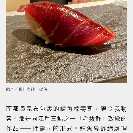
圖片／鞭神老師 提供
而那貫昆布包裹的鯖魚棒壽司，更令我動
容。那是向江戶三鮨之一「毛抜鮓」致敬的
作品——押壽司的形式。鯖魚經酢締處理