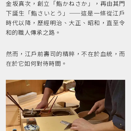
金坂真次，創立「鮨かねさか」，再由其門
下誕生「鮨さいとう」——這是一條從江戶
時代以降，歷經明治、大正、昭和，直至令
和的職人傳承之路。
然而，江戶前壽司的精粹，不在於血統，而
在於它如何對待時間。