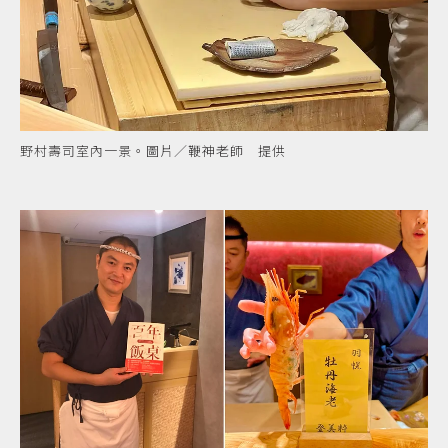
野村壽司室內一景。圖片／鞭神老師 提供