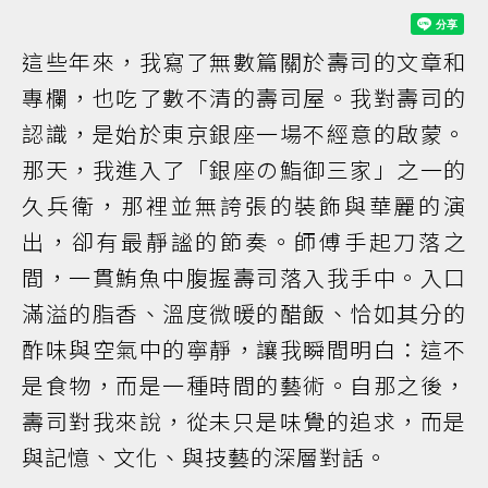
這些年來，我寫了無數篇關於壽司的文章和
專欄，也吃了數不清的壽司屋。我對壽司的
認識，是始於東京銀座一場不經意的啟蒙。
那天，我進入了「銀座の鮨御三家」之一的
久兵衛，那裡並無誇張的裝飾與華麗的演
出，卻有最靜謐的節奏。師傅手起刀落之
間，一貫鮪魚中腹握壽司落入我手中。入口
滿溢的脂香、溫度微暖的醋飯、恰如其分的
酢味與空氣中的寧靜，讓我瞬間明白：這不
是食物，而是一種時間的藝術。自那之後，
壽司對我來說，從未只是味覺的追求，而是
與記憶、文化、與技藝的深層對話。