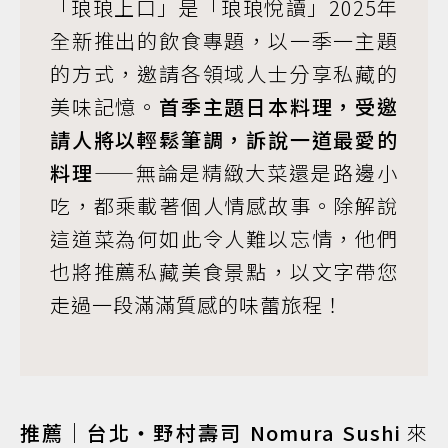
「琅琅上口」是「琅琅悅讀」2025年
全新推出的飲食專題，以一季一主題
的方式，邀請各領域人士分享私藏的
美味記憶。
首季主題日本料理，受邀
請人將以輕鬆筆調，訴說一道最愛的
料理
——無論是精緻大菜還是路邊小
吃，都乘載著個人情感故事。除解說
這道菜為何如此令人難以忘情，他們
也將推薦私藏美食景點，以文字帶您
走過一段滿滿質感的味蕾旅程！
推薦｜台北・野村壽司 Nomura Sushi
來