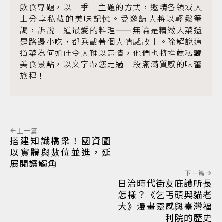
飲食專題，以一季一主題的方式，邀請各領域人
士分享私藏的美味記憶。受邀請人將以輕鬆筆
調，訴說一道最愛的料理——無論是精緻大菜還
是路邊小吃，都乘載著個人情感故事。除解說這
道菜為何如此令人難以忘情，他們也將推薦私藏
美食景點，以文字帶您走過一段滿滿質感的味蕾
旅程！
上一篇
搭建知識橋梁！國資圖
以實體與數位並進，延
展閱讀觸角
下一篇
日治時代街友庇護所長
怎樣？《乞丐頭與貓老
大》漫畫靈感與臺灣福
利院的歷史