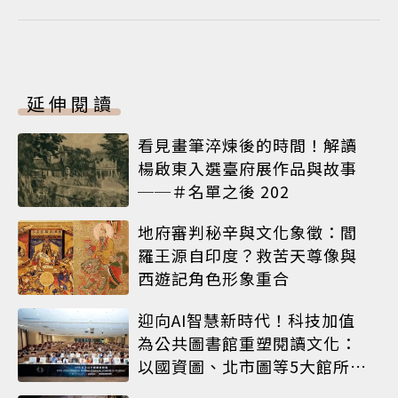
延伸閱讀
看見畫筆淬煉後的時間！解讀
楊啟東入選臺府展作品與故事
──＃名單之後 202
地府審判秘辛與文化象徵：閻
羅王源自印度？救苦天尊像與
西遊記角色形象重合
迎向AI智慧新時代！科技加值
為公共圖書館重塑閱讀文化：
以國資圖、北市圖等5大館所為
例