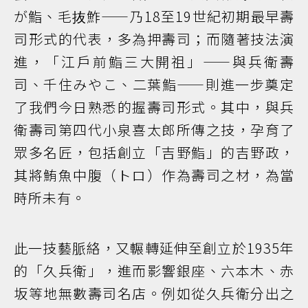
が鮨、毛抜鮓——乃18至19世紀初期最早壽
司形式的代表，多為押壽司；而隨著技法演
進，「江戶前鮨三大開祖」——與兵衛壽
司、千住みやこ、二葉鮨——則進一步奠定
了我們今日熟悉的握壽司形式。其中，與兵
衛壽司第四代小泉喜太郎所傳之技，孕育了
眾多名匠，包括創立「吉野鮨」的吉野政，
其將鮪魚中腹（トロ）作為壽司之材，為當
時所未有。
此一技藝脈絡，又輾轉延伸至創立於1935年
的「久兵衛」，進而影響銀座、六本木、赤
坂等地無數壽司名店。例如從久兵衛分出之