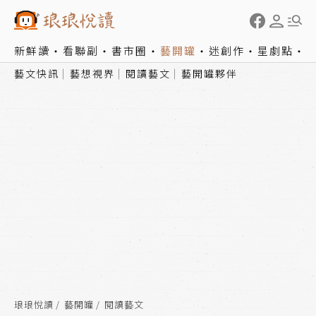
新鮮讀
看聯副
書市圈
藝開罐
迷創作
星劇點
藝文快訊
藝想視界
閱讀藝文
藝開罐夥伴
琅琅悅讀
藝開罐
閱讀藝文