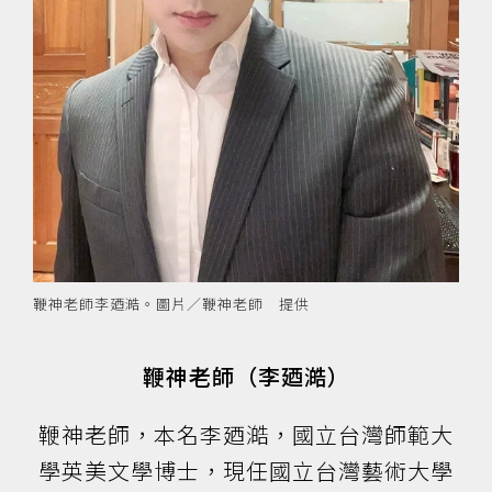
鞭神老師李廼澔。圖片／鞭神老師 提供
鞭神老師（李廼澔）
鞭神老師，本名李廼澔，國立台灣師範大
學英美文學博士，現任國立台灣藝術大學