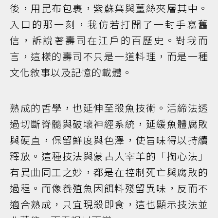
後，用昆布包裹，紫蘇葉與薑絲夾層其中。
入口的那一刻，我仿若打開了一封手寫舊
信，訴說著壽司在江戶的百歷史。對我而
言，這樣的壽司不只是一道料理，而是一種
文化敘事以及記憶的載體。
熟成的哲學，也延伸至殺魚技術。活締法透
過切斷脊髓與破壞神經系統，延緩魚體腐敗
與硬直，保留鮮度與色澤，使旨味得以持續
釋放。這種技法與蒙古人宰羊的「掏心法」
有異曲同工之妙，都是在控制死亡與腐敗的
過程。而像養殖魚因餌料殘留異味，反而不
適合熟成，只宜現殺即食，這也顯示技法並