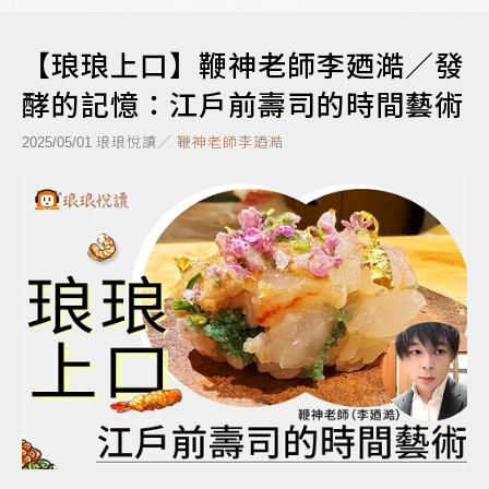
【琅琅上口】鞭神老師李廼澔／發
酵的記憶：江戶前壽司的時間藝術
琅琅悅讀／
鞭神老師李廼澔
2025/05/01