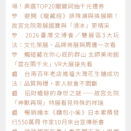
場！票選TOP20關鍵詞抽千元禮券
🎊 避開《龍藏經》排隊潮與換展期！
故宮北院限展國寶與「滑冰」更精采
🎊 2026臺灣文博會／雙展區3大玩
法：文化策展、品牌商展與周邊一次看
🎊 觸碰藏在你心底的群山 北師美術館
「雲在兩千米」VR大展搶先看
📰 台南百年老店進福大灣花生糖成功
法：品質夠穩，客人就會不間斷
📰 招財蟾蜍的身世之謎——故宮北院
「神獸再現」特展看見特殊的祥瑞
📰 暢銷繪本《麵包小偷》日本累積發
行550萬冊 作家10月來台宣傳新書