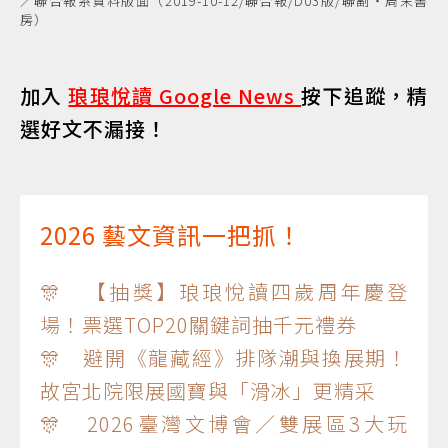
／聯合報系資料版面（2019-10-12/聯合報/D03版/聯副‧周末書
房）
加入
琅琅悅讀 Google News
按下追蹤，精
選好文不漏接！
2026 藝文資訊一把抓！
🎊 【抽獎】琅琅悅讀四歲周年慶登
場！票選TOP20關鍵詞抽千元禮券
🎊 避開《龍藏經》排隊潮與換展期！
故宮北院限展國寶與「滑冰」更精采
🎊 2026臺灣文博會／雙展區3大玩