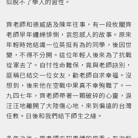
似脫不了學人的習性。
齊老師和德威語及陳年往事，有一段攸關齊
老師早年纏綿悱惻，哀怨感人的故事。原來
年輕時她結識一位英挺有為的同學，後因世
變，不得不分開。這位年輕人後來為了抗戰
從軍去了。自忖性命難保，竟與老師訣別，
誆稱已結交一位女友，勸老師自求幸福。沒
想到，後來他在空戰中果真不幸殉職了。一
九四七年，齊老師帶著一顆破碎的心靈，淚
汪汪地離開了大陸傷心地，來到偏遠的台灣
任教。日後和我們結下師生之緣。