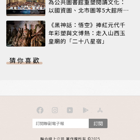
為公共圖書館重塑閱讀文化：
以國資圖、北市圖等5大館所為
例
《黑神話：悟空》捧紅元代千
年彩塑與文博熱：走入山西玉
皇廟的「二十八星宿」
猜你喜歡
訂閱
聯合線上公司 著作權所有 ©2025