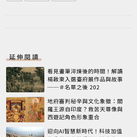
延伸閱讀
看見畫筆淬煉後的時間！解讀
楊啟東入選臺府展作品與故事
──＃名單之後 202
地府審判秘辛與文化象徵：閻
羅王源自印度？救苦天尊像與
西遊記角色形象重合
迎向AI智慧新時代！科技加值