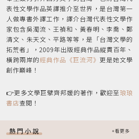
表性文學作品英譯推介至世界，是台灣第一
人做專書外譯工作，譯介台灣代表性文學作
家包含吳濁流、王禎和、黃春明、李喬、鄭
清文、朱天文、平路等等，是「台灣文學的
拓荒者」，2009年出版經典作品縱貫百年、
橫跨兩岸的
經典作品《巨流河》
更是她文學
創作巔峰！
👉更多文學巨擘齊邦媛的著作，歡迎至
琅琅
書店
查閱！
熱門小說