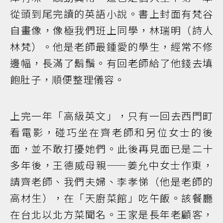
從頭到尾完讀的英語小說。書上封面有梵谷
自畫像，像極我們班上同學，林瑞明（詩人
林梵）。他是老師最鍾愛的學生，經常不修
邊幅，長滿了鬍鬚。有回老師給了他錢去填
飽肚子，順便整理儀容。
上完一年「高級英文」，只有一回去西門町
看電影，碰巧坐在齊老師和另位女士的後
面，並不敢打擾她們。此後再見面已是二十
多年後，王德威母親——姜允中女士作東，
請齊老師、我們夫婦、李孝悌（他是老師的
高材生），在「天廚菜館」吃午飯。該餐廳
在台北以北方菜聞名。王家是長年老顧客，