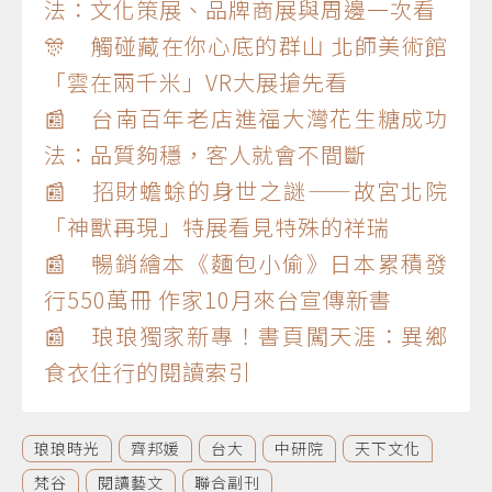
法：文化策展、品牌商展與周邊一次看
🎊 觸碰藏在你心底的群山 北師美術館
「雲在兩千米」VR大展搶先看
📰 台南百年老店進福大灣花生糖成功
法：品質夠穩，客人就會不間斷
📰 招財蟾蜍的身世之謎——故宮北院
「神獸再現」特展看見特殊的祥瑞
📰 暢銷繪本《麵包小偷》日本累積發
行550萬冊 作家10月來台宣傳新書
📰 琅琅獨家新專！書頁闖天涯：異鄉
食衣住行的閱讀索引
琅琅時光
齊邦媛
台大
中研院
天下文化
梵谷
閱讀藝文
聯合副刊