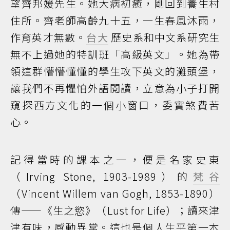
望齊邦媛先生。她大病初癒，剛回到養生村
住所。齊老師高齡九十五，一生春風沐雨，
作育英才無數。
台大
歷史系和中文系研究生
無不上過她的特訓班「高級英文」。她為帶
領這群懵懵懂懂的學生攻下英文的灘頭堡，
讓我們不再懼怕外語閱讀，立意為小子打開
窺探西方文化的一個小窗口，委實煞費苦
心。
記得當時的課本之一，便是名家史東
（Irving Stone, 1903-1989）的
梵谷
（Vincent Willem van Gogh, 1853-1890）
傳——《生之慾》（Lust for Life）；讀來津
津有味，感動異常。這也是個人生平第一本