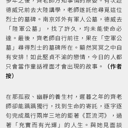
多年之後，齊老師方知事情的原委。有次趁
德威兄前去大陸講學，老師遂託他尋覓這位
烈士的墓碑。南京郊外有軍人公墓，德威去
「陸軍公墓」，找了許久，均未能使命必
達。最後，齊老師自行前往，果在「空軍公
墓」尋得烈士的墓碑所在。顯然冥冥之中自
有安排！如此堅貞不渝的戀情，今日的人都
只會當作童話裡面才會出現的故事。
（作者
按）
在那孤寂、幽靜的養生村，遲暮之年的齊老
師卻能踽踽獨行，找到生命的寄託，逐字逐
句完成風行兩岸三地的鉅著《巨流河》，過
著「充實而有光輝」的人生。與她見面談