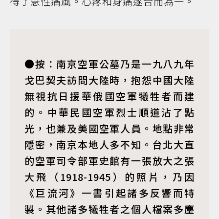
得了急性痛風。心疼和身痛遂合而為一。
●按：南京空軍公墓乃是一九八九年
戈巴契夫訪問大陸時，抱怨中國大陸
無視抗日援華俄國空軍犧牲者而建
的。中華民國空軍烈士順道沾了點
光，也兼及美國空軍人員。地點非常
隱密，南京本地人多不知。台北大直
的空軍司令部軍史館有一張放大之張
大飛（1918-1945）的照片，乃因
《巨流河》一書引起諸多反響而特
製。其他諸多犧牲者之個人檔案多塵