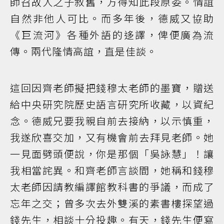
師召故人之子敘舊，方得知此段原委。情誼
自然非他人可比。而多年後，德威又協助
《巨流河》各種外語的迻譯，俾便廣為流
傳。兩代隆情高誼，直是佳談。
這回因齊老師擬把錢穆太老師的墨寶，贈送
給中央研究院歷史語言研究所收藏，以資紀
念。德威兄要我親自前去接納，以示慎重，
我遂欣喜交加，又有機會前去拜見老師。她
一見面劈頭便說，你是那個「吳詠慧」！讓
我相當詫異。和齊老師言談間，她稱和錢穆
太老師因請教編譯館教科書的爭議，而成了
忘年之交；曾多次去外雙溪的素書樓探望過
錢先生，相談十分投趣。有天，錢先生便寫