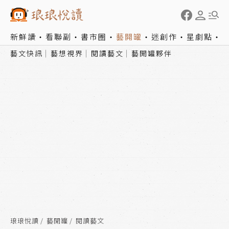
新鮮讀
看聯副
書市圈
藝開罐
迷創作
星劇點
藝文快訊
藝想視界
閱讀藝文
藝開罐夥伴
琅琅悅讀
藝開罐
閱讀藝文