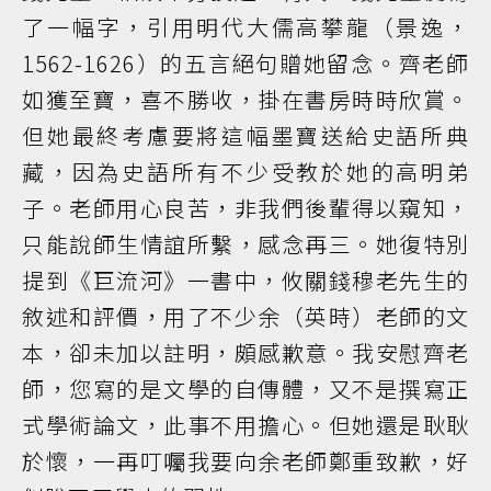
了一幅字，引用明代大儒高攀龍（景逸，
1562-1626）的五言絕句贈她留念。齊老師
如獲至寶，喜不勝收，掛在書房時時欣賞。
但她最終考慮要將這幅墨寶送給史語所典
藏，因為史語所有不少受教於她的高明弟
子。老師用心良苦，非我們後輩得以窺知，
只能說師生情誼所繫，感念再三。她復特別
提到《巨流河》一書中，攸關錢穆老先生的
敘述和評價，用了不少余（英時）老師的文
本，卻未加以註明，頗感歉意。我安慰齊老
師，您寫的是文學的自傳體，又不是撰寫正
式學術論文，此事不用擔心。但她還是耿耿
於懷，一再叮囑我要向余老師鄭重致歉，好