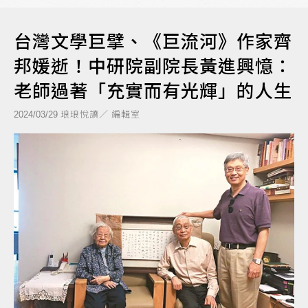
台灣文學巨擘、《巨流河》作家齊
邦媛逝！中研院副院長黃進興憶：
老師過著「充實而有光輝」的人生
琅琅悅讀／ 編輯室
2024/03/29