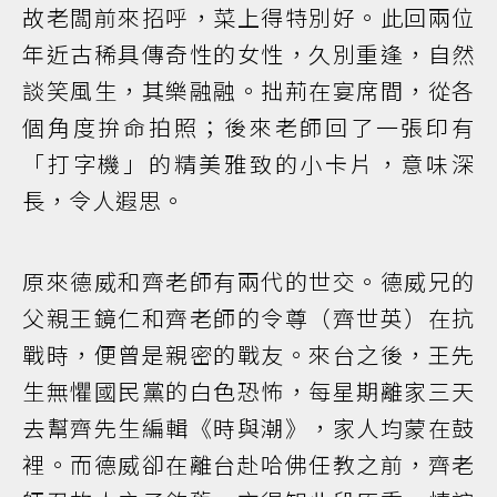
故老闆前來招呼，菜上得特別好。此回兩位
年近古稀具傳奇性的女性，久別重逢，自然
談笑風生，其樂融融。拙荊在宴席間，從各
個角度拚命拍照；後來老師回了一張印有
「打字機」的精美雅致的小卡片，意味深
長，令人遐思。
原來德威和齊老師有兩代的世交。德威兄的
父親王鏡仁和齊老師的令尊（齊世英）在抗
戰時，便曾是親密的戰友。來台之後，王先
生無懼國民黨的白色恐怖，每星期離家三天
去幫齊先生編輯《時與潮》，家人均蒙在鼓
裡。而德威卻在離台赴哈佛任教之前，齊老