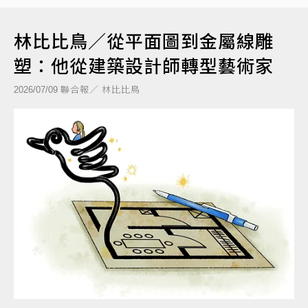
林比比鳥／從平面圖到金屬線雕
塑：他從建築設計師轉型藝術家
聯合報／ 林比比鳥
2026/07/09