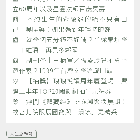
立60周年以及星雲法師百歲冥壽
📰 不想出生的背後怨的絕不只有自
己！吳曉樂：如果遇到年輕時的妳
📰 就學個五分鐘不好嗎？半途棄坑學
｜丁維瑀：再見多鄰國
📰 副刊學｜王柄富／張愛玲算不算台
灣作家？1999年台灣文學論戰回顧
🎊 【抽獎】琅琅悅讀周年慶登場！票
選上半年TOP20關鍵詞抽千元禮券
🎊 避開《龍藏經》排隊潮與換展期！
故宮北院限展國寶與「滑冰」更精采
人生急轉彎