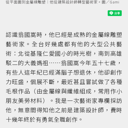
從平面圖到金屬線雕塑：他從建築設計師轉型藝術家。圖／Gami
認識翁國嵩時，他已經是成熟的金屬線雕塑
藝術家。全台好幾處都有他的大型公共藝
術：北從基隆仁愛國小的時光樹，南到高雄
駁二的大義媽祖……翁國嵩今年五十七歲，
有些人這年紀已經滿腦子想退休，他卻創作
力旺盛，個展不斷，最近甚且嘗試做了各種
毛根作品（由金屬線與纖維組成，常用作小
朋友美勞材料）。我是一次藝術家專欄採訪
他，無意間得知他之前是建築設計師，費時
十幾年終於有勇氣全職創作。