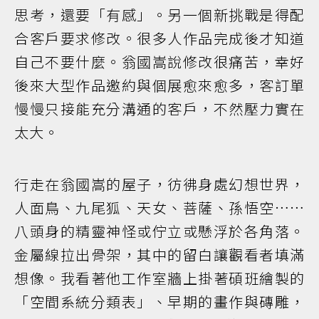
思考，還要「有感」。另一個新挑戰是得配
合客戶要求修改。很多人作品完成後才知道
自己不要什麼。翁國嵩說修改很痛苦，幸好
後來大型作品邀約與個展愈來愈多，客訂單
慢慢只接能充分溝通的客戶，不然壓力實在
太大。
行走在翁國嵩的屋子，彷彿身處幻想世界，
人面鳥、九尾狐、天女、菩薩、孫悟空……
八頭身的精靈神怪或佇立或懸浮於各角落。
金屬線拉出骨架，其中的留白讓觀看者填滿
想像。我看著他工作室牆上掛著碩班繪製的
「空間系統分類表」、早期的畫作與磚雕，