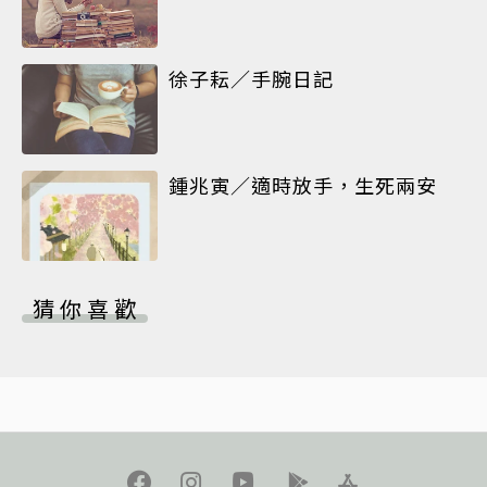
徐子耘／手腕日記
鍾兆寅／適時放手，生死兩安
猜你喜歡