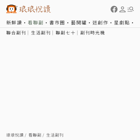
新鮮讀
看聯副
書市圈
藝開罐
迷創作
星劇點
聯合副刊
生活副刊
聯副七十
副刊時光機
琅琅悅讀
看聯副
生活副刊