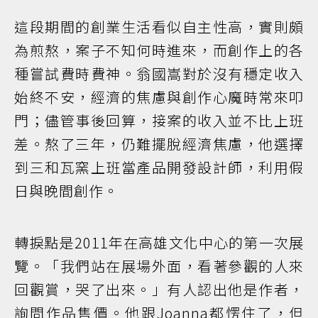
這段期間的創業生活看似自主性高，實則頗
為煎熬，案子不知何時進來，而創作上的各
種嘗試費時費神。翁國嵩對於沒有穩定收入
始終不安，經濟的焦慮與創作心魔時常來叩
門；儘管事後回算，接案的收入並不比上班
差。熬了三年，仍難擺脫經濟焦慮，他選擇
到三和瓦窯上班當產品開發設計師，利用假
日與晚間創作。
轉捩點是2011年在高雄文化中心的第一次展
覽。「我們站在展場外面，看著參觀的人來
回觀賞，哭了出來。」有人認出他是作者，
詢問作品售價。他跟Joanna都愣住了，但