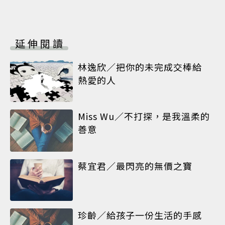
延伸閱讀
林逸欣／把你的未完成交棒給
熱愛的人
Miss Wu／不打探，是我溫柔的
善意
蔡宜君／最閃亮的無價之寶
珍齡／給孩子一份生活的手感