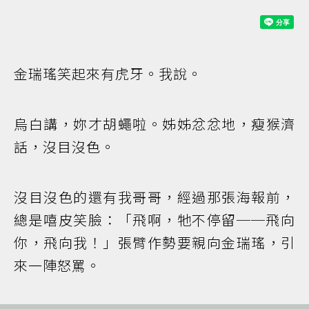
金瑞瑤笑起來有虎牙。我說。
烏白講，妳才胡蠅啦。姊姊忿忿地，瘦猴濟
話，沒目沒色。
沒目沒色的還有我哥哥，經過那張海報前，
總是嘻皮笑臉：「飛啊，牠不停留──飛向
你，飛向我！」張臂作勢要親向金瑞瑤，引
來一陣怒罵。