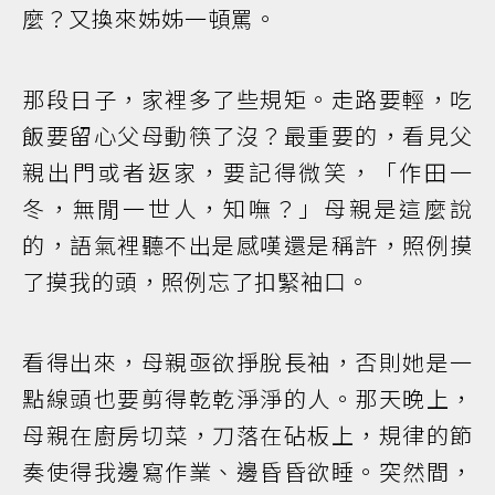
麼？又換來姊姊一頓罵。
那段日子，家裡多了些規矩。走路要輕，吃
飯要留心父母動筷了沒？最重要的，看見父
親出門或者返家，要記得微笑，「作田一
冬，無閒一世人，知嘸？」母親是這麼說
的，語氣裡聽不出是感嘆還是稱許，照例摸
了摸我的頭，照例忘了扣緊袖口。
看得出來，母親亟欲掙脫長袖，否則她是一
點線頭也要剪得乾乾淨淨的人。那天晚上，
母親在廚房切菜，刀落在砧板上，規律的節
奏使得我邊寫作業、邊昏昏欲睡。突然間，