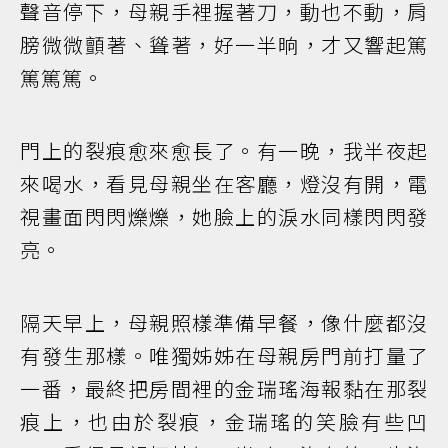
聲音停下，母親手裡握著刀，動也不動，肩
膀微微顫著、聳著，好一半晌，才又響起篤
篤篤篤。
門上的裂痕愈來愈長了。有一晚，我半夜起
來喝水，看見母親坐在客廳，燈沒有開，電
視畫面閃閃爍爍，她臉上的淚水同樣閃閃發
亮。
隔天早上，母親照樣準備早餐，像什麼都沒
有發生那樣。唯獨姊姊在母親房門前打量了
一番，最終把房間裡的金瑞瑤海報黏在那裂
痕上，也由於裂痕，金瑞瑤的笑臉有些凹