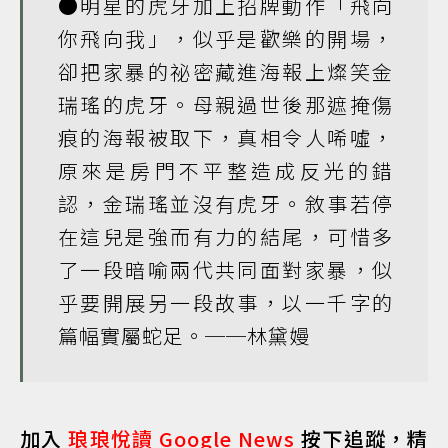
●明星的虎牙加上招牌動作「飛向
你飛向我」，似乎是歡樂的開場，
卻把家暴的祕密藏進海報上燦笑金
瑞瑤的虎牙。母親過世後那遮掩傷
痕的海報被取下，真相令人唏噓，
原來是房門不平整造成反光的錯
認，金瑞瑤並沒有虎牙。敘事若停
在這兒是強而有力的結尾，可惜多
了一段暗喻兩代共同面對家暴，似
乎要開展另一段故事，以一千字的
篇幅實屬蛇足。──林黛嫚
加入
琅琅悅讀 Google News
按下追蹤，精