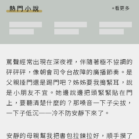
熱門小說
罵聲經常出現在深夜裡，伴隨著極不協調的
砰砰砰，像朝會司令台故障的廣播節奏。是
父親捶門還是踢門吧？姊姊要我搗緊耳，說
是小朋友不宜。她邊說邊把頭緊緊貼在門
上，要聽清楚什麼的？那嗓音一下子尖拔，
一下子低沉──冷不防安靜下來了。
安靜的母親幫我把書包拉鍊拉好，順手摸了