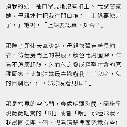
摸我的頭，袖口罕見地沒有扣上。 我試著幫
她，母親連忙把我往門口推：「上課要袂赴
了，」她說，「上課要認真，知否？」
那陣子即使天氣炎熱，母親依舊穿著長袖上
衣，彷若房門上的裂痕，顏色比周圍深，乍
看不怎麼起眼，久而久之變成穿鑿附會的某
種圖案，比如妹妹最喜歡嚇我：「鬼唷，鬼
的目睭烏仁仁，姊妳沒看見嗎？」
那是常見的空心門，幾處明顯裂開，圖樣呈
現微微吃驚的「啊」或者「哦」 那種形狀。
我試圖摳開它們，想看清楚裡面究竟有些什