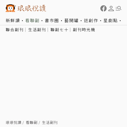
新鮮讀
看聯副
書市圈
藝開罐
迷創作
星劇點
聯合副刊
生活副刊
聯副七十
副刊時光機
琅琅悅讀
看聯副
生活副刊