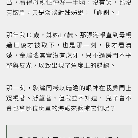
凸，看得母親怔忡好一半晌，沒有笑，也沒
有皺眉，只是淡淡對姊姊說：「謝謝。」
那年我10歲，姊姊17歲。那張海報直到母親
過世後才被取下，也是那一刻，我才看清
楚，金瑞瑤其實沒有虎牙，只不過房門不平
整與反光，以致出現了角度上的錯認。
那一刻，裂縫同樣以暗澹的眼神在我房門上
窺視著、凝望著，但我並不知道， 兒子會不
會也拿哪位明星的海報來遮掩它們呢？