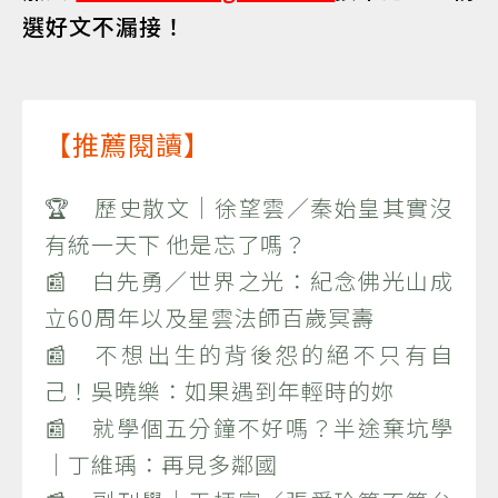
選好文不漏接！
【推薦閱讀】
🏆 歷史散文｜徐望雲／秦始皇其實沒
有統一天下 他是忘了嗎？
📰 白先勇／世界之光：紀念佛光山成
立60周年以及星雲法師百歲冥壽
📰 不想出生的背後怨的絕不只有自
己！吳曉樂：如果遇到年輕時的妳
📰 就學個五分鐘不好嗎？半途棄坑學
｜丁維瑀：再見多鄰國