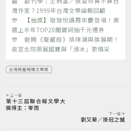
📰 副刊學｜王柄富／張愛玲算不算台
灣作家？1999年台灣文學論戰回顧
🎊 【抽獎】琅琅悅讀周年慶登場！票
選上半年TOP20關鍵詞抽千元禮券
🎊 避開《龍藏經》排隊潮與換展期！
故宮北院限展國寶與「滑冰」更精采
台灣房屋親情文學獎
上一篇
第十三屆聯合報文學大
獎得主：零雨
下一篇
劉又華／掛冠之憾