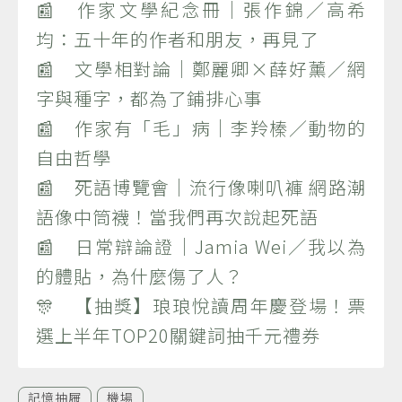
📰 作家文學紀念冊｜張作錦／高希
均：五十年的作者和朋友，再見了
📰 文學相對論｜鄭麗卿×薛好薰／網
字與種字，都為了鋪排心事
📰 作家有「毛」病｜李羚榛／動物的
自由哲學
📰 死語博覽會｜流行像喇叭褲 網路潮
語像中筒襪！當我們再次說起死語
📰 日常辯論證｜Jamia Wei／我以為
的體貼，為什麼傷了人？
🎊 【抽獎】琅琅悅讀周年慶登場！票
選上半年TOP20關鍵詞抽千元禮券
記憶抽屜
機場