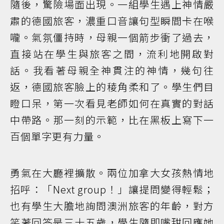
隨後，驚險場面出現。一組學生遇上神情嚴
肅的德國旅客，濃重口音讓句型瞬間卡在喉
嚨。氣氛僵持時，母親一個箭步衝了過去，
直接站在學生與旅客之間，流利地開啟對
話。我看著母親全神貫注的神情，幾句往
返，德國旅客臉上的稜角柔和了。學生們目
瞪口呆，第一次看見老師如何在真實的對話
中帶路。那一刻的示範，比在黑板上寫下一
百個單字更有力量。
勇氣在大廳裡擴散。兩位加拿大女孩熱情地
招呼：「Next group！」讓提問變得輕鬆；
也有學生大膽地詢問澳洲旅客的年齡，對方
笑著回答是三十五歲，學生隨即嘴甜回應她