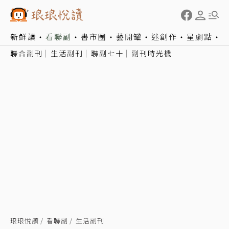
新鮮讀
看聯副
書市圈
藝開罐
迷創作
星劇點
聯合副刊
生活副刊
聯副七十
副刊時光機
琅琅悅讀
看聯副
生活副刊