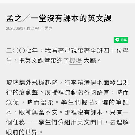
孟之／一堂沒有課本的英文課
聯合報／ 孟之
2026/06/17
二○○七年，我看著母親帶著全班四十位學
生，把英文課堂帶進了
機場
大廳。
玻璃牆外飛機起降，行李箱滑過地面發出規
律的滾動聲。廣播裡流動著各國語言，時而
急促，時而溫柔。學生們握著汗濕的筆記
本，眼神興奮不安。那裡沒有課本，只有一
個任務──學生們分組用英文開口，去理解
眼前的世界。