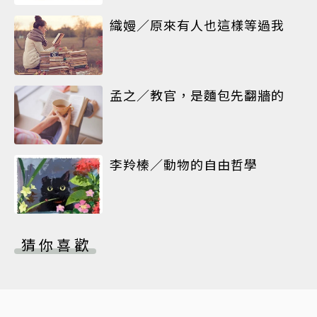
織嫚／原來有人也這樣等過我
孟之／教官，是麵包先翻牆的
李羚榛／動物的自由哲學
猜你喜歡