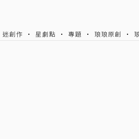
迷創作
星劇點
專題
琅琅原創