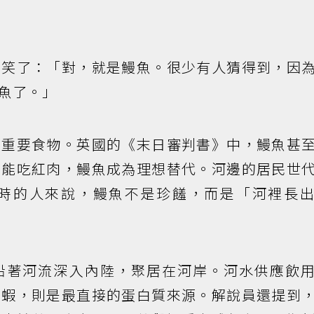
即笑了：「對，就是鰻魚。很少有人猜得到，因
魚了。」
的重要食物。英國的《末日審判書》中，鰻魚甚
不能吃紅肉，鰻魚成為理想替代。河邊的居民世
時的人來說，鰻魚不是珍饈，而是「河裡長
沿著河流深入內陸，聚居在河岸。河水供應飲
魚蝦，則是最直接的蛋白質來源。解說員還提到