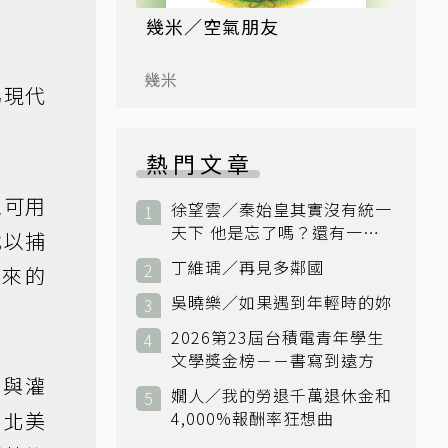
幾米／空氣朋友
幾米
為現代
熱門文章
至可用
徐望雲／秦始皇其實沒有統一
天下 他是忘了嗎？還有一個
代以捕
小國：衛國
丁維瑀／再見多鄰國
出來的
吳曉樂／如果遇到年輕時的妳
2026第23屆台積電青年學生
文學獎金榜－－書寫到遠方
用與灌
嫺人／我的勞退千萬退休金和
，北美
4,000%報酬率狂想曲