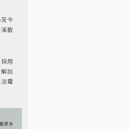
心至今
斯溪散
，採用
的解說
淡淡霉