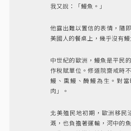
我又說：「鰻魚。」
他露出難以置信的表情，隨
美國人的餐桌上，幾乎沒有鰻
中世紀的歐洲，鰻魚是平民
作稅賦單位。修道院齋戒時
鰻、熏鰻、醃鰻為生。對當
肉」。
北美殖民地初期，歐洲移民
溉，也負擔著運輸，河中的