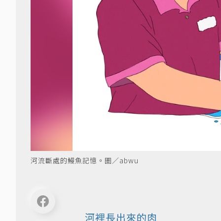
河流斷處的鰻魚記憶。圖／abwu
河裡長出來的肉