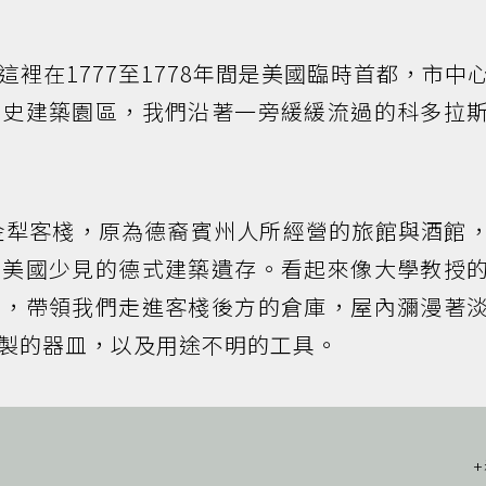
裡在1777至1778年間是美國臨時首都，市中
歷史建築園區，我們沿著一旁緩緩流過的科多拉
的金犁客棧，原為德裔賓州人所經營的旅館與酒館
是美國少見的德式建築遺存。看起來像大學教授
門，帶領我們走進客棧後方的倉庫，屋內瀰漫著
製的器皿，以及用途不明的工具。