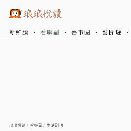
新鮮讀
看聯副
書市圈
藝開罐
琅琅悅讀
看聯副
生活副刊