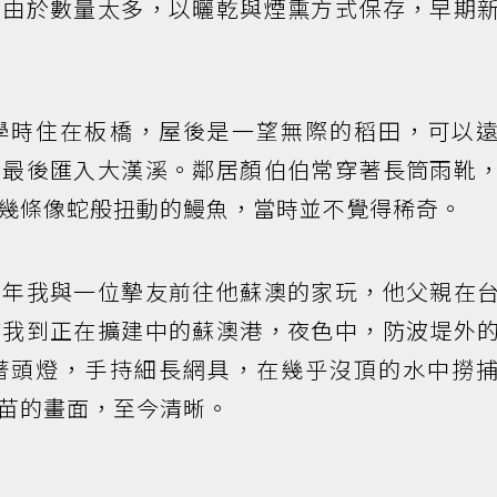
，由於數量太多，以曬乾與煙熏方式保存，早期
學時住在板橋，屋後是一望無際的稻田，可以
，最後匯入大漢溪。鄰居顏伯伯常穿著長筒雨靴
幾條像蛇般扭動的鰻魚，當時並不覺得稀奇。
那年我與一位摯友前往他蘇澳的家玩，他父親在
帶我到正在擴建中的蘇澳港，夜色中，防波堤外
著頭燈，手持細長網具，在幾乎沒頂的水中撈
苗的畫面，至今清晰。