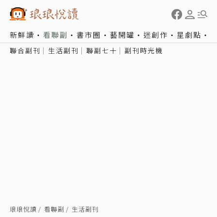
新鮮讀
看聯副
書市圈
藝開罐
迷創作
星劇點
聯合副刊
生活副刊
聯副七十
副刊時光機
琅琅悅讀
看聯副
生活副刊