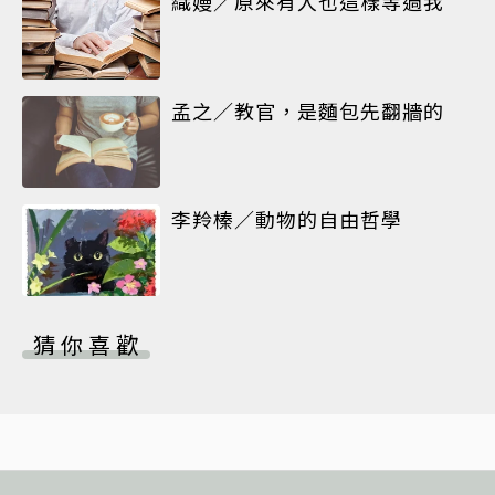
織嫚／原來有人也這樣等過我
孟之／教官，是麵包先翻牆的
李羚榛／動物的自由哲學
猜你喜歡