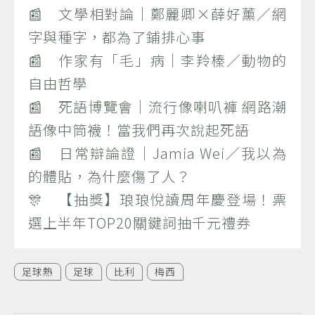
📰 文學相對論｜鄭麗卿×薛好薰／網
字與種字，都為了鋪排心事
📰 作家有「毛」病｜李羚榛／動物的
自由哲學
📰 死語博覽會｜流行像喇叭褲 網路潮
語像中筒襪！當我們再次說起死語
📰 日常辯論證｜Jamia Wei／我以為
的體貼，為什麼傷了人？
🎊 【抽獎】琅琅悅讀周年慶登場！票
選上半年TOP20關鍵詞抽千元禮券
足球熱
足球
比利
梅西