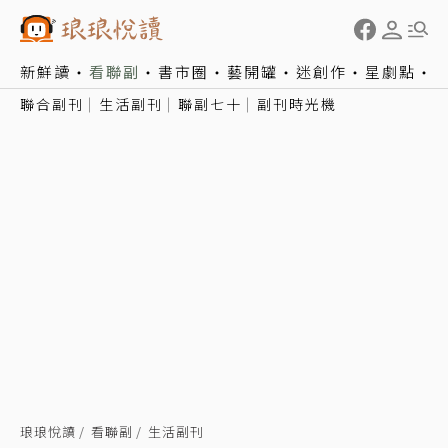
新鮮讀
看聯副
書市圈
藝開罐
迷創作
星劇點
聯合副刊
生活副刊
聯副七十
副刊時光機
琅琅悅讀
看聯副
生活副刊