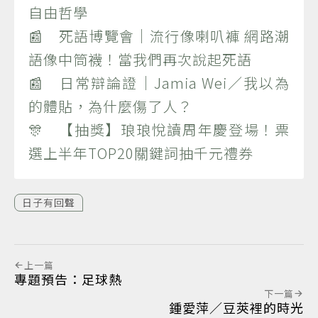
自由哲學
📰 死語博覽會｜流行像喇叭褲 網路潮
語像中筒襪！當我們再次說起死語
📰 日常辯論證｜Jamia Wei／我以為
的體貼，為什麼傷了人？
🎊 【抽獎】琅琅悅讀周年慶登場！票
選上半年TOP20關鍵詞抽千元禮券
日子有回聲
上一篇
專題預告：足球熱
下一篇
鍾愛萍／豆莢裡的時光