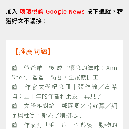
加入
琅琅悅讀 Google News
按下追蹤，精
選好文不漏接！
【推薦閱讀】
📰 爸爸離世後 成了懷念的滋味！Ann
Shen／爸爸一請客，全家就開工
📰 作家文學紀念冊｜張作錦／高希
均：五十年的作者和朋友，再見了
📰 文學相對論｜鄭麗卿×薛好薰／網
字與種字，都為了鋪排心事
📰 作家有「毛」病｜李羚榛／動物的