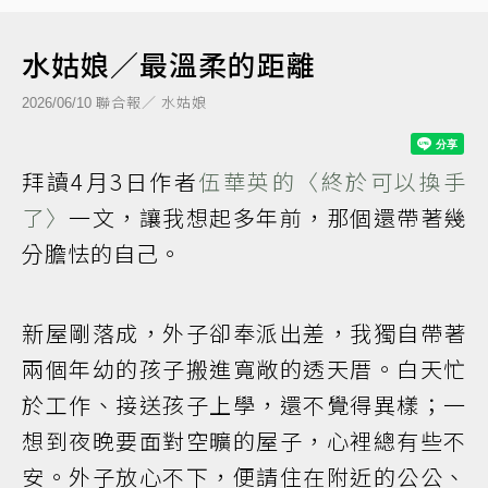
水姑娘／最溫柔的距離
聯合報／ 水姑娘
2026/06/10
拜讀4月3日作者
伍華英的〈終於可以換手
了〉
一文，讓我想起多年前，那個還帶著幾
分膽怯的自己。
新屋剛落成，外子卻奉派出差，我獨自帶著
兩個年幼的孩子搬進寬敞的透天厝。白天忙
於工作、接送孩子上學，還不覺得異樣；一
想到夜晚要面對空曠的屋子，心裡總有些不
安。外子放心不下，便請住在附近的公公、