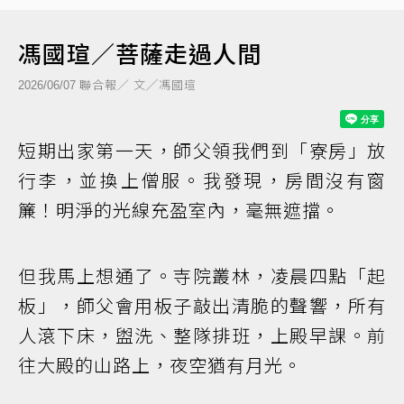
馮國瑄／菩薩走過人間
聯合報／ 文╱馮國瑄
2026/06/07
短期出家第一天，師父領我們到「寮房」放
行李，並換上僧服。我發現，房間沒有窗
簾！明淨的光線充盈室內，毫無遮擋。
但我馬上想通了。寺院叢林，凌晨四點「起
板」，師父會用板子敲出清脆的聲響，所有
人滾下床，盥洗、整隊排班，上殿早課。前
往大殿的山路上，夜空猶有月光。