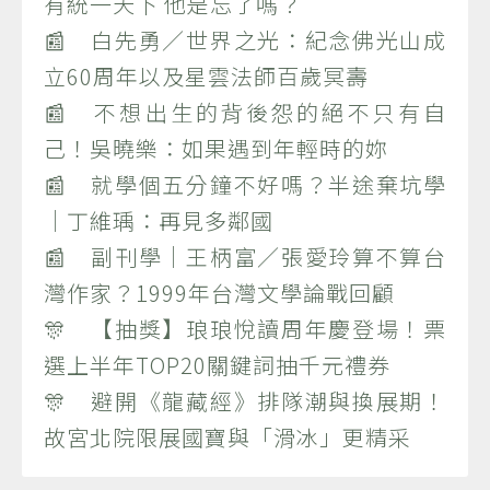
有統一天下 他是忘了嗎？
📰 白先勇／世界之光：紀念佛光山成
立60周年以及星雲法師百歲冥壽
📰 不想出生的背後怨的絕不只有自
己！吳曉樂：如果遇到年輕時的妳
📰 就學個五分鐘不好嗎？半途棄坑學
｜丁維瑀：再見多鄰國
📰 副刊學｜王柄富／張愛玲算不算台
灣作家？1999年台灣文學論戰回顧
🎊 【抽獎】琅琅悅讀周年慶登場！票
選上半年TOP20關鍵詞抽千元禮券
🎊 避開《龍藏經》排隊潮與換展期！
故宮北院限展國寶與「滑冰」更精采