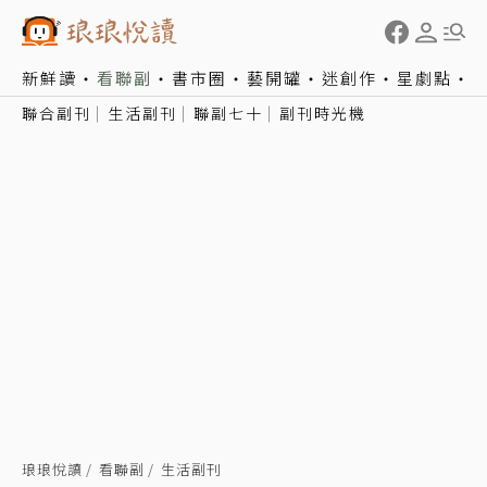
新鮮讀
看聯副
書市圈
藝開罐
迷創作
星劇點
聯合副刊
生活副刊
聯副七十
副刊時光機
琅琅悅讀
看聯副
生活副刊