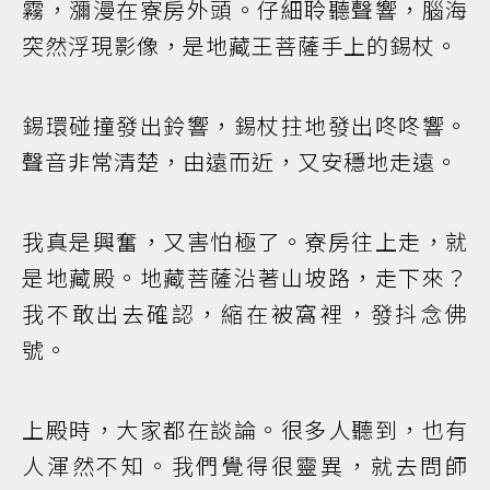
霧，瀰漫在寮房外頭。仔細聆聽聲響，腦海
突然浮現影像，是地藏王菩薩手上的錫杖。
錫環碰撞發出鈴響，錫杖拄地發出咚咚響。
聲音非常清楚，由遠而近，又安穩地走遠。
我真是興奮，又害怕極了。寮房往上走，就
是地藏殿。地藏菩薩沿著山坡路，走下來？
我不敢出去確認，縮在被窩裡，發抖念佛
號。
上殿時，大家都在談論。很多人聽到，也有
人渾然不知。我們覺得很靈異，就去問師