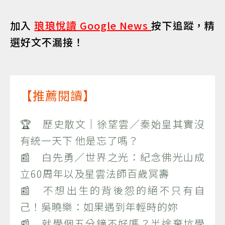
加入
琅琅悅讀 Google News
按下追蹤，精
選好文不漏接！
【推薦閱讀】
🏆 歷史散文｜徐望雲／秦始皇其實沒
有統一天下 他是忘了嗎？
📰 白先勇／世界之光：紀念佛光山成
立60周年以及星雲法師百歲冥壽
📰 不想出生的背後怨的絕不只有自
己！吳曉樂：如果遇到年輕時的妳
📰 就學個五分鐘不好嗎？半途棄坑學