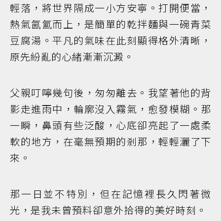
輕落，將世界隔成一小方安寧。打開便當，
熱氣氤氳而上，是簡單的乾拌麵與一碗青菜
豆腐湯。平凡的氣味在此刻顯得格外清晰，
原先紛亂的心緒漸漸沉澱。
父親叮嚀幾句後，匆匆離去。我望著他的背
影走進雨中，輪廓沒入霧氣，愈發模糊。那
一瞬，鼻頭有些泛酸，心底卻亮起了一處柔
軟的地方，在毫無預期的剎那，輕輕灑了下
來。
那一日並不特別，但在記憶裡長久閃著微
光，是我未曾預料卻意外拾得的美好時刻。