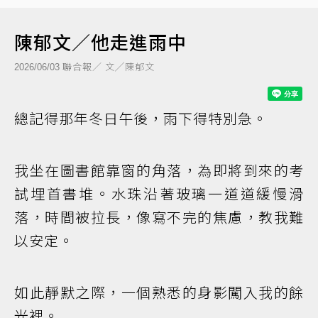
陳郁文／他走進雨中
聯合報／ 文╱陳郁文
2026/06/03
總記得那年冬日午後，雨下得特別急。
我坐在圖書館靠窗的角落，為即將到來的考
試埋首書堆。水珠沿著玻璃一道道緩慢滑
落，時間被拉長，像寫不完的焦慮，教我難
以安定。
如此靜默之際，一個熟悉的身影闖入我的餘
光裡。