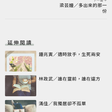
下一篇
梁芸嫚／多出來的那一
份
延伸閱讀
鍾兆寅／適時放手，生死兩安
林政武／誰在靈前，誰在遠方
滿佳／我獨居卻不孤單