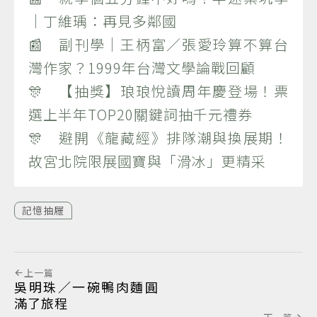
｜丁維瑀：再見多鄰國
📰 副刊學｜王柄富／張愛玲算不算台
灣作家？1999年台灣文學論戰回顧
🎊 【抽獎】琅琅悅讀周年慶登場！票
選上半年TOP20關鍵詞抽千元禮券
🎊 避開《龍藏經》排隊潮與換展期！
故宮北院限展國寶與「滑冰」更精采
記憶抽屜
上一篇
吳明珠／一碗鴨肉麵圓
滿了旅程