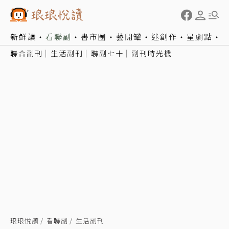
新鮮讀
看聯副
書市圈
藝開罐
迷創作
星劇點
聯合副刊
生活副刊
聯副七十
副刊時光機
琅琅悅讀
看聯副
生活副刊