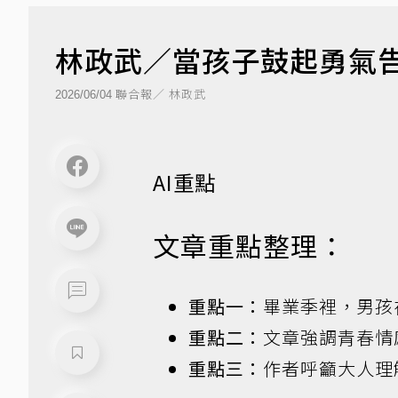
林政武／當孩子鼓起勇氣
聯合報／ 林政武
2026/06/04
AI重點
文章重點整理：
重點一：
畢業季裡，男孩
重點二：
文章強調青春情
重點三：
作者呼籲大人理