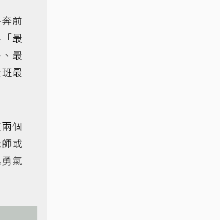
各奔前
與「最
餐、最
全班最
這兩個
老師或
起勇氣