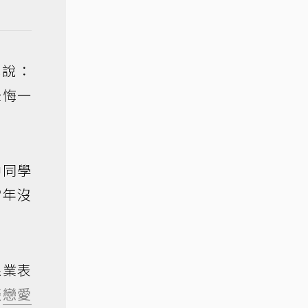
地說：
後悔一
中同學
當年沒
課業表
談
戀愛