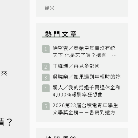
幾米
熱門文章
徐望雲／秦始皇其實沒有統一
天下 他是忘了嗎？還有一個
小國：衛國
丁維瑀／再見多鄰國
將來一
吳曉樂／如果遇到年輕時的妳
嫺人／我的勞退千萬退休金和
4,000%報酬率狂想曲
2026第23屆台積電青年學生
文學獎金榜－－書寫到遠方
情？