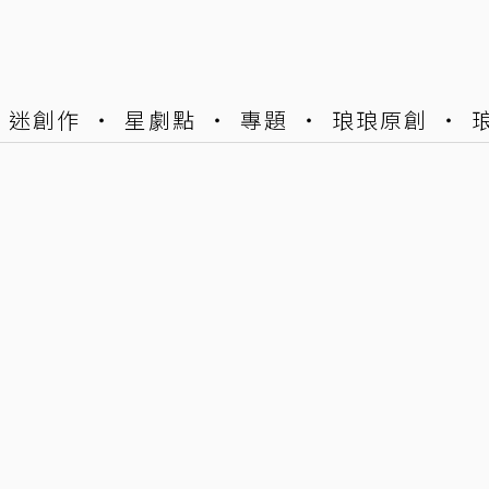
迷創作
星劇點
專題
琅琅原創