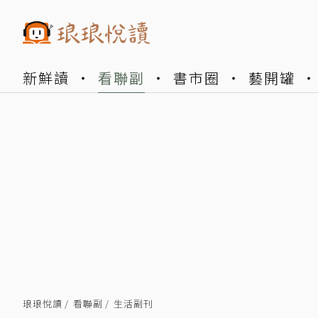
新鮮讀
看聯副
書市圈
藝開罐
琅琅悅讀
看聯副
生活副刊