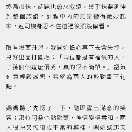
逐漸加快，話題也愈來愈遠，幾乎快要延伸
到整個族譜。計程車內的氣氛變得微妙起
來，連司機都忍不住透過後照鏡偷看。
眼看場面升溫，我開始擔心再下去會失控，
只好出面打圓場：「兩位都是有福氣的人，
子孫個個這麼優秀，真的很不簡單。」語氣
刻意輕鬆誠懇，希望為兩人的較勁畫下句
點。
媽媽聽了先愣了一下，隨即露出滿意的笑
容；那位阿桑也點點頭，神情變得柔和。兩
人很快又恢復成平常的模樣，開始談起天