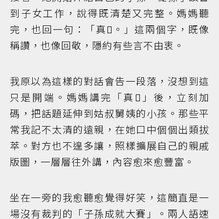
到子女工作，說得既清楚又完整。媽媽聽
完，也回一句：「真𠢕。」這兩個字，既像
稱讚，也像回敬，隱約有些言不由衷。
我原以為這樣的對話會告一段落，沒想到這
只是開端。媽媽講完「真𠢕」後，立刻加
碼，把話題延伸到姑叔舅姨的小孩。那些平
常我記不太清的遠親，在她口中個個出類拔
萃。對方也不遑多讓，照樣擴展自己的親戚
版圖，一層層往外講，內容愈來愈豐富。
坐在一旁的我愈聽愈覺得好笑，這簡直是一
場沒有裁判的「子孫成就大賽」。兩人語速