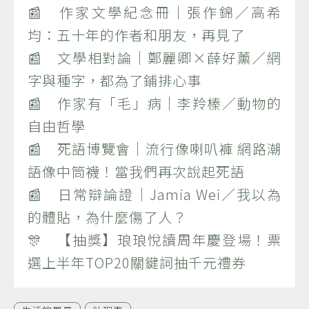
📰 作家文學紀念冊｜張作錦／高希
均：五十年的作者和朋友，再見了
📰 文學相對論｜鄭麗卿×薛好薰／網
字與種字，都為了鋪排心事
📰 作家有「毛」病｜李羚榛／動物的
自由哲學
📰 死語博覽會｜流行像喇叭褲 網路潮
語像中筒襪！當我們再次說起死語
📰 日常辯論證｜Jamia Wei／我以為
的體貼，為什麼傷了人？
🎊 【抽獎】琅琅悅讀周年慶登場！票
選上半年TOP20關鍵詞抽千元禮券