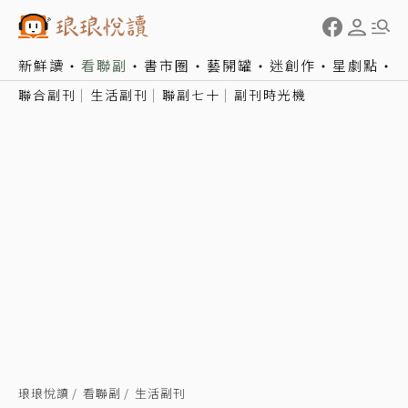
新鮮讀
看聯副
書市圈
藝開罐
迷創作
星劇點
聯合副刊
生活副刊
聯副七十
副刊時光機
琅琅悅讀
看聯副
生活副刊