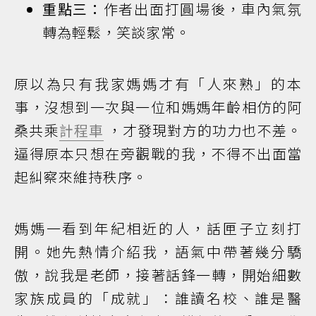
重點三：
作者出面打圓場後，車內氣氛
轉為輕鬆，笑談家常。
原以為只有我家媽媽才有「人來熟」的本
事，沒想到一次與一位和媽媽年齡相仿的阿
桑共乘
計程車
，才發現對方的功力也不差。
逼得原本只想在旁觀戰的我，不得不出面當
起糾察來維持秩序。
媽媽一看到年紀相近的人，話匣子立刻打
開。她先熱情介紹我，語氣中帶著幾分驕
傲，說我是老師，接著話鋒一轉，開始細數
家族成員的「成就」：誰讀名校、誰是醫