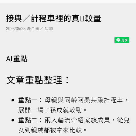
接輿／計程車裡的真𠢕較量
聯合報／ 接輿
2026/05/28
AI重點
文章重點整理：
重點一：
母親與同齡阿桑共乘計程車，
展開一場子孫成就較勁。
重點二：
兩人輪流介紹家族成員，從兒
女到親戚都被拿來比較。