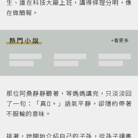
生、誰在科技大廠上班，講得條理分明，像
在做簡報。
熱門小說
那位阿桑靜靜聽著，等媽媽講完，只淡淡回
了一句：「真𠢕。」語氣平靜，卻隱約帶著
不服輸的意味。
接著，她開始介紹自己的子孫，從孫子讀書