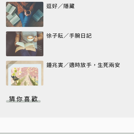
逗好／隱藏
徐子耘／手腕日記
鍾兆寅／適時放手，生死兩安
猜你喜歡