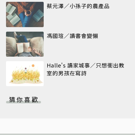
蔡元澤／小孫子的農產品
馮國瑄／讀書會變懶
Halle's 讀家城事／只想衝出教
室的男孩在寫詩
猜你喜歡