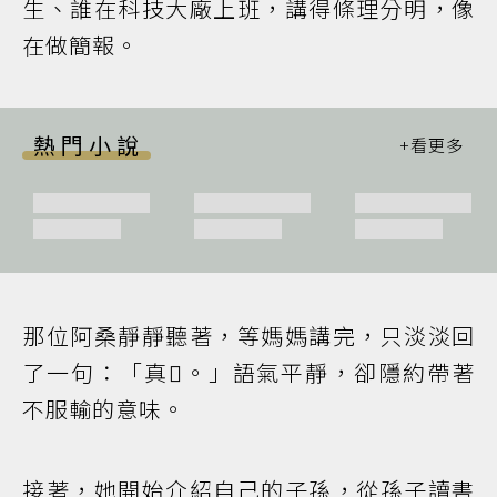
生、誰在科技大廠上班，講得條理分明，像
在做簡報。
熱門小說
那位阿桑靜靜聽著，等媽媽講完，只淡淡回
了一句：「真𠢕。」語氣平靜，卻隱約帶著
不服輸的意味。
接著，她開始介紹自己的子孫，從孫子讀書