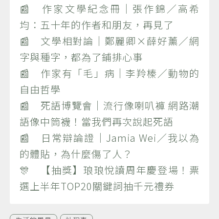
📰 作家文學紀念冊｜張作錦／高希
均：五十年的作者和朋友，再見了
📰 文學相對論｜鄭麗卿×薛好薰／網
字與種字，都為了鋪排心事
📰 作家有「毛」病｜李羚榛／動物的
自由哲學
📰 死語博覽會｜流行像喇叭褲 網路潮
語像中筒襪！當我們再次說起死語
📰 日常辯論證｜Jamia Wei／我以為
的體貼，為什麼傷了人？
🎊 【抽獎】琅琅悅讀周年慶登場！票
選上半年TOP20關鍵詞抽千元禮券