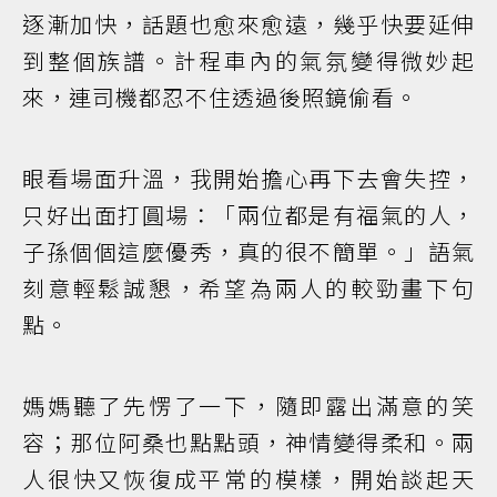
逐漸加快，話題也愈來愈遠，幾乎快要延伸
到整個族譜。計程車內的氣氛變得微妙起
來，連司機都忍不住透過後照鏡偷看。
眼看場面升溫，我開始擔心再下去會失控，
只好出面打圓場：「兩位都是有福氣的人，
子孫個個這麼優秀，真的很不簡單。」語氣
刻意輕鬆誠懇，希望為兩人的較勁畫下句
點。
媽媽聽了先愣了一下，隨即露出滿意的笑
容；那位阿桑也點點頭，神情變得柔和。兩
人很快又恢復成平常的模樣，開始談起天