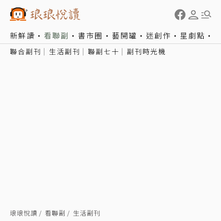
新鮮讀
看聯副
書市圈
藝開罐
迷創作
星劇點
聯合副刊
生活副刊
聯副七十
副刊時光機
琅琅悅讀
看聯副
生活副刊