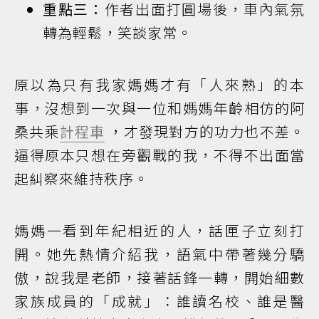
重點三：
作者出面打圓場後，車內氣氛
轉為輕鬆，笑談家常。
原以為只有我家媽媽才有「人來熟」的本
事，沒想到一次與一位和媽媽年齡相仿的阿
桑共乘
計程車
，才發現對方的功力也不差。
逼得原本只想在旁觀戰的我，不得不出面當
起糾察來維持秩序。
媽媽一看到年紀相近的人，話匣子立刻打
開。她先熱情介紹我，語氣中帶著幾分驕
傲，說我是老師，接著話鋒一轉，開始細數
家族成員的「成就」：誰讀名校、誰是醫