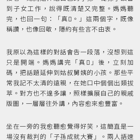
到子女工作，說得既清楚又完整。媽媽聽
完，也回一句：「真𠢕。」這兩個字，既像
稱讚，也像回敬，隱約有些言不由衷。
我原以為這樣的對話會告一段落，沒想到這
只是開端。媽媽講完「真𠢕」後，立刻加
碼，把話題延伸到姑叔舅姨的小孩。那些平
常我記不太清的遠親，在她口中個個出類拔
萃。對方也不遑多讓，照樣擴展自己的親戚
版圖，一層層往外講，內容愈來愈豐富。
坐在一旁的我愈聽愈覺得好笑，這簡直是一
場沒有裁判的「子孫成就大賽」。兩人語速