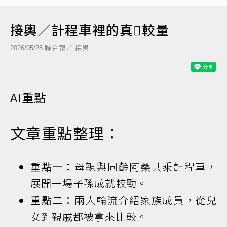
接輿／計程車裡的真𠢕較量
聯合報／ 接輿
2026/05/28
AI重點
文章重點整理：
重點一：
母親與同齡阿桑共乘計程車，
展開一場子孫成就較勁。
重點二：
兩人輪流介紹家族成員，從兒
女到親戚都被拿來比較。