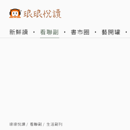
新鮮讀
看聯副
書市圈
藝開罐
琅琅悅讀
看聯副
生活副刊