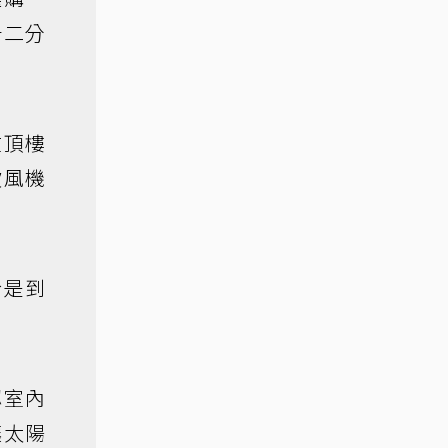
十二分
在頂樓
吹風機
於是到
認室內
讓太陽