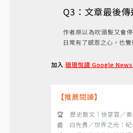
Q3：文章最後
作者原以為吹頭髮又會
日常有了感恩之心，也覺
加入
琅琅悅讀 Google New
【推薦閱讀】
🏆 歷史散文｜徐望雲／
📰 白先勇／世界之光：