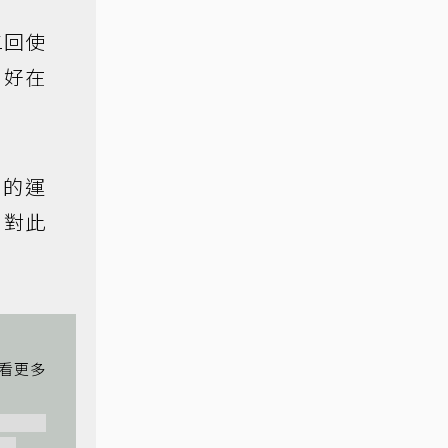
二回使
只好在
機的運
，對此