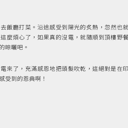
先去飯廳打菜。沿途感受到陽光的炙熱，忽然也
沒這麼煩心了，如果真的沒電，就隨順到頂樓野
的晾曬吧。
，電來了，充滿感恩地把頭髮吹乾，這絕對是在
感受到的恩典啊！