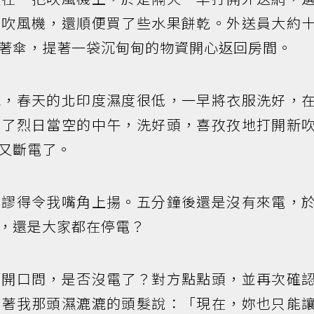
瓦吹風機，還順便買了些水果餅乾。外送員大約
著傘，提著一袋沉甸甸的物資開心返回房間。
氣，春天的北印度濕度很低，一早將衣服洗好，
到了烈日當空的中午，洗好頭，喜孜孜地打開新
又斷電了。
荒謬得令我嘴角上揚。五分鐘後還是沒有來電，
，還是大家都在停電？
是開口問，是否沒電了？對方點點頭，並再次確
望著我那頭濕漉漉的頭髮說：「現在，妳也只能