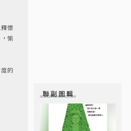
就釋懷
餐，愉
印度的
聯副圖輯