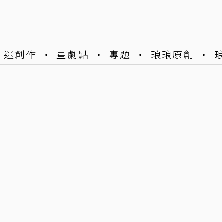
迷創作
星劇點
專題
琅琅原創