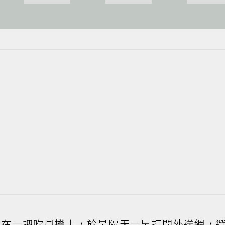
毀在一把吹風機上，於是隔天一早打開外送網，