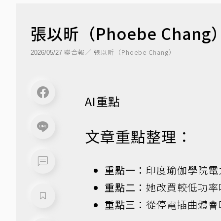
張以昕（Phoebe Cha
聯合報／ 張以昕（Phoebe Chang）
2026/05/27
AI重點
文章重點整理：
重點一：
印度瑜伽學院電
重點二：
她改買較低功率
重點三：
從停電插曲體會