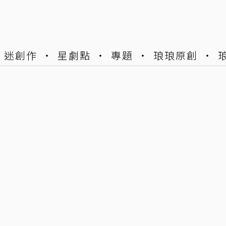
迷創作
星劇點
專題
琅琅原創