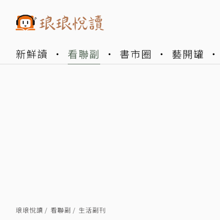
新鮮讀
看聯副
書市圈
藝開罐
琅琅悅讀
看聯副
生活副刊