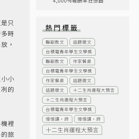
4,000%報酬率狂想曲
這是只
熱門標籤
許多時
聯副散文
話題徵文
釋放，
台積電青年學生文學獎
聯副散文
作家餐桌
台積電青年學生文學獎
大小小
作家餐桌
話題徵文
冷冽的
話題徵文
十二生肖運程大預言
十二生肖運程大預言
台積電青年學生文學獎
慢慢讀，詩
慢慢讀，詩
手機裡
十二生肖運程大預言
午的旅