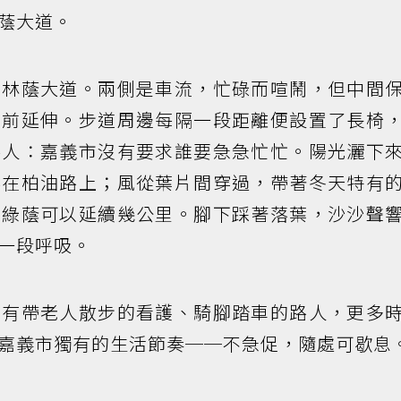
蔭大道。
的林蔭大道。兩側是車流，忙碌而喧鬧，但中間
向前延伸。步道周邊每隔一段距離便設置了長椅
路人：嘉義市沒有要求誰要急急忙忙。陽光灑下
落在柏油路上；風從葉片間穿過，帶著冬天特有
，綠蔭可以延續幾公里。腳下踩著落葉，沙沙聲
一段呼吸。
會有帶老人散步的看護、騎腳踏車的路人，更多
嘉義市獨有的生活節奏──不急促，隨處可歇息