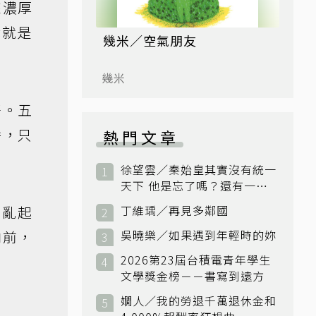
來濃厚
我就是
幾米／空氣朋友
幾米
好。五
拚，只
熱門文章
徐望雲／秦始皇其實沒有統一
天下 他是忘了嗎？還有一個
小國：衛國
混亂起
丁維瑀／再見多鄰國
向前，
吳曉樂／如果遇到年輕時的妳
2026第23屆台積電青年學生
文學獎金榜－－書寫到遠方
嫺人／我的勞退千萬退休金和