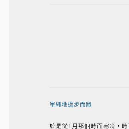
單純地邁步而跑
於是從1月那個時而寒冷，