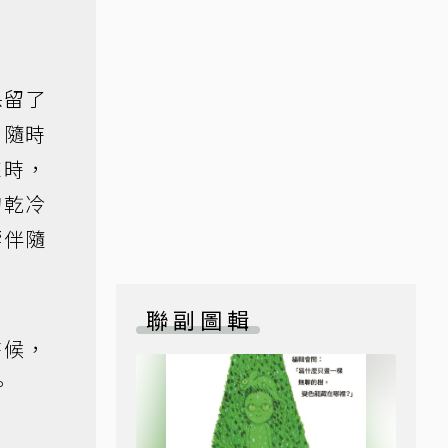
保留了
，隨時
來時，
的乾冷
響伴隨
聯副圖輯
時候，
。