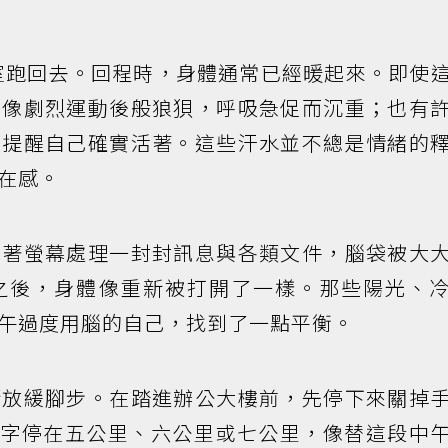
公室跑回去。回程時，身體通常已經暖起來。即使
仍像劇烈運動後般狼狽，呼吸急促而沉重；也有
在提醒自己確實活著。這些汗水並不總是情緒的
在感。
盯著螢幕處理一封封訊息與各類文件，腦袋被大
之後，身體像重新被打開了一樣。那些陽光、
午過度用腦的自己，找到了一點平衡。
漸放緩腳步。在踏進辦公大樓前，先停下來關掉
數字停在五公里、六公里或七公里，像替這段中