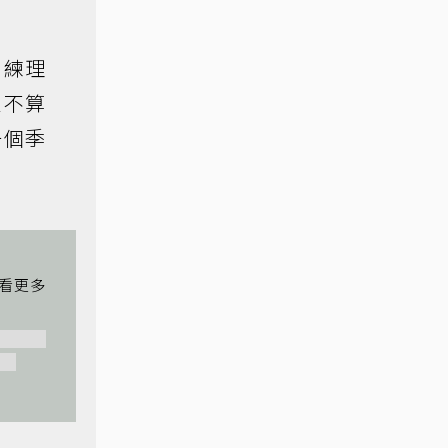
訓練理
里不算
一個季