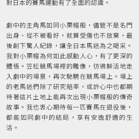
對日本的賽馬運動有了全面的認識。
劇中的主角馬如同小栗帽般，儘管不是名門
出身、從不被看好，就算受傷也不放棄，最
後創下驚人紀錄，讓全日本馬迷為之喝采。
我對小栗帽為何如此感動人心，有了更深的
體悟。笠松競馬場裡的雕像，彷彿鮮活地走
入劇中的場景，再次馳騁在競馬場上。場上
的老馬迷們除了研究賠率，或許心中也都期
待著這片土地上能再次出現小栗帽般的傳奇
故事。我也衷心期待每一匹賽馬在退役後，
都能如同劇中的結局，享有安逸舒適的生
活。