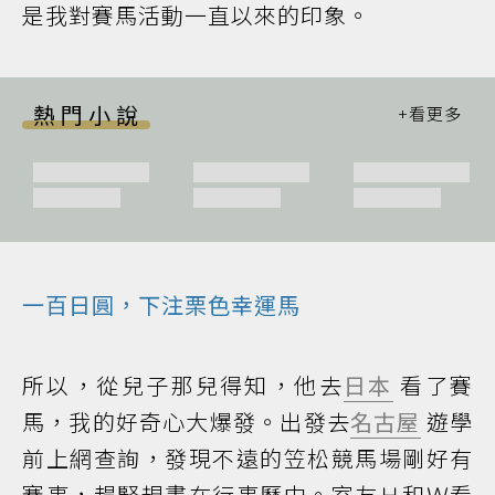
是我對賽馬活動一直以來的印象。
熱門小說
一百日圓，下注栗色幸運馬
所以，從兒子那兒得知，他去
日本
看了賽
馬，我的好奇心大爆發。出發去
名古屋
遊學
前上網查詢，發現不遠的笠松競馬場剛好有
賽事，趕緊規畫在行事曆中。室友Ｈ和Ｗ看