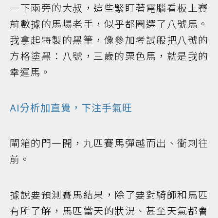
一下兩旁的大叔，這些緊盯著電腦看板上賽
前數據的馬場老手，似乎都圈選了八號馬。
我拿起特製的黑筆，像參加考試般把八號的
方格塗黑：八號，三歲的栗色馬，就是我的
幸運馬。
AI分析加直覺，下注手氣旺
閘箱的門一開，九匹賽馬彈越而出、衝刺往
前。
據說要預測賽馬結果，除了要對騎師和馬匹
有所了解，馬匹當天的狀況、甚至天氣都會