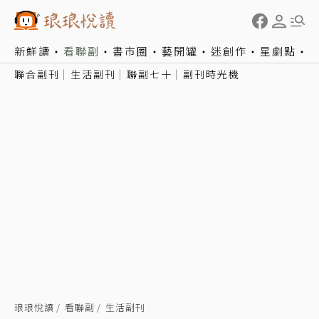
新鮮讀
看聯副
書市圈
藝開罐
迷創作
星劇點
聯合副刊
生活副刊
聯副七十
副刊時光機
琅琅悅讀
看聯副
生活副刊