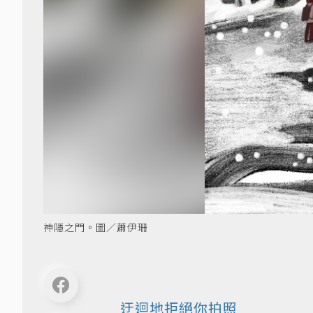
神隱之門。圖／蕭伊珊
迂迴地拒絕你拍照