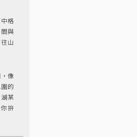
原中格
時間與
前往山
網，像
包圍的
口湖某
跟你拚