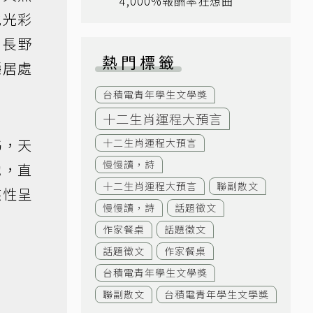
4,000%報酬率狂想曲
地光彩
的長野
熱門標籤
隱居處
台積電青年學生文學獎
十二生肖運程大預言
姊，天
十二生肖運程大預言
慢慢讀，詩
她，直
十二生肖運程大預言
聯副散文
族性呈
慢慢讀，詩
話題徵文
作家餐桌
話題徵文
話題徵文
作家餐桌
台積電青年學生文學獎
聯副散文
台積電青年學生文學獎