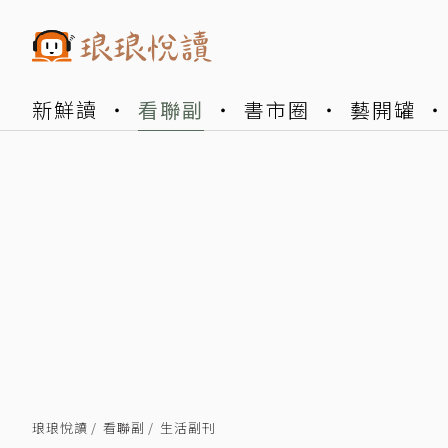
新鮮讀
看聯副
書市圈
藝開罐
琅琅悅讀
看聯副
生活副刊