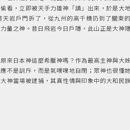
門偷看，立即被天手力雄神「請」出來，於是大
將天岩戶門拆了，從九州的高千穗扔到了關東
是力量之神。昔日飛岩今日戶隱，此山正是大神
：原來日本神這麼希臘神嗎？作為最高主神與大
反應不是訓斥，而是氣噗噗地自閉；眾神也很懂
，大神當場被逮捕，其真性情與印象中的大和民