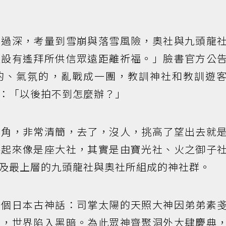
雪過深，考量到雪崩與落雪風險，奧社與九頭龍
處設有遙拜所供信眾遠距離祈福。」臉書官方公
的、氣氛的，亂戰成一團，教訓神社和教訓遊
：「以後拍不到怎麼辦？」
邊角，非常清簡，去了，沒人，挑高了望出去就
聽起來像是座大社，其實是由寶光社、火之御子
及最上層的九頭龍社與奧社所組成的神社群。
一個日本古神話：司掌太陽的天照大神因弟弟素
出，世界陷入黑暗。為此眾神齊聚洞外大肆慶典