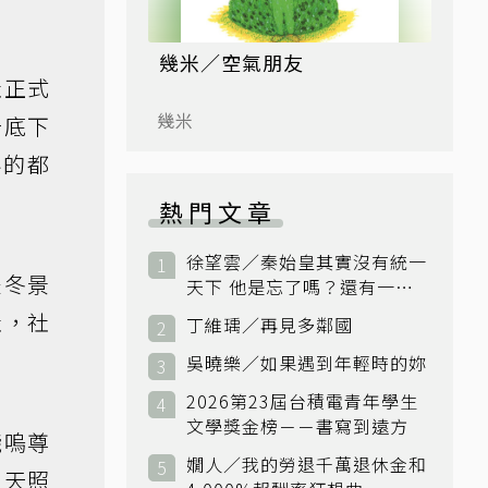
幾米／空氣朋友
社正式
幾米
告底下
客的都
熱門文章
徐望雲／秦始皇其實沒有統一
是冬景
天下 他是忘了嗎？還有一個
小國：衛國
社，社
丁維瑀／再見多鄰國
吳曉樂／如果遇到年輕時的妳
2026第23屆台積電青年學生
文學獎金榜－－書寫到遠方
戔嗚尊
嫺人／我的勞退千萬退休金和
，天照