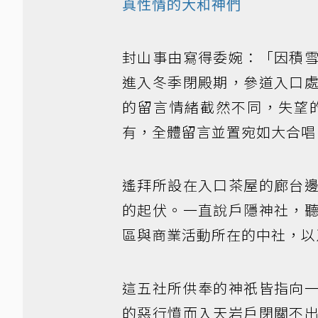
真性情的大和神們
封山事由寫得委婉：「因積
進入冬季閉殿期，參道入口
的留言情緒截然不同，失望
有，全體留言並置宛如大合唱
遙拜所設在入口茶屋的廊台
的起伏。一直說戶隱神社，
區與商業活動所在的中社，以
這五社所供奉的神祇皆指向
的惡行憤而入天岩戶閉關不