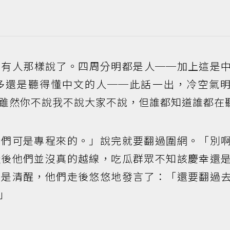
」有人那樣說了。四周分明都是人──加上這是
多還是聽得懂中文的人──此話一出，冷空氣
雖然你不說我不說大家不說，但誰都知道誰都在
我們可是專程來的。」說完就要翻過圍網。「別
扯後他們並沒真的越線，吃瓜群眾不知該慶幸還
倒是清醒，他們走後悠悠地發言了：「還要翻過
」