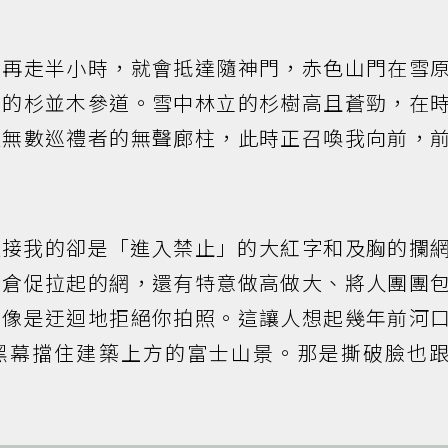
道再走半小時，就會抵達隨神門，赤色山門在雪
名的杉並木參道。雪中林立的杉樹高且蒼勁，在
過無數巡禮者的無聲廊柱，此時正召喚我向前，
迎接我的卻是「進入禁止」的大紅字和及胸的攔
，倉促拉起的網，還有特意做高做大、將人團團
更像是迂迴地拒絕你拍照。這讓人想起幾年前河
黑幕擋住建築上方的富士山景。那是撕破臉也