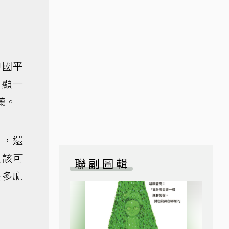
中國平
明顯一
聽。
啊，還
是該可
聯副圖輯
去多麻