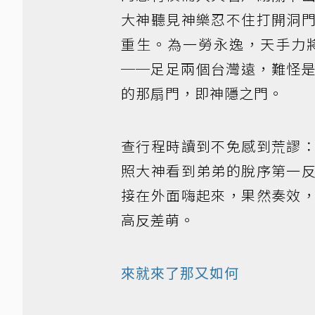
大神聽見神樂忍不住打開洞
重生。為一勞永逸，天手力
──足足兩個台灣遠，難怪
的那扇門，即神隱之門。
查行程時讀到不免感到荒謬
照大神看到弟弟的脫序第一
接在外面嗨起來，果然奏效
高反差萌。
來就來了那又如何