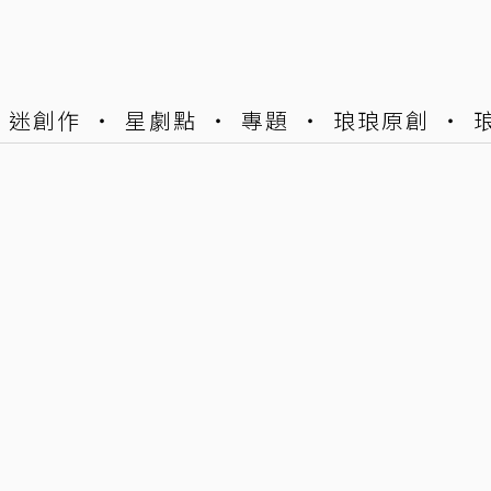
迷創作
星劇點
專題
琅琅原創