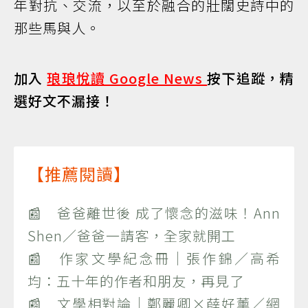
年對抗、交流，以至於融合的壯闊史詩中的
那些馬與人。
加入
琅琅悅讀 Google News
按下追蹤，精
選好文不漏接！
【推薦閱讀】
📰 爸爸離世後 成了懷念的滋味！Ann
Shen／爸爸一請客，全家就開工
📰 作家文學紀念冊｜張作錦／高希
均：五十年的作者和朋友，再見了
📰 文學相對論｜鄭麗卿×薛好薰／網