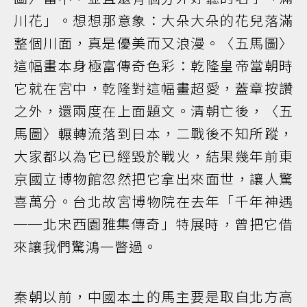
川花」。想想那意象：大朵大朵的花兒落滿
整個川面，真是優美而又浪漫。〈五馬圖〉
這幅畫本身極富傳奇色彩：乾隆皇帝當朝時
它就在宮中，乾隆對這幅畫超愛，蓋章按讚
之外，還兩度在上面題文。清朝亡後，〈五
馬圖〉輾轉流落到日本，二戰後不知所蹤，
大家都以為它已經毀於戰火，結果幾年前東
京國立博物館忽然把它拿出來面世，讓人驚
喜萬分。台北故宮博物院在去年「千年神遇
──北宋西園雅集傳奇」特展時，曾把它借
來讓我們驚鴻一瞥過。
秦朝以前，中國本土的馬主要是取自北方高