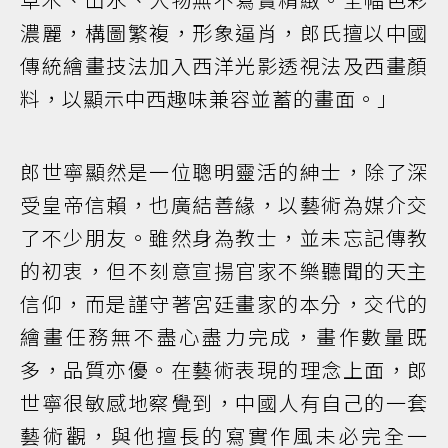
濃麗，構圖繁複，形象逼肖，郎氏擅以中國
傳統繪畫技法加入西洋光影透視法及西畫顏
料，以顯示中西趣味兼容並蓄的畫面。」
郎世寧顯然是一位聰明靈活的紳士，除了深
受皇帝信賴，也廣結善緣，以藝術為媒介交
了不少朋友。雖然身為教士，並未忘記傳教
的初衷，但不刻意宣揚官家不樂聽聞的天主
信仰，而是謹守著宮廷畫家的本分，交代的
繪畫任務無不盡心盡力完成，畫作數量既
多，品質亦優。在藝術表現的理念上面，郎
世寧很敏感地察覺到，中國人有自己的一套
藝術觀，與他擅長的寫實作風未必完全一