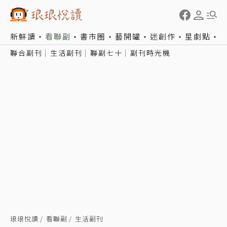
新鮮讀
看聯副
書市圈
藝開罐
迷創作
星劇點
聯合副刊
生活副刊
聯副七十
副刊時光機
琅琅悅讀
看聯副
生活副刊