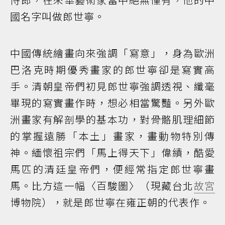
國名字叫做郎世寧。
中國傳統繪畫向來強調「寫意」，身為歐洲
巴洛克時期優秀畫家的郎世寧卻是寫實高
手。清朝皇帝們初見郎世寧強調透視、纖毫
畢現的寫實畫作時，想必相當驚豔。另外歐
洲畫家有解剖學的基本功，對骨骼肌理細節
的掌握遠勝「本土」畫家，畫動物特別傳
神。緬懷祖宗們「馬上得天下」偉績，酷愛
馬匹的清廷皇帝們，便經常指定郎世寧畫
馬。比方這一幅〈百駿圖〉（現藏台北
故宮
博物院），就是郎世寧在雍正朝的代表作。