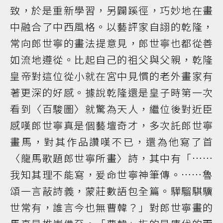
致，於是重新學習，另闢蹊徑，巧妙地在畫
中融合了中西風格。以藝評家自詡的乾隆，
常向郎世寧的畫法提意見，郎世寧也都從善
如流地遵從。比起自己的祖父與父親，乾隆
皇帝對這位從小就在宮中見慣的老外畫家有
著更深的好感。據說乾隆還是皇子時第一次
看到〈百駿圖〉就驚為天人，繼位後對近臣
感嘆郎世寧真是個藝壇奇才，多次託郎世寧
畫馬，對其作品讚嘆不已，還為他寫了首
〈龍馬歌題郎世寧所畫〉詩，其中有「……
我知其理不能寫，爰命世寧神筆傳。……魯
頌一言蔽詩義，蒙莊數語包全篇。驊騮騏驥
世常有，誰言今也無曹韓？」對郎世寧畫的