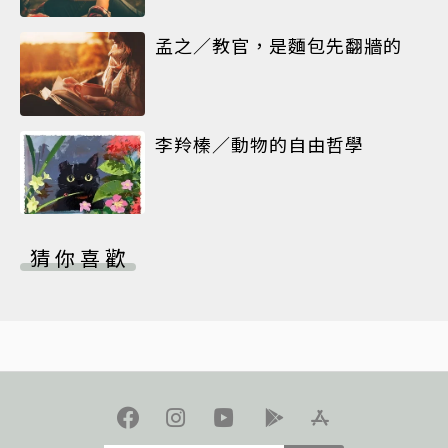
孟之／教官，是麵包先翻牆的
李羚榛／動物的自由哲學
猜你喜歡