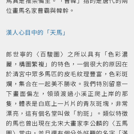
馬真是推崇備至。「曹韓」指的是唐代的兩
位畫馬名家曹霸與韓幹。
漢人心目中的「天馬」
郎世寧的〈百駿圖〉之所以具有「色彩濃
麗，構圖繁複」的特色，一個很大的原因在
於清宮中眾多馬匹的皮毛紋理豐富，色彩斑
斕，集合在一起美不勝收。我們特別留意一
下畫面偏左，領頭渡過小溪正爬上岸的那
隻，體表是白底上一片片的青灰斑塊，非常
漂亮，這有個名堂叫做「豹斑」。類似特徵
的馬也曾出現在北宋大畫家李公麟的〈五馬
圖〉當中，並且還有個分外好聽的名字「滿