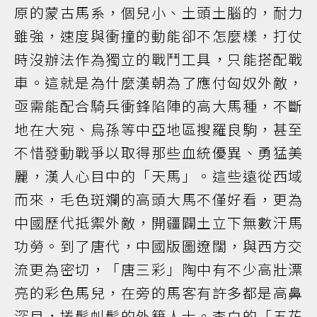
原的蒙古馬系，個兒小、土頭土腦的，耐力
雖強，速度與衝撞的動能卻不怎麼樣，打仗
時沒辦法作為獨立的戰鬥工具，只能搭配戰
車。這就是為什麼漢朝為了應付匈奴外敵，
亟需能配合騎兵衝鋒陷陣的高大馬種，不斷
地在大宛、烏孫等中亞地區搜羅良駒，甚至
不惜發動戰爭以取得那些血統優異、勇猛美
麗，漢人心目中的「天馬」。這些遠從西域
而來，毛色斑斕的高頭大馬不僅好看，更為
中國歷代抵禦外敵，開疆闢土立下無數汗馬
功勞。到了唐代，中國版圖遼闊，與西方交
流更為密切，「唐三彩」陶中有不少高壯漂
亮的彩色馬兒，在旁的馬客有許多都是高鼻
深目，捲髮虯髯的外籍人士。李白的「五花