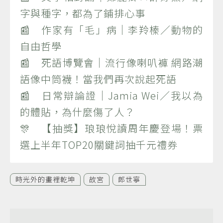
字與種字，都為了鋪排心事
📰 作家有「毛」病｜李羚榛／動物的
自由哲學
📰 死語博覽會｜流行像喇叭褲 網路潮
語像中筒襪！當我們再次說起死語
📰 日常辯論證｜Jamia Wei／我以為
的體貼，為什麼傷了人？
🎊 【抽獎】琅琅悅讀周年慶登場！票
選上半年TOP20關鍵詞抽千元禮券
時光外的畫裡乾坤
故宮
郎世寧