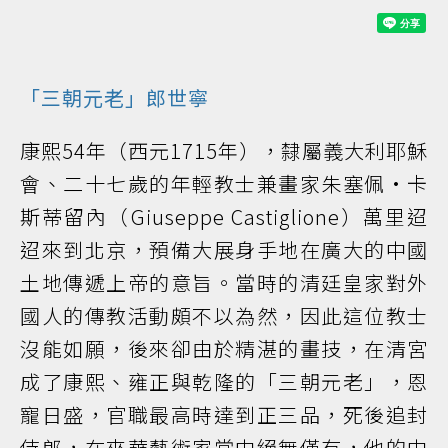
「三朝元老」
郎世寧
康熙54年（西元1715年），隸屬義大利耶穌
會、二十七歲的年輕教士兼畫家朱塞佩·卡
斯蒂留內（Giuseppe Castiglione）萬里迢
迢來到北京，預備大展身手地在廣大的中國
土地傳遞上帝的意旨。當時的清廷皇家對外
國人的傳教活動頗不以為然，因此這位教士
沒能如願，後來卻由於精湛的畫技，在清宮
成了康熙、雍正與乾隆的「三朝元老」，恩
寵日盛，官職最高時達到正三品，死後追封
侍郎，在來華藝術家當中絕無僅有，他的中