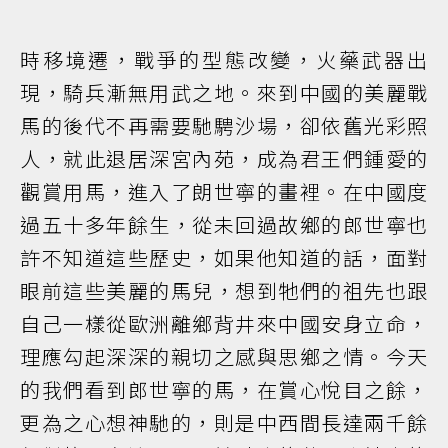
時移境遷，戰爭的型態改變，火藥武器出
現，騎兵漸無用武之地。來到中國的美麗戰
馬的後代不再需要馳騁沙場，卻依舊光彩照
人，就此退居深宮內苑，成為君王們鍾愛的
觀賞用馬，進入了朗世寧的畫裡。在中國度
過五十多年餘生，從未回過故鄉的郎世寧也
許不知道這些歷史，如果他知道的話，面對
眼前這些美麗的馬兒，想到牠們的祖先也跟
自己一樣從歐洲離鄉背井來中國安身立命，
理應勾起深深的親切之感與思鄉之情。今天
的我們看到郎世寧的馬，在賞心悅目之餘，
更為之心想神馳的，則是中西間長達兩千餘