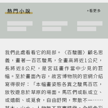
熱門小說
我們此處看看它的局部。〈百駿圖〉顧名思
義，畫著一百匹駿馬，全畫高將近1公尺，
長將近8公尺，是宮廷畫作當中少見的巨
幅。至於畫面內容，故宮博物院的官網介紹
寫得很好：「本幅畫姿態各異之駿馬百匹，
放牧遊息於草原的場面。馬匹們或臥或立、
或嬉戲、或覓食，自由舒閑，聚散不一……
草木、山水、人物無不寫實精緻。全幅色彩