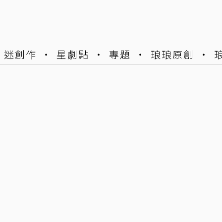
迷創作
星劇點
專題
琅琅原創