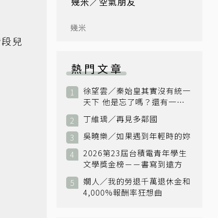
幾米／空氣朋友
幾米
階段兒
熱門文章
徐望雲／秦始皇其實沒有統一
天下 他是忘了嗎？還有一個
小國：衛國
丁維瑀／再見多鄰國
吳曉樂／如果遇到年輕時的妳
2026第23屆台積電青年學生
文學獎金榜－－書寫到遠方
嫺人／我的勞退千萬退休金和
4,000%報酬率狂想曲