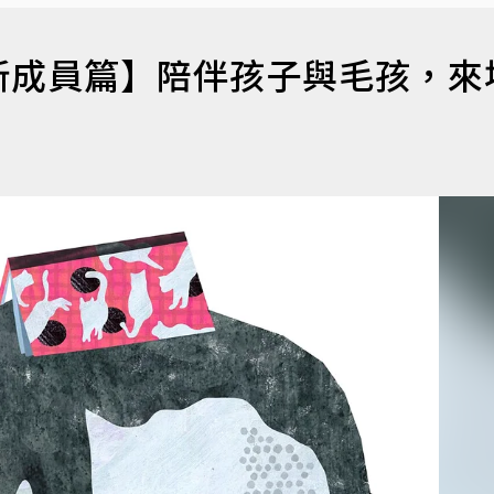
新成員篇】陪伴孩子與毛孩，來
）