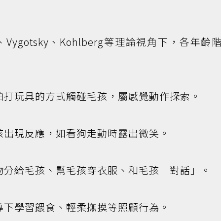
y、Vygotsky、Kohlberg等理論視角下，各年齡
拍打玩具的方式觸碰毛孩，屬感覺動作探索。
孩出現反應，如看狗走動時露出微笑。
物分給毛孩、幫毛孩穿衣服、和毛孩「對話」。
導下學習餵食、輕柔撫摸等照顧行為。