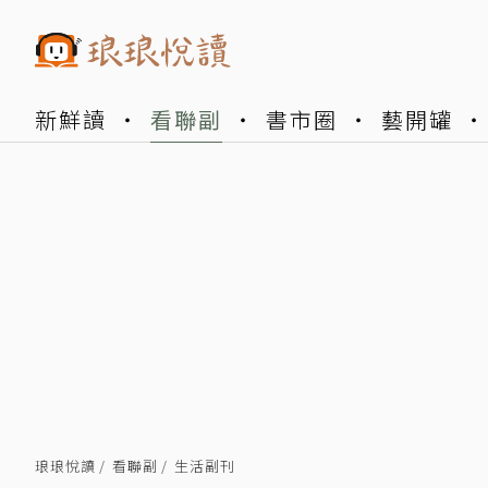
新鮮讀
看聯副
書市圈
藝開罐
琅琅悅讀
看聯副
生活副刊