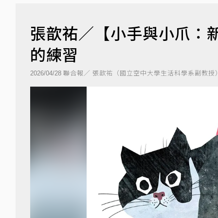
張歆祐／【小手與小爪：
的練習
聯合報／ 張歆祐（國立空中大學生活科學系副教授
2026/04/28