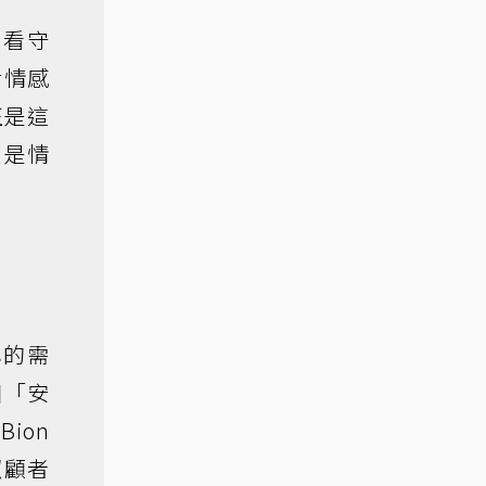
、看守
對情感
正是這
，是情
心的需
個「安
ion
照顧者