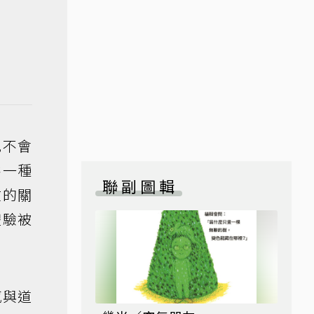
兒不會
供一種
聯副圖輯
在的關
體驗被
感與道