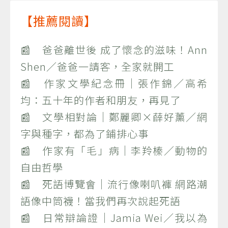
【推薦閱讀】
📰 爸爸離世後 成了懷念的滋味！Ann
Shen／爸爸一請客，全家就開工
📰 作家文學紀念冊｜張作錦／高希
均：五十年的作者和朋友，再見了
📰 文學相對論｜鄭麗卿×薛好薰／網
字與種字，都為了鋪排心事
📰 作家有「毛」病｜李羚榛／動物的
自由哲學
📰 死語博覽會｜流行像喇叭褲 網路潮
語像中筒襪！當我們再次說起死語
📰 日常辯論證｜Jamia Wei／我以為