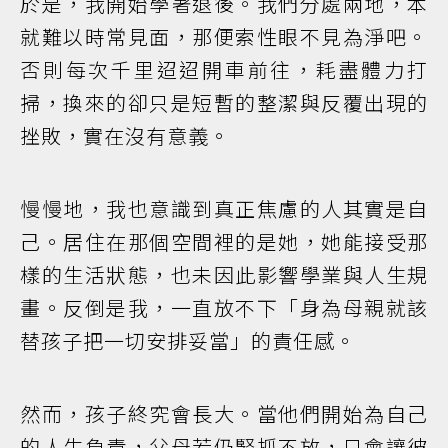
於是，我開始學著退後。我們分處兩地，本
就難以時常見面，那便索性眼不見為淨吧。
否則每次千里迢迢開車前往，耗盡體力打
掃，換來的卻只是短暫的整潔與反覆出現的
挫敗，實在沒有意義。
慢慢地，我也意識到真正焦慮的人其實是自
己。居住在那個空間裡的是她，她能接受那
樣的生活狀態，也未因此影響學業與人生規
畫。反倒是我，一直放不下「身為母親就該
替孩子把一切安排妥當」的責任感。
然而，孩子終究會長大。當他們開始為自己
的人生負責，父母若仍緊抓不放，只會讓彼