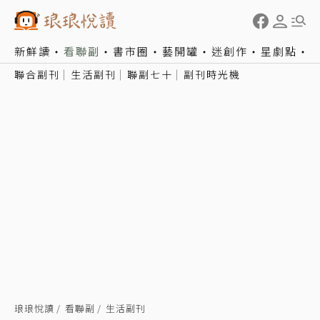
新鮮讀
看聯副
書市圈
藝開罐
迷創作
星劇點
聯合副刊
生活副刊
聯副七十
副刊時光機
琅琅悅讀
看聯副
生活副刊