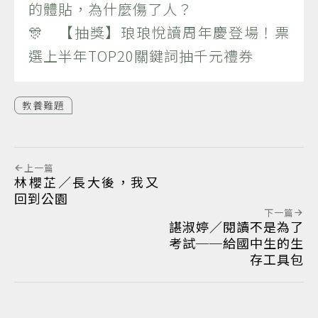
的體貼，為什麼傷了人？
🎊 【抽獎】琅琅悅讀周年慶登場！票
選上半年TOP20關鍵詞抽千元禮券
教養難題
上一篇
林櫻芷／長大後，我又
回到公園
下一篇
諶淑婷／閱讀不是為了
考試──給國中生的生
存工具包