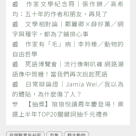
📰 作家文學紀念冊｜張作錦／高希
均：五十年的作者和朋友，再見了
📰 文學相對論｜鄭麗卿×薛好薰／網
字與種字，都為了鋪排心事
📰 作家有「毛」病｜李羚榛／動物的
自由哲學
📰 死語博覽會｜流行像喇叭褲 網路潮
語像中筒襪！當我們再次說起死語
📰 日常辯論證｜Jamia Wei／我以為
的體貼，為什麼傷了人？
🎊 【抽獎】琅琅悅讀周年慶登場！票
選上半年TOP20關鍵詞抽千元禮券
這個職業有祕密
市集
野生動物