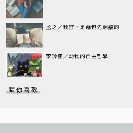
孟之／教官，是麵包先翻牆的
李羚榛／動物的自由哲學
猜你喜歡