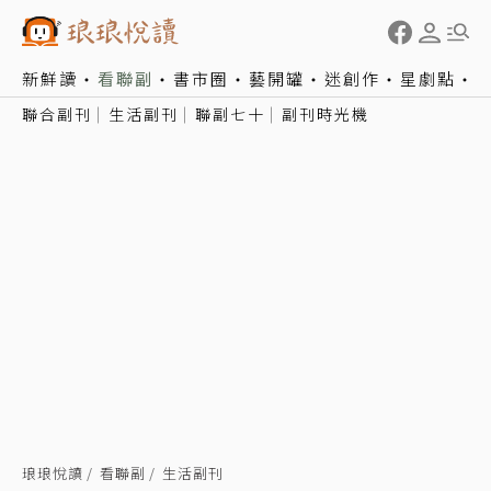
新鮮讀
看聯副
書市圈
藝開罐
迷創作
星劇點
聯合副刊
生活副刊
聯副七十
副刊時光機
琅琅悅讀
看聯副
生活副刊