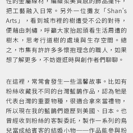
性的金屬線材，編織柔美質感的飾品擺件，
把工藝融入日常。另外一位攤友「Shan's
Arts」，看到城市裡的樹遭受不公的對待，
便藉由刺繡，呼籲大家抬起頭看生活周遭的
樹木，思考行道樹的處境與生存空間。總
之，市集有許許多多懷抱理念的職人，如果
想了解更多，不妨遊逛時與創作者們聊聊。
在這裡，常常會發生一些溫馨故事。比如有
粉絲收藏我不同的台灣藍鵲作品，認為牠是
代表台灣的重要物種，很適合拿來當禮物，
所以現在我的藍鵲們遊歷到美國、日本。也
曾經收到粉絲的客製委託，製作一系列的鳥
兒當成給賓客的結婚小物──作品能參與粉