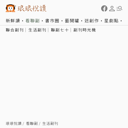
新鮮讀
看聯副
書市圈
藝開罐
迷創作
星劇點
聯合副刊
生活副刊
聯副七十
副刊時光機
琅琅悅讀
看聯副
生活副刊