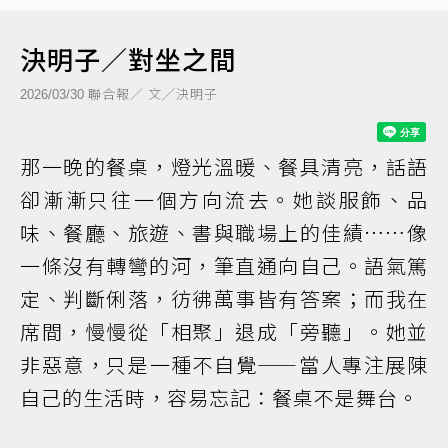
決明子／對坐之間
聯合報／ 文╱決明子
2026/03/30
那一晚的餐桌，燈光溫暖、餐具清亮，話語
卻漸漸只往一個方向流去。她談服飾、品
味、餐廳、旅遊、書與職場上的佳績……像
一條沒有轉彎的河，筆直通向自己。語氣篤
定、判斷俐落，彷彿萬事皆有答案；而我在
席間，慢慢從「相聚」退成「旁聽」。她並
非惡意，只是一種不自覺——當人專注展陳
自己的生活時，容易忘記：餐桌不是舞台。