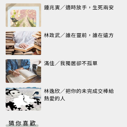
鍾兆寅／適時放手，生死兩安
林政武／誰在靈前，誰在遠方
滿佳／我獨居卻不孤單
林逸欣／把你的未完成交棒給
熱愛的人
猜你喜歡