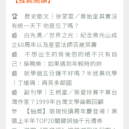
🏆 歷史散文｜徐望雲／秦始皇其實沒
有統一天下 他是忘了嗎？
📰 白先勇／世界之光：紀念佛光山成
立60周年以及星雲法師百歲冥壽
📰 不想出生的背後怨的絕不只有自
己！吳曉樂：如果遇到年輕時的妳
📰 就學個五分鐘不好嗎？半途棄坑學
｜丁維瑀：再見多鄰國
📰 副刊學｜王柄富／張愛玲算不算台
灣作家？1999年台灣文學論戰回顧
🎊 【抽獎】琅琅悅讀周年慶登場！票
選上半年TOP20關鍵詞抽千元禮券