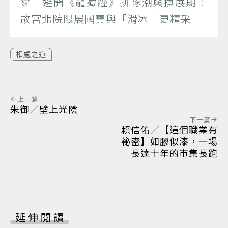
🎊 避開《龍藏經》排隊潮與換展期！
故宮北院限展國寶與「滑冰」更精采
相處之道
上一篇
朱御／壁上光陰
下一篇
賴信佑／【這個職業有
祕密】如膠似漆，一場
長達十年的市集長跑
延伸閱讀