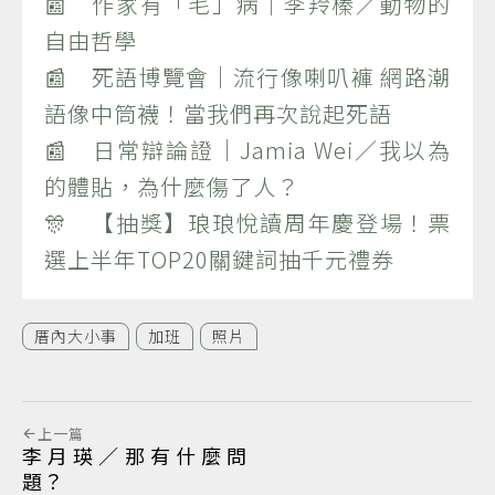
📰 作家有「毛」病｜李羚榛／動物的
自由哲學
📰 死語博覽會｜流行像喇叭褲 網路潮
語像中筒襪！當我們再次說起死語
📰 日常辯論證｜Jamia Wei／我以為
的體貼，為什麼傷了人？
🎊 【抽獎】琅琅悅讀周年慶登場！票
選上半年TOP20關鍵詞抽千元禮券
厝內大小事
加班
照片
上一篇
李月瑛／那有什麼問
題？