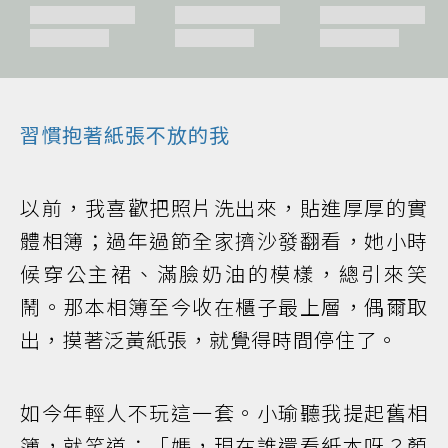
習慣抱著紙張不放的我
以前，我喜歡把照片洗出來，貼進厚厚的實
體相簿；過年過節全家擠沙發翻看，她小時
候穿公主裙、滿臉奶油的模樣，總引來笑
鬧。那本相簿至今收在櫃子最上層，偶爾取
出，摸著泛黃紙張，就覺得時間停住了。
如今年輕人不玩這一套。小瑜聽我提起舊相
簿，就笑道：「媽，現在誰還看紙本呀？顏