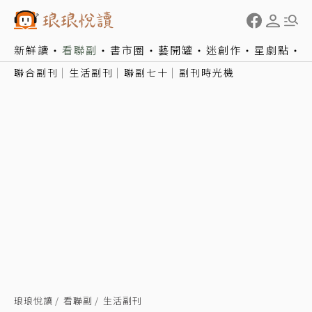
新鮮讀
看聯副
書市圈
藝開罐
迷創作
星劇點
聯合副刊
生活副刊
聯副七十
副刊時光機
琅琅悅讀
看聯副
生活副刊