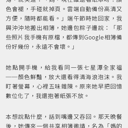
色會褪，手碰就掉頁。雲端自動備份高清又
方便，隨時都能看。」端午節時她回家，我
興沖沖地搬出相簿，她邊包粽子邊說：「那
些照片我手機有原檔，都傳到Google相簿備
份好幾份，永遠不會壞。」
她點開手機，給我看同一張七星潭全家福
──顏色鮮豔，放大還看得清海浪泡沫。我
盯著螢幕，心裡五味雜陳。原來她早把回憶
數位化了，我還抱著紙張不放。
本想說點什麼，話到嘴邊又吞回。那天晚餐
後，她傳來一個共享相簿邀請，名為「媽的