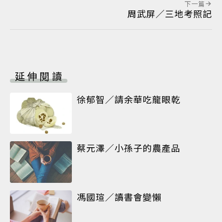
下一篇
周武屏／三地考照記
延伸閱讀
徐郁智／請余華吃龍眼乾
蔡元澤／小孫子的農產品
馮國瑄／讀書會變懶