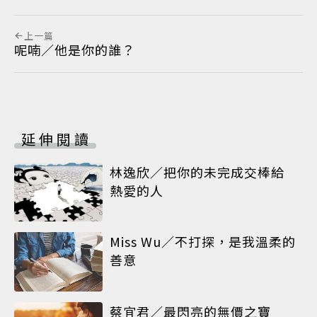
上一篇
呢喃／他是你的誰？
延伸閱讀
林逸欣／把你的未完成交棒給
熱愛的人
Miss Wu／不打探，是我溫柔的
善意
蔡宜君／最閃亮的無價之寶