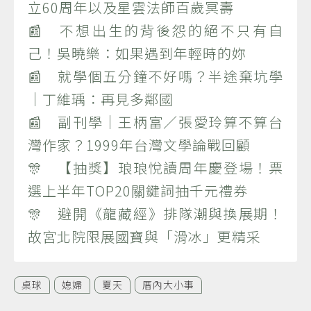
立60周年以及星雲法師百歲冥壽
📰 不想出生的背後怨的絕不只有自
己！吳曉樂：如果遇到年輕時的妳
📰 就學個五分鐘不好嗎？半途棄坑學
｜丁維瑀：再見多鄰國
📰 副刊學｜王柄富／張愛玲算不算台
灣作家？1999年台灣文學論戰回顧
🎊 【抽獎】琅琅悅讀周年慶登場！票
選上半年TOP20關鍵詞抽千元禮券
🎊 避開《龍藏經》排隊潮與換展期！
故宮北院限展國寶與「滑冰」更精采
桌球
媳婦
夏天
厝內大小事