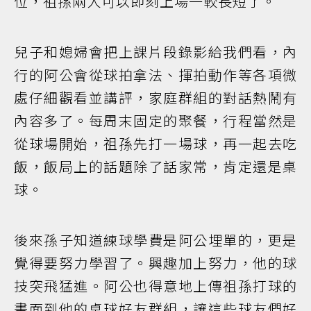
位，祖孫兩人可以即刻上場一較長短了。
兒子和媳婦會把上課片段錄影給我們看，內
行的阿公會從球拍拿法、揮拍動作等各項微
處仔細觀看並講評，家庭群組的對話熱鬧有
內容多了。每周末固定的聚餐，行程當然是
從球場開始，祖孫先打一場球，再一起去吃
飯，飯局上的話題除了話家常，肯定還是桌
球。
後來孫子知道練球學費是阿公埋單的，更是
覺得要努力學習了。興趣加上努力，他的球
技突飛猛進。阿公也得意地上傳祖孫打球的
畫面到他的桌球好友群組，讓這些球友們好