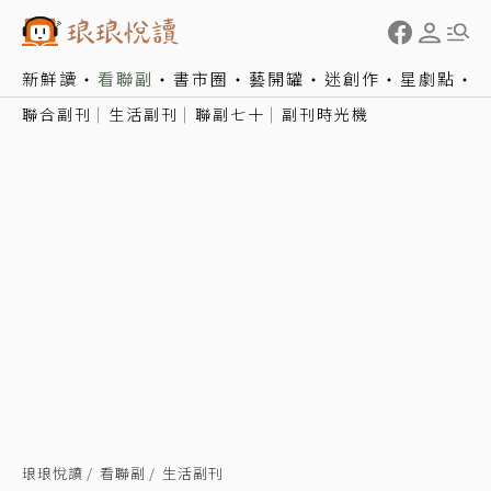
新鮮讀
看聯副
書市圈
藝開罐
迷創作
星劇點
聯合副刊
生活副刊
聯副七十
副刊時光機
琅琅悅讀
看聯副
生活副刊