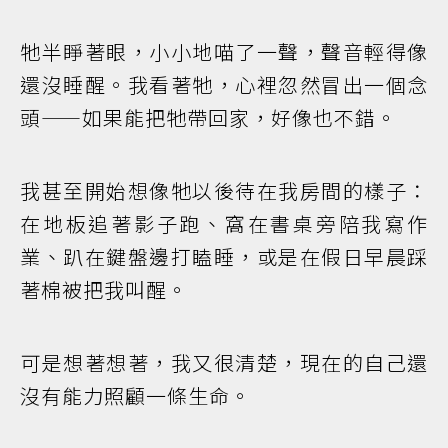
牠半睜著眼，小小地喵了一聲，聲音輕得像
還沒睡醒。我看著牠，心裡忽然冒出一個念
頭——如果能把牠帶回家，好像也不錯。
我甚至開始想像牠以後待在我房間的樣子：
在地板追著影子跑、窩在書桌旁陪我寫作
業、趴在鍵盤邊打瞌睡，或是在假日早晨踩
著棉被把我叫醒。
可是想著想著，我又很清楚，現在的自己還
沒有能力照顧一條生命。