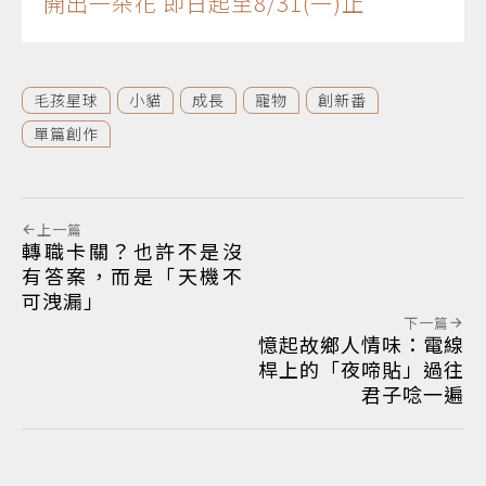
開出一朵花 即日起至8/31(一)止
毛孩星球
小貓
成長
寵物
創新番
單篇創作
上一篇
轉職卡關？也許不是沒
有答案，而是「天機不
可洩漏」
下一篇
憶起故鄉人情味：電線
桿上的「夜啼貼」過往
君子唸一遍