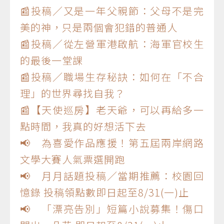
📰投稿／又是一年父親節：父母不是完
美的神，只是兩個會犯錯的普通人
📰投稿／從左營軍港啟航：海軍官校生
的最後一堂課
📰投稿／職場生存秘訣：如何在「不合
理」的世界尋找自我？
📰【天使巡房】老天爺，可以再給多一
點時間，我真的好想活下去
📢 為喜愛作品應援！第五屆兩岸網路
文學大賽人氣票選開跑
📢 月月話題投稿／當期推薦：校園回
憶錄 投稿領點數即日起至8/31(一)止
📢 「漂亮告別」短篇小說募集！傷口