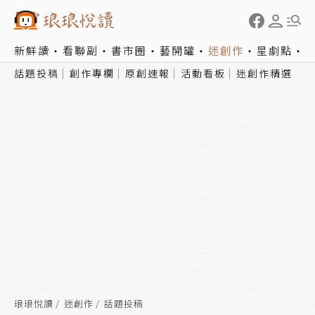
新鮮讀
看聯副
書市圈
藝開罐
迷創作
星劇點
話題投稿
創作專欄
原創速報
活動看板
迷創作精選
琅琅悅讀
迷創作
話題投稿