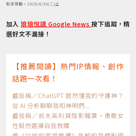
取享獎勵。2026/6/30(二)止
加入
琅琅悅讀 Google News
按下追蹤，精
選好文不漏接！
【推薦閱讀】熱門IP情報、創作
話題一次看！
📰投稿／ChatGPT 居然懂我的守護神？
從 AI 分析聊聊我和神明們...
📰投稿／前夫高利貸陰影籠罩，勇敢女
性毅然選擇自我救贖
📰《欠妳的那場婚禮》年輕的我們對現