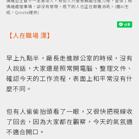
情緒型主管不一定是壞人。有些人只是長期處在壓力裡，習慣了用
情緒處理事情，卻沒有發現，底下的人也正在跟著消耗。(圖AI生
成，Qinote提供)
【人在
職場
漂】
早上九點半，廠長走進辦公室的時候，沒有
人說話，大家還是照常開電腦、整理文件、
確認今天的工作流程，表面上和平常沒有什
麼不同。
但有人偷偷抬頭看了一眼，又很快把視線收
了回去，因為大家都在觀察，今天的氣氛適
不適合開口。