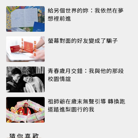
給另個世界的妳：我依然在夢
想裡前進
螢幕對面的好友變成了騙子
青春歲月交錯：我與他的那段
校園情誼
祖師爺在歲末無聲引導 轉換跑
道踏進梨園行的我
猜你喜歡