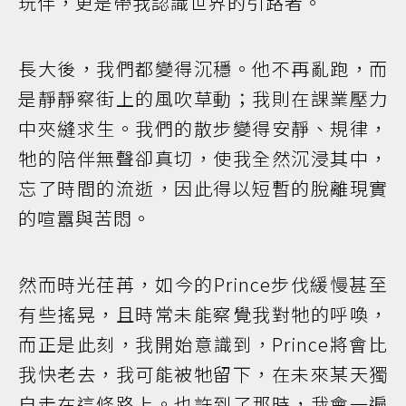
玩伴，更是帶我認識世界的引路者。
長大後，我們都變得沉穩。他不再亂跑，而
是靜靜察街上的風吹草動；我則在課業壓力
中夾縫求生。我們的散步變得安靜、規律，
牠的陪伴無聲卻真切，使我全然沉浸其中，
忘了時間的流逝，因此得以短暫的脫離現實
的喧囂與苦悶。
然而時光荏苒，如今的Prince步伐緩慢甚至
有些搖晃，且時常未能察覺我對牠的呼喚，
而正是此刻，我開始意識到，Prince將會比
我快老去，我可能被牠留下，在未來某天獨
自走在這條路上。也許到了那時，我會一遍