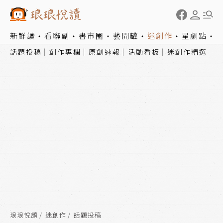
新鮮讀
看聯副
書市圈
藝開罐
迷創作
星劇點
話題投稿
創作專欄
原創速報
活動看板
迷創作精選
琅琅悅讀
迷創作
話題投稿