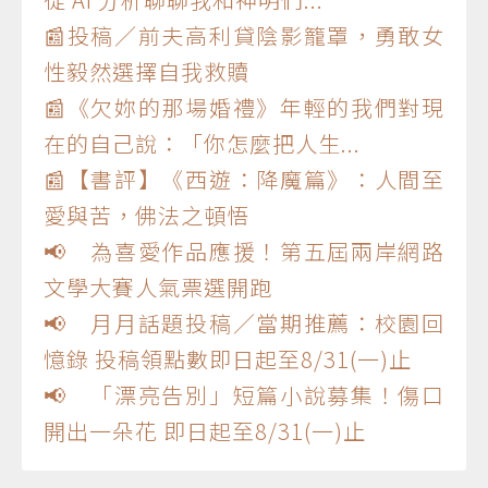
📰投稿／前夫高利貸陰影籠罩，勇敢女
性毅然選擇自我救贖
📰《欠妳的那場婚禮》年輕的我們對現
在的自己說：「你怎麼把人生...
📰【書評】《西遊：降魔篇》：人間至
愛與苦，佛法之頓悟
📢 為喜愛作品應援！第五屆兩岸網路
文學大賽人氣票選開跑
📢 月月話題投稿／當期推薦：校園回
憶錄 投稿領點數即日起至8/31(一)止
📢 「漂亮告別」短篇小說募集！傷口
開出一朵花 即日起至8/31(一)止