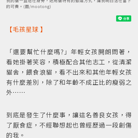
我的貓一直陪在身旁，她用貓特有的傲嬌方式，讓我明白活在當下
的可貴。(圖/mootong)
【
毛孩星球
】
「還要幫忙什麼嗎?」年輕女孩開朗問著，
看她掛著笑容，積極配合其他志工，從清潔
貓舍，餵食浪貓，看不出來和其他年輕女孩
有什麼差別，除了和年齡不成正比的瘦弱之
外⋯⋯
到底是發生了什麼事，讓這名善良女孩，得
了厭食症，不經聯想起也曾經歷過一段創傷
的我。