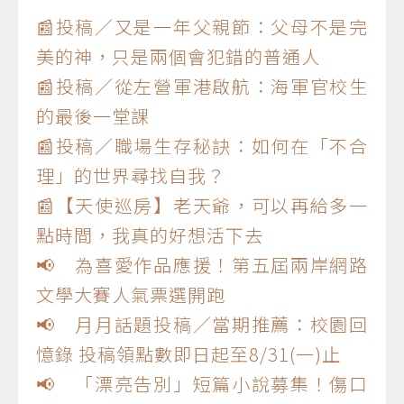
📰投稿／又是一年父親節：父母不是完
美的神，只是兩個會犯錯的普通人
📰投稿／從左營軍港啟航：海軍官校生
的最後一堂課
📰投稿／職場生存秘訣：如何在「不合
理」的世界尋找自我？
📰【天使巡房】老天爺，可以再給多一
點時間，我真的好想活下去
📢 為喜愛作品應援！第五屆兩岸網路
文學大賽人氣票選開跑
📢 月月話題投稿／當期推薦：校園回
憶錄 投稿領點數即日起至8/31(一)止
📢 「漂亮告別」短篇小說募集！傷口