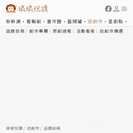
新鮮讀
看聯副
書市圈
藝開罐
迷創作
星劇點
話題投稿
創作專欄
原創速報
活動看板
迷創作精選
琅琅悅讀
迷創作
話題投稿