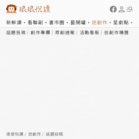
新鮮讀
看聯副
書市圈
藝開罐
迷創作
星劇點
話題投稿
創作專欄
原創速報
活動看板
迷創作精選
琅琅悅讀
迷創作
話題投稿