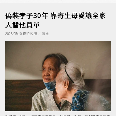
偽裝孝子30年 靠寄生母愛讓全家
人替他買單
琅琅悅讀／ 瀲瀲
2026/05/10