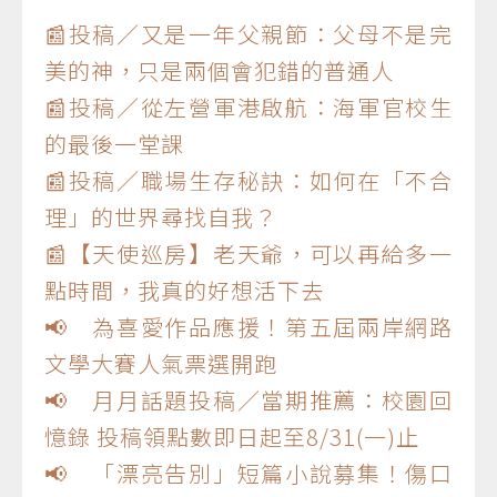
📰投稿／又是一年父親節：父母不是完
美的神，只是兩個會犯錯的普通人
📰投稿／從左營軍港啟航：海軍官校生
的最後一堂課
📰投稿／職場生存秘訣：如何在「不合
理」的世界尋找自我？
📰【天使巡房】老天爺，可以再給多一
點時間，我真的好想活下去
📢 為喜愛作品應援！第五屆兩岸網路
文學大賽人氣票選開跑
📢 月月話題投稿／當期推薦：校園回
憶錄 投稿領點數即日起至8/31(一)止
📢 「漂亮告別」短篇小說募集！傷口