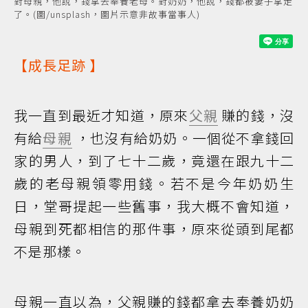
對母親，他說，錢拿去奉養老母。對奶奶，他說，錢都被妻子拿走
了。(圖/unsplash，圖片示意非故事當事人)
【
成長足跡
】
我一直到最近才知道，原來
父親
賺的錢，沒
有給
母親
，也沒有給奶奶。一個從不拿錢回
家的男人，到了七十二歲，竟還在跟九十二
歲的老母親領零用錢。若不是今年奶奶生
日，堂哥提起一些舊事，我大概不會知道，
母親到死都相信的那件事，原來從頭到尾都
不是那樣。
母親一直以為，父親賺的錢都拿去奉養奶奶