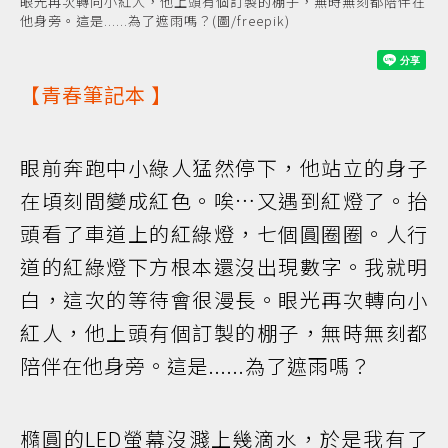
眼光再次轉向小紅人，他上頭有個訂製的棚子，無時無刻都陪伴在
他身旁。這是......為了遮雨嗎？(圖/freepik)
【
青春筆記本
】
眼前奔跑中小綠人猛然停下，他站立的身子
在頃刻間變成紅色。唉…又遇到紅燈了。抬
頭看了車道上的紅綠燈，七個圓圈圈。人行
道的紅綠燈下方根本還沒出現數字。我就明
白，這次的等待會很漫長。眼光再次轉向小
紅人，他上頭有個訂製的棚子，無時無刻都
陪伴在他身旁。這是......為了遮雨嗎？
橢圓的LED螢幕沒濺上幾滴水，於是我有了