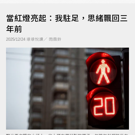
當紅燈亮起：我駐足，思緒飄回三
年前
琅琅悅讀／ 雨霖鈴
2025/12/24