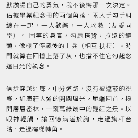
默讚揚自己的勇氣，我不後悔那一次決定。
佔據畢業紀念冊的兩個角落，兩人手勾手糾
纏在一起，一人歡樂，一人求救（友愛同
學）。 同等的身高，勾肩搭背，拉遠的鏡
頭，像極了停戰後的士兵（相互.扶持）。時
間就算在回憶上落了灰，也擋不住它勾起悠
遠目光的執念。
信步穿越迴廊，中分道路，沒有被遮蔽的視
野，如康莊大道的開闊風光。尾端回首，撥
開層層密林，一窺萬綠叢中的豔紅之景。以
眼神輕觸，讓回憶滿溢於胸，走過旗杆台
階，走過樓梯轉角。