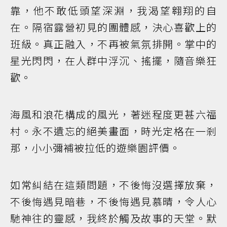
靠，他不敢低頭望深淵，我渴望翱翔的自
在。隔宿露營初見的團體感，決心喜歡上的
班級。真正融入，不再被氣氛排開。掌中的
星光閃閃，在人群中浮沉、搖擺，隨音樂狂
歡。
海風和浪花構成的風光，著迷程度更甚六福
村。永不遺忘的絕美畫面，時光定格在一剎
那，小小彌補被拉低的遊樂園評價。
如常糾結在這類問題，不後悔沒選擇放棄，
不後悔遇見暗巷，不後悔遇見慕晴，令人心
馳神往的靈感，我終於觸及故事的天堂。默