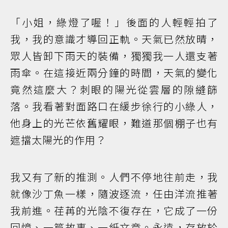
「小姐，綠燈了喔！」後面的人輕輕拍了
我，我的意識才導回正軌。天氣已然放晴，
眾人皆卸下雨天的裝備，獨獨我一人還支著
雨傘。在這接近兩分鐘的時間，天氣的變化
竟然這麼大？刺眼的陽光從雲層的隙縫篩
落。我看著對面路口在緩步徐行的小綠人，
他身上的光芒依舊耀眼，難道那個棚子也有
遮擋太陽光的作用？
我又有了新的推測。人們不停地往前走，我
就像沙丁魚一樣，隨波逐流，任由洋流推著
我前進。荏苒的光陰不復存在，它成了一份
回憶、一篇故事、一紙文章。永遠，存放於