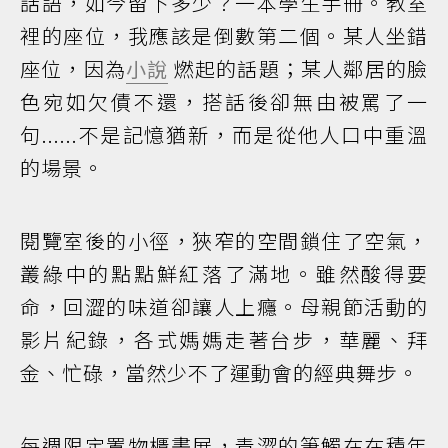
話語，如今留下多少？一本學生手冊。教室
裡的座位，我應該是倒數第二個。某人坐錯
座位，因為
小說
燃起的話題；某人鄰居的臉
色宛如欠債不還，搭話後卻無由被罵了一
句......不是記憶猶新，而是從他人口中重溫
的場景。
閱覽室後的小徑，狹窄的空間鎖住了空氣，
叢綠中的點點鮮紅落了滿地。雖然酸得要
命，回澀的味道卻讓人上癮。母親節活動的
影片紀錄，各式媽媽走著台步，華麗、拜
金、忙碌，當然少不了運動會的經典舞步。
每週限定置物櫃畫展，青澀的筆觸在在積年