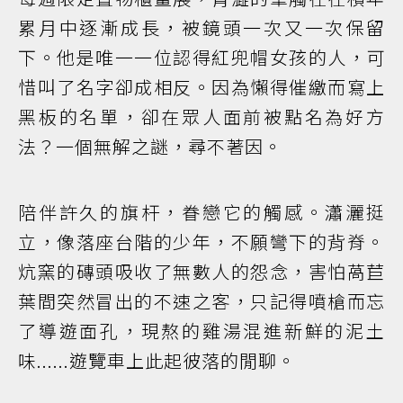
累月中逐漸成長，被鏡頭一次又一次保留
下。他是唯一一位認得紅兜帽女孩的人，可
惜叫了名字卻成相反。因為懶得催繳而寫上
黑板的名單，卻在眾人面前被點名為好方
法？一個無解之謎，尋不著因。
陪伴許久的旗杆，眷戀它的觸感。瀟灑挺
立，像落座台階的少年，不願彎下的背脊。
炕窯的磚頭吸收了無數人的怨念，害怕萵苣
葉間突然冒出的不速之客，只記得噴槍而忘
了導遊面孔，現熬的雞湯混進新鮮的泥土
味......遊覽車上此起彼落的閒聊。