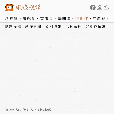
新鮮讀
看聯副
書市圈
藝開罐
迷創作
星劇點
話題投稿
創作專欄
原創速報
活動看板
迷創作精選
琅琅悅讀
迷創作
創作投稿