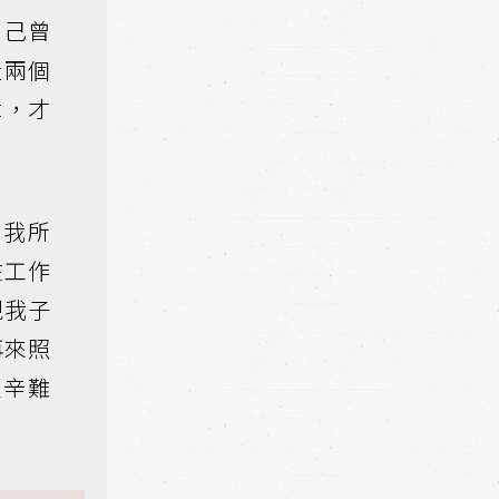
自己曾
產兩個
章，才
如我所
在工作
現我子
再來照
艱辛難