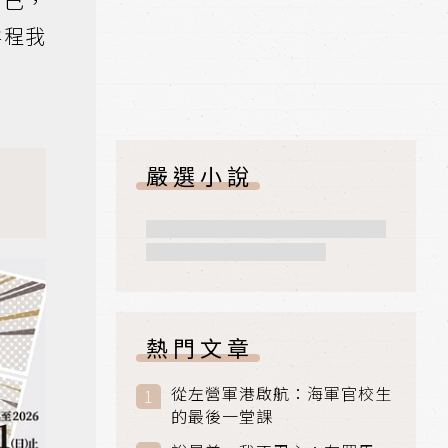
自己，
孕程我
嚴選小說
熱門文章
從左營軍港啟航：海軍官校生
的最後一堂課