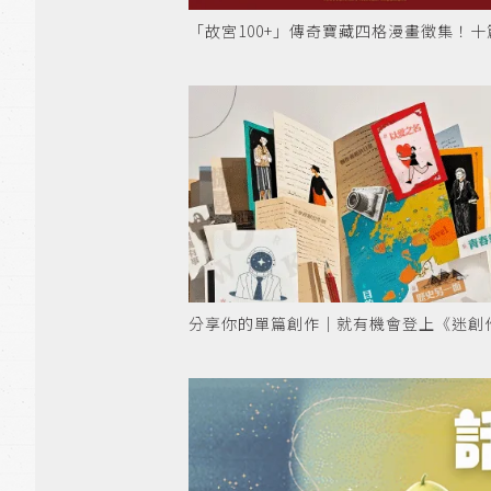
「故宮100+」傳奇寶藏四格漫畫徵集！十篇小
分享你的單篇創作｜就有機會登上《迷創