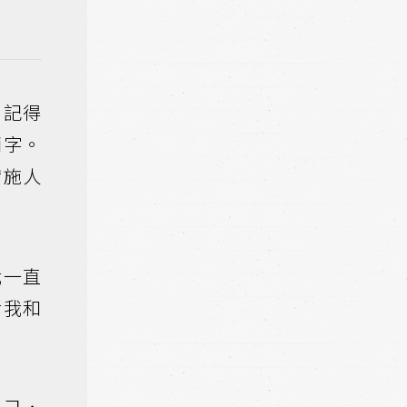
只記得
兩字。
實施人
我一直
對我和