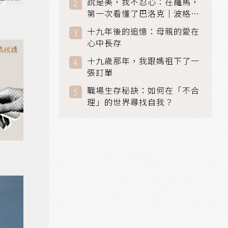
說是美，我不忍心：在羅馬，
第一次看懂了巴洛克｜波格賽
美術館 (Galleria Borghese)
十九年後的追憶：母親的愛在
｜義大利 羅馬
心中長存
十九歲那年，我跟媽祖下了一
張訂單
職場生存秘訣：如何在「不合
理」的世界尋找自我？