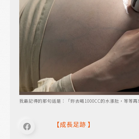
我最記得的那句話是：「妳去喝1000CC的水漲肚，等等再來
【
成長足跡
】