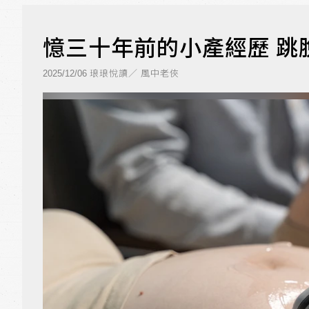
憶三十年前的小產經歷 跳
琅琅悅讀／ 風中老俠
2025/12/06