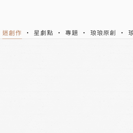
迷創作
星劇點
專題
琅琅原創