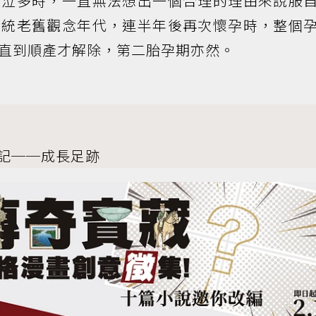
哭泣多時，一直無法想出一個合理的理由來說服
傳統老舊觀念年代，連半年後再次懷孕時，整個
直到順產才解除，第二胎孕期亦然。
記──成長足跡