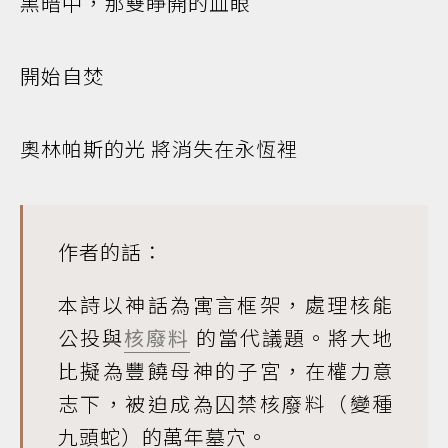
黑暗中，那雙睜開的血眼
開始自焚
奧林帕斯的光 將消失在永恆裡
作者的話：
本詩以神話為寓言框架，處理核能
公投與
核廢料
的當代議題。將大地
比擬為豐饒母神的子宮，在權力意
志下，被迫成為囚禁核廢料（變種
九頭蛇）的萬年墓穴。