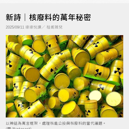
新詩｜核廢料的萬年秘密
琅琅悅讀／ 桂妮薇兒
2025/09/11
以神話為寓言框架，處理核能公投與核廢料的當代議題。
(圖/Pinterest)