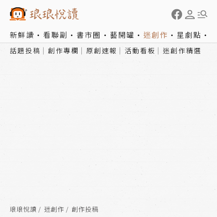
新鮮讀
看聯副
書市圈
藝開罐
迷創作
星劇點
話題投稿
創作專欄
原創速報
活動看板
迷創作精選
琅琅悅讀
迷創作
創作投稿