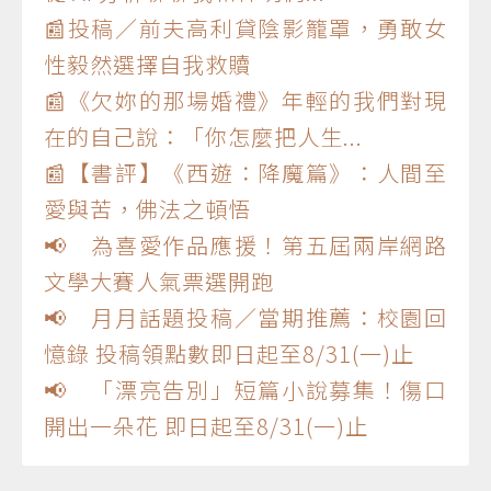
📰投稿／前夫高利貸陰影籠罩，勇敢女
性毅然選擇自我救贖
📰《欠妳的那場婚禮》年輕的我們對現
在的自己說：「你怎麼把人生...
📰【書評】《西遊：降魔篇》：人間至
愛與苦，佛法之頓悟
📢 為喜愛作品應援！第五屆兩岸網路
文學大賽人氣票選開跑
📢 月月話題投稿／當期推薦：校園回
憶錄 投稿領點數即日起至8/31(一)止
📢 「漂亮告別」短篇小說募集！傷口
開出一朵花 即日起至8/31(一)止