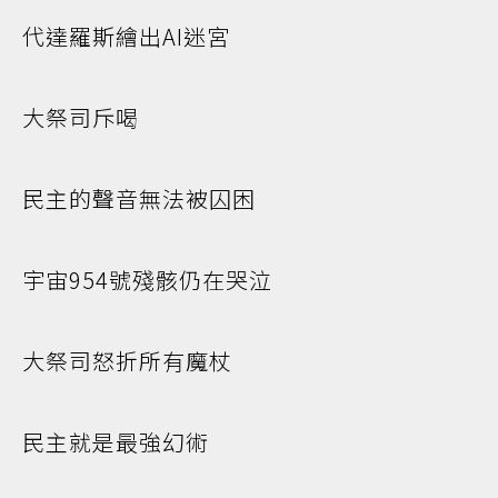
代達羅斯繪出AI迷宮
大祭司斥喝
民主的聲音無法被囚困
宇宙954號殘骸仍在哭泣
大祭司怒折所有魔杖
民主就是最強幻術