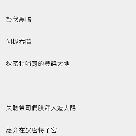
蟄伏黑暗
伺機吞噬
狄密特哺育的豐饒大地
失聰祭司們膜拜人造太陽
應允在狄密特子宮