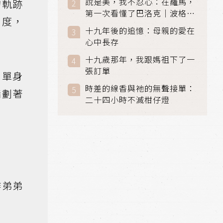
說是美，我不忍心：在羅馬，
的軌跡
第一次看懂了巴洛克｜波格賽
刻度，
美術館 (Galleria Borghese)
十九年後的追憶：母親的愛在
｜義大利 羅馬
心中長存
十九歲那年，我跟媽祖下了一
張訂單
，單身
時差的線香與祂的無聲接單：
指劃著
二十四小時不滅柑仔燈
作弟弟