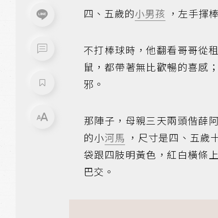
四、五歲的
小男孩
，左手揮棒
不打棒球時，他翻看哥哥從
鼠，都帶著無比歡暢的喜感
邪。
那陣子，母親三天兩頭偕薛
的小
河馬
，尺寸是四、五歲
袋跟四肢明黃色，紅白橫條
巴交。