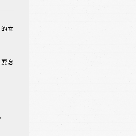
雯的女
也要念
。