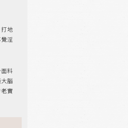
、打地
都覺淫
滑面料
碩大腦
的老實