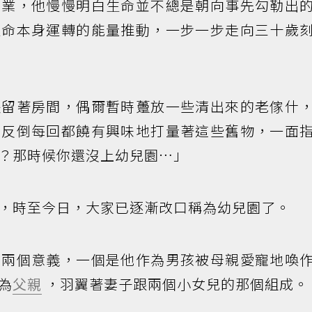
畢業，他慢慢明白生命並不總是朝向事先勾勒出
生命本身運轉的能量推動，一步一步走向三十歲
長留著房間，偶爾暫時躉放一些清出來的老傢什
，反倒每回都饒有興味地打量著這些舊物，一面
？那時候你還沒上幼兒園…」
，時至今日，大家已逐漸改口稱為幼兒園了。
有兩個意義，一個是他作為男孩被母親愛寵地喚
為
父親
，羽翼著妻子跟兩個小女兒的那個組成。