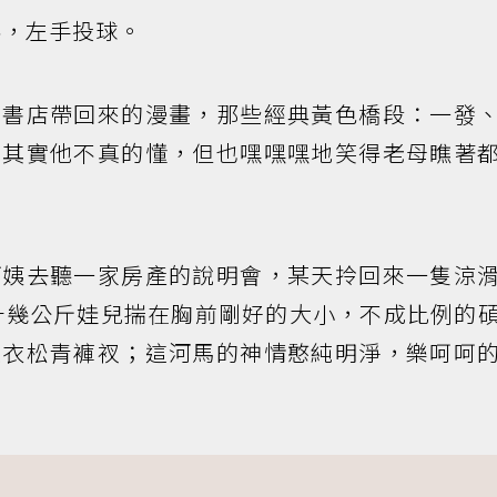
，左手投球。
租書店帶回來的漫畫，那些經典黃色橋段：一發
；其實他不真的懂，但也嘿嘿嘿地笑得老母瞧著
阿姨去聽一家房產的說明會，某天拎回來一隻涼
十幾公斤娃兒揣在胸前剛好的大小，不成比例的
上衣松青褲衩；這河馬的神情憨純明淨，樂呵呵