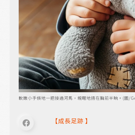
軟嫩小手倏地一把接過河馬，親暱地捂在胸前半晌。(圖/Gemi
【
成長足跡
】