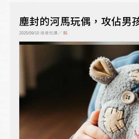
塵封的河馬玩偶，攻佔男
琅琅悅讀／
麟
2025/09/10