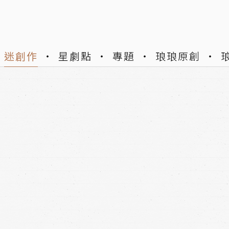
迷創作
星劇點
專題
琅琅原創