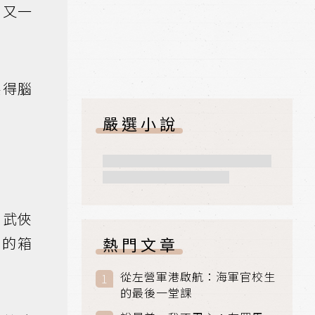
，又一
擦得腦
嚴選小說
，武俠
擠的箱
熱門文章
從左營軍港啟航：海軍官校生
的最後一堂課