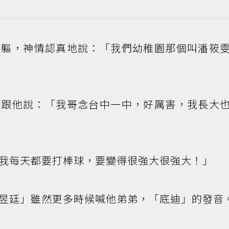
身軀，神情認真地說：「我們幼稚園那個叫潘筱
偷跟他說：「我哥念台中一中，好厲害，我長大
我每天都要打棒球，要變得很強大很強大！」
昱廷」雖然更多時候喊他弟弟，「底迪」的發音