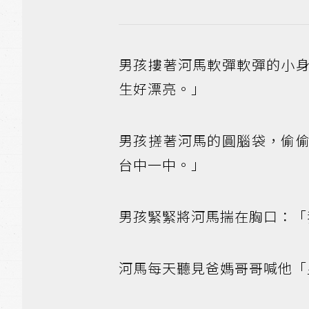
男孩摟著河馬軟彈軟彈的小
生好漂亮。」
男孩搓著河馬的圓腦袋，偷
台中一中。」
男孩緊緊將河馬揣在胸口：「
河馬每天聽見爸媽哥哥喊他「