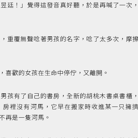
「昱廷！」覺得這發音真好聽，於是再喊了一次
候，重覆無聲唸著男孩的名字，唸了太多次，摩
，喜歡的女孩在生命中停佇，又離開。
，男孩有了自己的書房，全新的胡桃木書桌書櫃
，房裡沒有河馬，它早在搬家時收進某一只擁
不再是一隻河馬。