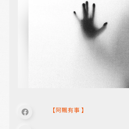
【
阿飄有事
】