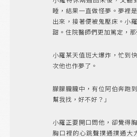
睡，結果一直做怪夢。夢裡
出來，接著便被鬼壓床。小
甜。住院醫師們更加篤定，那
小羅某天值班大爆炸，忙到
次他也作夢了。
朦朦朧朧中，有位阿伯奔跑
幫我找，好不好？」
小羅正要開口問他，卻覺得
胸口裡的心跳聲撲通撲通大