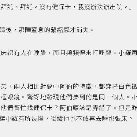
拜託、拜託。沒有健保卡，我沒辦法辦出院。」
睛後，那陣窒息的緊縮感才消失。
三床都有人在睡覺，而且頻頻傳來打呼聲。小羅
學弟，兩人相比對夢中阿伯的特徵，都穿著白色
圓框眼鏡。驚訝地發現他們夢到的是同一個人。
要他們幫忙找健保卡？阿伯應該是弄錯了。但是
讓小羅有所畏懼，後續他也不敢再去睡那張床。