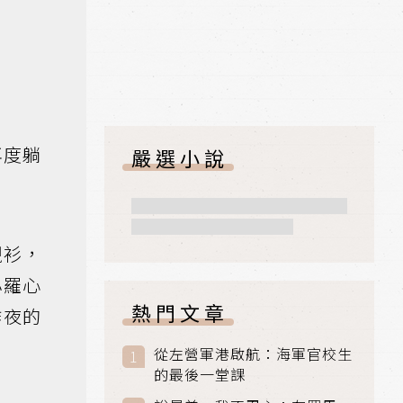
再度躺
嚴選小說
襯衫，
小羅心
熱門文章
昨夜的
從左營軍港啟航：海軍官校生
的最後一堂課