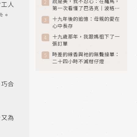
說是美，我不忍心：在羅馬，
當工人
第一次看懂了巴洛克｜波格賽
卡。
美術館 (Galleria Borghese)
十九年後的追憶：母親的愛在
｜義大利 羅馬
心中長存
十九歲那年，我跟媽祖下了一
張訂單
時差的線香與祂的無聲接單：
二十四小時不滅柑仔燈
。巧合
卡又為