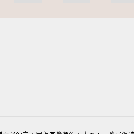
到奇怪傳言，因為有學弟值班太累，去躺那張