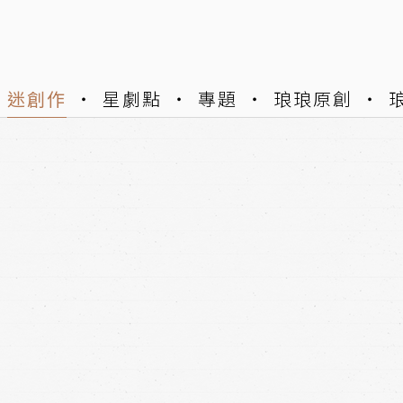
迷創作
星劇點
專題
琅琅原創