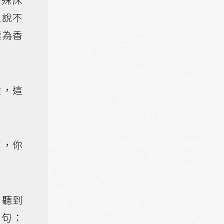
又說不
極為香
睡，這
了，你
只聽到
一句：