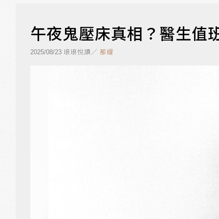
午夜鬼壓床真相？醫生值
琅琅悅讀／
那緹
2025/08/23