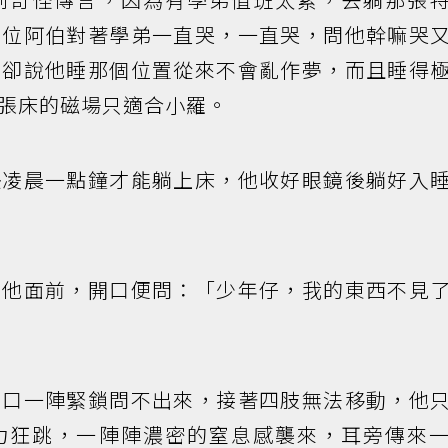
是位阿伯對著學弟一直哭，一直哭，問他幹嘛哭
羅卻說他睡那個位置從來不會亂作夢，而且睡得
張床的磁場只適合小羅。
快凌晨一點鐘才能躺上床，他收好眼鏡後躺好入
到他面前，開口便問：「少年仔，我的東西不見
胸口一陣緊鎖問不出來，接著四肢無法移動，他
力狂跳，一陣陣濃密的窒息感襲來，耳旁傳來