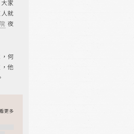
。大家
這人就
院
夜
求，何
重，他
。