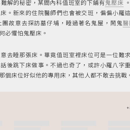
年難解的秘密，某間內科值班室的下鋪有
鬼壓床
張床。新來的住院醫師們也會被交班，偏偏小羅
社團故意去探訪墓仔埔，睡過著名鬼屋，鬧鬼
醫
何必懼怕鬼壓床。
故意去睡那張床。畢竟值班室裡床位可是一位難
電話後跳下床做事。不過也奇了，或許小羅八字
那個床位好似他的專用床，其他人都不敢去挑戰