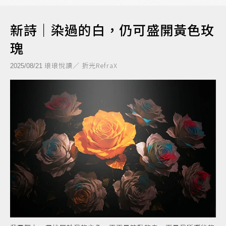
新詩｜染過的白，仍可盛開黃色玫
瑰
琅琅悅讀／ 折光RefraX
2025/08/21