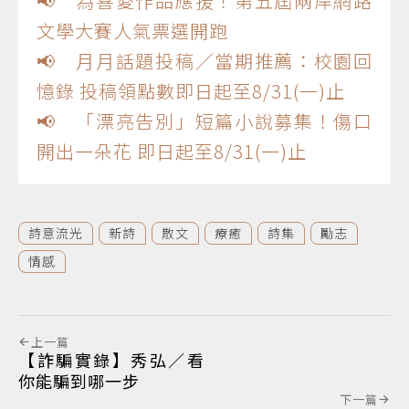
📢 為喜愛作品應援！第五屆兩岸網路
文學大賽人氣票選開跑
📢 月月話題投稿／當期推薦：校園回
憶錄 投稿領點數即日起至8/31(一)止
📢 「漂亮告別」短篇小說募集！傷口
開出一朵花 即日起至8/31(一)止
詩意流光
新詩
散文
療癒
詩集
勵志
情感
上一篇
【詐騙實錄】秀弘／看
你能騙到哪一步
下一篇