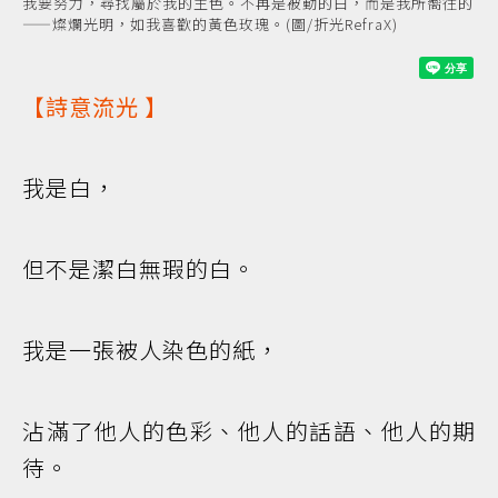
我要努力，尋找屬於我的主色。不再是被動的白，而是我所嚮往的
——燦爛光明，如我喜歡的黃色玫瑰。(圖/折光RefraX)
【
詩意流光
】
我是白，
但不是潔白無瑕的白。
我是一張被人染色的紙，
沾滿了他人的色彩、他人的話語、他人的期
待。