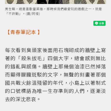
男生嘛，總是喜歡當英雄，那時候我們最愛玩的遊戲之一，就是
「不許動」。(圖/阿慢)
【
青春筆記本
】
每次看到臭頭家後面用石塊砌成的牆壁上寫
著的「殺朱拔毛」四個大字，總會感到無比
的錯亂與感傷。牆壁上那幾個油漆已然掉落
而顯得朦朧斑駁的文字，無聲的刻畫著那個
國共戰火餘溫殘留的年代，小島上以著制式
的口號標語為唯一生存準則的人們，逐漸淡
去的深沈悲哀。