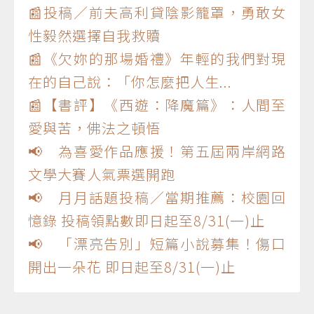
📰投稿／前夫高利貸陰影籠罩，勇敢女
性毅然選擇自我救贖
📰《欠妳的那場婚禮》年輕的我們對現
在的自己說：「你怎麼把人生...
📰【書評】《西遊：降魔篇》：人間至
愛與苦，佛法之頓悟
📢 為喜愛作品應援！第五屆兩岸網路
文學大賽人氣票選開跑
📢 月月話題投稿／當期推薦：校園回
憶錄 投稿領點數即日起至8/31(一)止
📢 「漂亮告別」短篇小說募集！傷口
開出一朵花 即日起至8/31(一)止