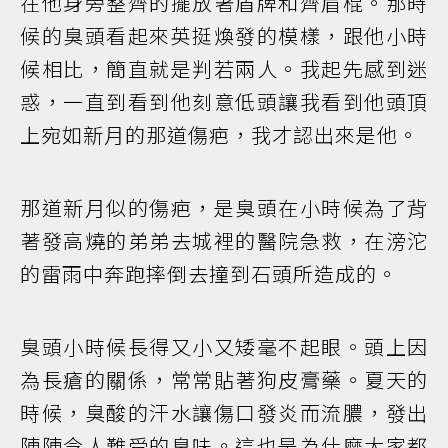
在他身旁整齊的擺放著盾牌和齊眉棍。那時
候的臭頭看起來英挺煥發的模樣，跟他小時
候相比，簡直就是判若兩人。我起先感到迷
惑，一直到看到他刻意低頭讓我看到他頭頂
上宛如新月的那道傷疤，我才認出來是他。
那道新月似的傷疤，是臭頭在小時候為了背
著發高燒的弟弟去城裡的醫院急救，在滂沱
的雷雨中奔跑摔倒去撞到石頭所造成的。
臭頭小時候長得又小又矮毫不起眼。頭上因
為長瘡的關係，常常貼著狗皮膏藥。夏天的
時候，臭酸的汗水讓傷口發炎而流膿，發出
陣陣令人難受的臭味。這也是為什麼大家都