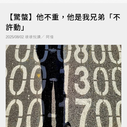
【驚螫】他不重，他是我兄弟「不
許動」
琅琅悅讀／ 阿慢
2025/08/02