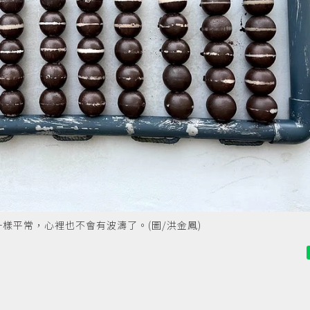
樣平常，心裡也不會有波濤了。(圖/洪金鳳)