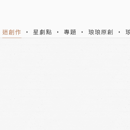
迷創作
星劇點
專題
琅琅原創