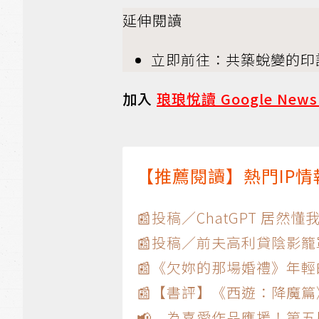
延伸閱讀
立即前往：共築蛻變的印
加入
琅琅悅讀 Google New
【推薦閱讀】熱門IP
📰投稿／ChatGPT 居然懂
📰投稿／前夫高利貸陰影
📰《欠妳的那場婚禮》年輕
📰【書評】《西遊：降魔
📢 為喜愛作品應援！第