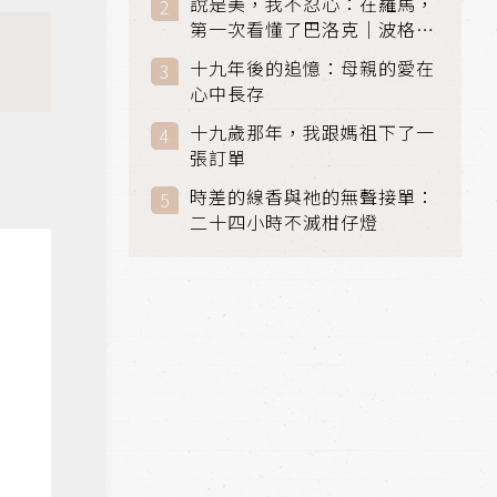
說是美，我不忍心：在羅馬，
第一次看懂了巴洛克｜波格賽
美術館 (Galleria Borghese)
十九年後的追憶：母親的愛在
｜義大利 羅馬
心中長存
十九歲那年，我跟媽祖下了一
張訂單
時差的線香與祂的無聲接單：
二十四小時不滅柑仔燈