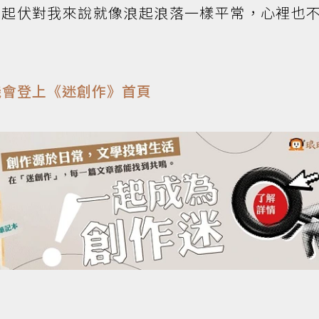
市起伏對我來說就像浪起浪落一樣平常，心裡也
機會登上《迷創作》首頁