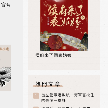
不會有
侯府來了個表姑娘
熱門文章
從左營軍港啟航：海軍官校生
的最後一堂課