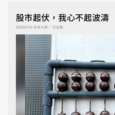
股市起伏，我心不起波濤
琅琅悅讀／ 洪金鳳
2025/07/14