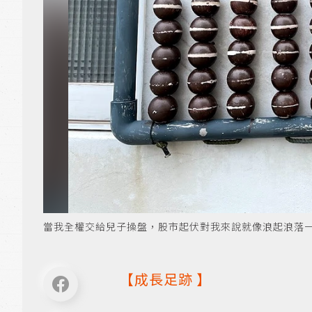
當我全權交給兒子操盤，股市起伏對我來說就像浪起浪落一
【
成長足跡
】