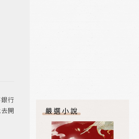
存銀行
嚴選小說
我去開