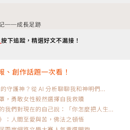
記──成長足跡
s
按下追蹤，精選好文不漏接！
情報、創作話題一次看！
我的守護神？從 AI 分析聊聊我和神明們...
籠罩，勇敢女性毅然選擇自我救贖
的我們對現在的自己說：「你怎麼把人生...
篇》：人間至愛與苦，佛法之頓悟
五屆兩岸網路文學大賽人氣票選開跑