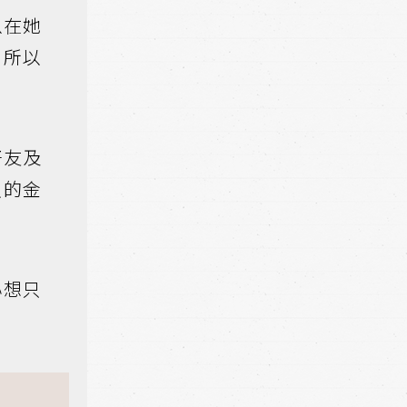
以在她
，所以
好友及
入的金
心想只