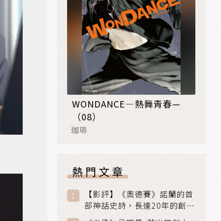
WONDANCE—熱舞青春—
（08）
珈琲
熱門文章
【影評】《奧德賽》諾蘭的首
部神話史詩，長達20年的創傷
與贖罪之旅