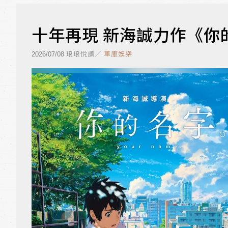
十年再現 新海誠力作《你
琅琅悅讀／
車庫娛樂
2026/07/08