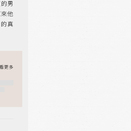
京的男
原來他
外的真