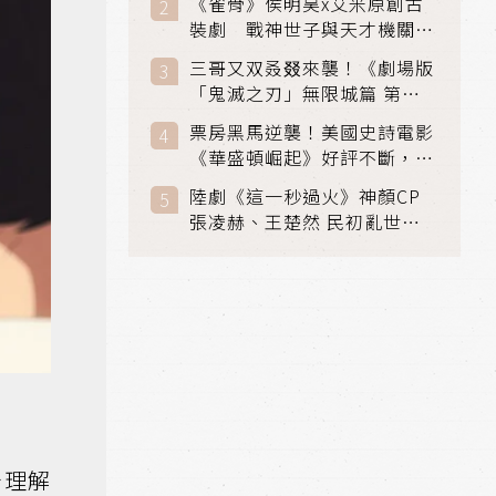
《雀骨》侯明昊x艾米原創古
裝劇 戰神世子與天才機關師
聯手攻克身世之謎
三哥又双叒叕來襲！《劇場版
「鬼滅之刃」無限城篇 第一
章》 七月首登串流平台
票房黑馬逆襲！美國史詩電影
《華盛頓崛起》好評不斷，輾
壓《玩具總動員5》、《超少
陸劇《這一秒過火》神顏CP
女》
張凌赫、王楚然 民初亂世、
家仇國難也要大談禁忌叔嫂戀
分理解