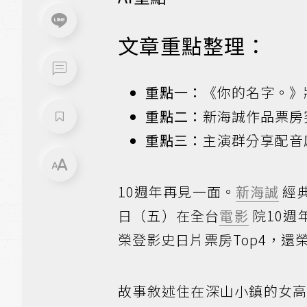
文章重點整理：
重點一：
《你的名字。》
重點二：
新海誠作品票房
重點三：
主演群分享配音
10週年再見一面。
新海誠
經典
日（五）在全台
電影
院10週
榮登影史日片票房Top4，還
故事敘述住在深山小鎮的女高