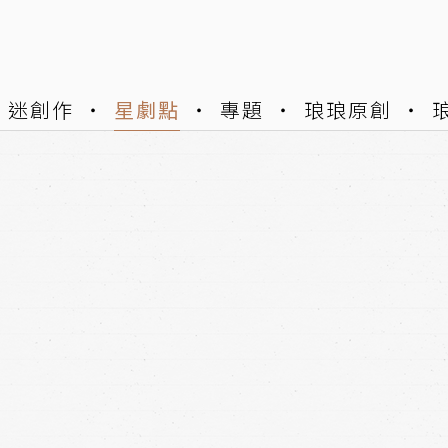
迷創作
星劇點
專題
琅琅原創