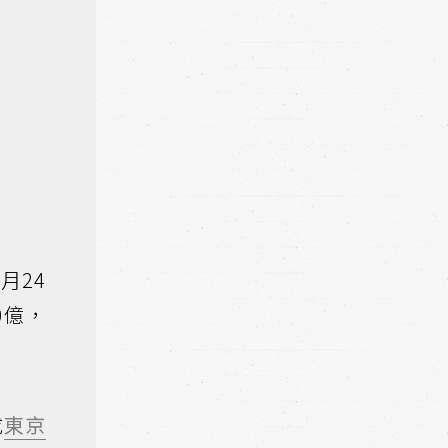
月24
0億，
成
東京