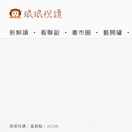
新鮮讀
看聯副
書市圈
藝開罐
琅琅悅讀
星劇點
ACGN