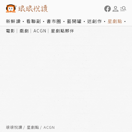
新鮮讀
看聯副
書市圈
藝開罐
迷創作
星劇點
電影
戲劇
ACGN
星劇點夥伴
琅琅悅讀
星劇點
ACGN