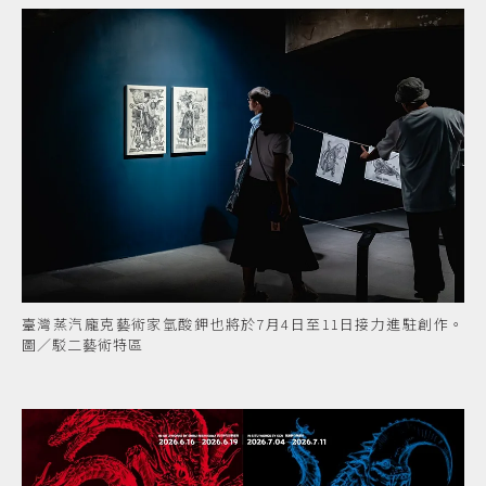
臺灣蒸汽龐克藝術家氫酸鉀也將於7月4日至11日接力進駐創作。
圖／駁二藝術特區