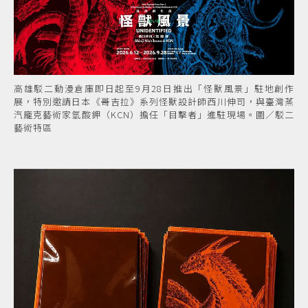
高雄駁二動漫倉庫即日起至9月28日推出「怪獸風景」駐地創作
展，特別邀請日本《哥吉拉》系列怪獸設計師西川伸司，與臺灣蒸
汽龐克藝術家氫酸鉀（KCN）擔任「目擊者」進駐現場。圖／駁二
藝術特區