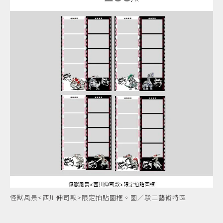
怪獸風景<西川伸司款>限定拍貼圖框。圖／駁二藝術特區