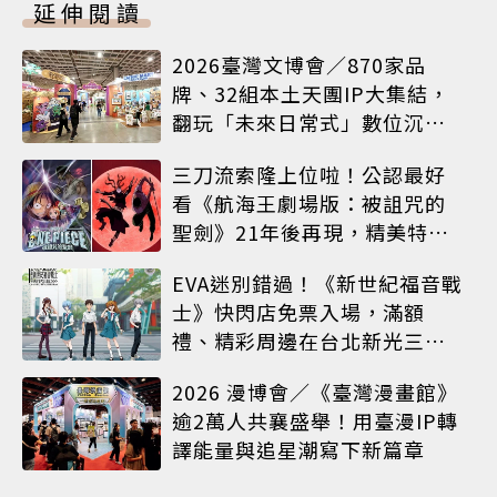
延伸閱讀
2026臺灣文博會／870家品
牌、32組本土天團IP大集結，
翻玩「未來日常式」數位沉浸
體驗
三刀流索隆上位啦！公認最好
看《航海王劇場版：被詛咒的
聖劍》21年後再現，精美特典
海報必收藏
EVA迷別錯過！《新世紀福音戰
士》快閃店免票入場，滿額
禮、精彩周邊在台北新光三越
A8限時登場
2026 漫博會／《臺灣漫畫館》
逾2萬人共襄盛舉！用臺漫IP轉
譯能量與追星潮寫下新篇章