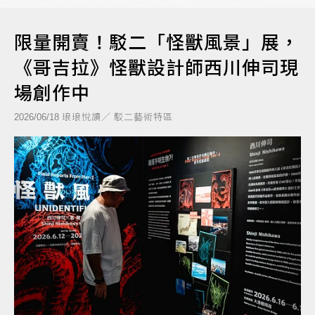
限量開賣！駁二「怪獸風景」展，
《哥吉拉》怪獸設計師西川伸司現
場創作中
琅琅悅讀／ 駁二藝術特區
2026/06/18