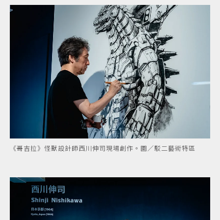
《哥吉拉》怪獸設計師西川伸司現場創作。圖／駁二藝術特區