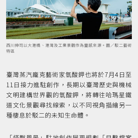
西川伸司以大港橋、港灣及工業景觀作為靈感來源。圖／駁二藝術
特區
臺灣蒸汽龐克藝術家氫酸鉀也將於7月4日至
11日接力進駐創作，長期以臺灣歷史與機械
文明建構世界觀的氫酸鉀，將轉往哈瑪星鐵
道文化景觀尋找線索，以不同視角描繪另一
種棲息於駁二的未知生命體。
「怪獸風景」駐地創作展更規劃「目擊檔案