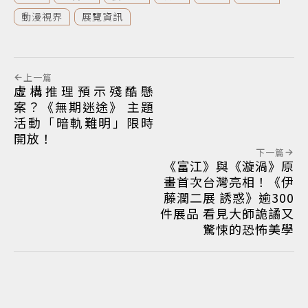
動漫視界
展覽資訊
上一篇
虛構推理預示殘酷懸
案？《無期迷途》 主題
活動「暗軌難明」限時
開放！
下一篇
《富江》與《漩渦》原
畫首次台灣亮相！《伊
藤潤二展 誘惑》逾300
件展品 看見大師詭譎又
驚悚的恐怖美學