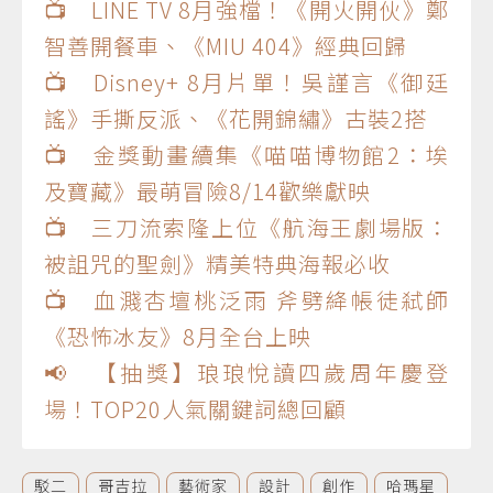
📺 LINE TV 8月強檔！《開火開伙》鄭
智善開餐車、《MIU 404》經典回歸
📺 Disney+ 8月片單！吳謹言《御廷
謠》手撕反派、《花開錦繡》古裝2搭
📺 金獎動畫續集《喵喵博物館2：埃
及寶藏》最萌冒險8/14歡樂獻映
📺 三刀流索隆上位《航海王劇場版：
被詛咒的聖劍》精美特典海報必收
📺 血濺杏壇桃泛雨 斧劈絳帳徒弒師
《恐怖冰友》8月全台上映
📢 【抽獎】琅琅悅讀四歲周年慶登
場！TOP20人氣關鍵詞總回顧
駁二
哥吉拉
藝術家
設計
創作
哈瑪星