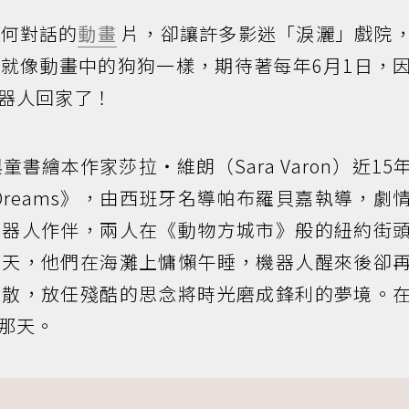
任何對話的
動畫
片，卻讓許多影迷「淚灑」戲院
就像動畫中的狗狗一樣，期待著每年6月1日，
器人回家了！
書繪本作家莎拉・維朗（Sara Varon）近15
t Dreams》，由西班牙名導帕布羅貝嘉執導，劇
機器人作伴，兩人在《動物方城市》般的紐約街
某天，他們在海灘上慵懶午睡，機器人醒來後卻
拆散，放任殘酷的思念將時光磨成鋒利的夢境。
那天。