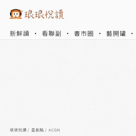
新鮮讀
看聯副
書市圈
藝開罐
琅琅悅讀
星劇點
ACGN