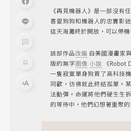
《再見機器人》是一部沒有
喜愛狗狗和機器人的忠實影迷
這天海灘終於開放，可以帶機
該部作品
改編
自美國漫畫家與童
版的無字
圖像
小說
《Robo
一隻寂寞單身狗買了高科技
同歡，彷彿就此終結孤單。
法動彈。命運將他們硬生生
的等待中，他們幻想著重聚的