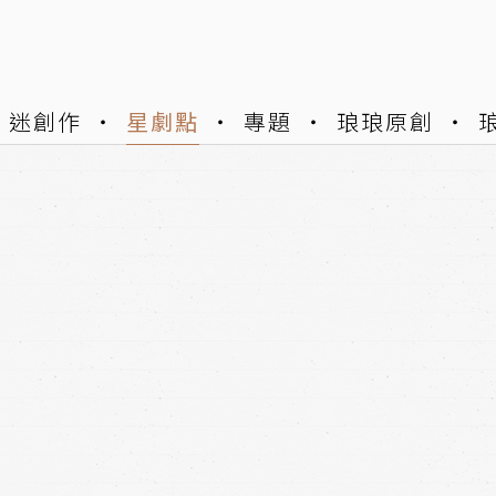
迷創作
星劇點
專題
琅琅原創