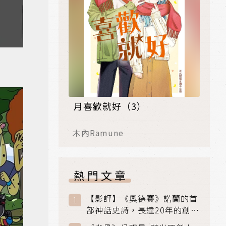
月喜歡就好（3）
木內Ramune
熱門文章
【影評】《奧德賽》諾蘭的首
部神話史詩，長達20年的創傷
與贖罪之旅