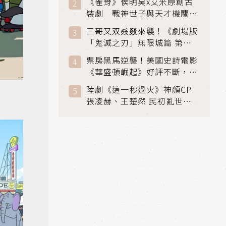
《雀骨》侯明昊x艾米原創古
裝劇 戰神世子與天才機關師
聯手攻克身世之謎
三哥又双叒叕來襲！《劇場版
「鬼滅之刃」無限城篇 第一
章》 七月首登串流平台
票房黑馬逆襲！美國史詩電影
《華盛頓崛起》好評不斷，輾
壓《玩具總動員5》、《超少
陸劇《這一秒過火》神顏CP
女》
張凌赫、王楚然 民初亂世、
家仇國難也要大談禁忌叔嫂戀