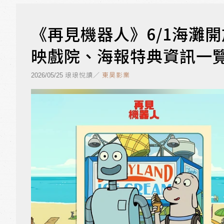
《再見機器人》6/1海灘
映戲院、海報特典資訊一
琅琅悅讀／
東昊影業
2026/05/25