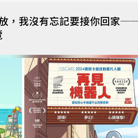
開放，我沒有忘記要接你回家─
覽