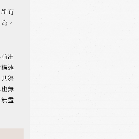
，所有
因為，
年前出
情講述
頭共舞
再也無
在無盡