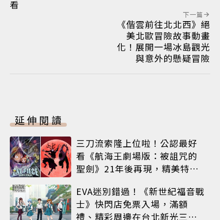
看
下一篇
《偕雲前往北北西》絕
美北歐冒險故事動畫
化！展開一場冰島觀光
與意外的懸疑冒險
延伸閱讀
三刀流索隆上位啦！公認最好
看《航海王劇場版：被詛咒的
聖劍》21年後再現，精美特典
海報必收藏
EVA迷別錯過！《新世紀福音戰
士》快閃店免票入場，滿額
禮、精彩周邊在台北新光三越