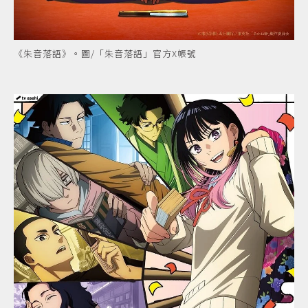
《朱音落語》。圖/「朱音落語」官方X帳號