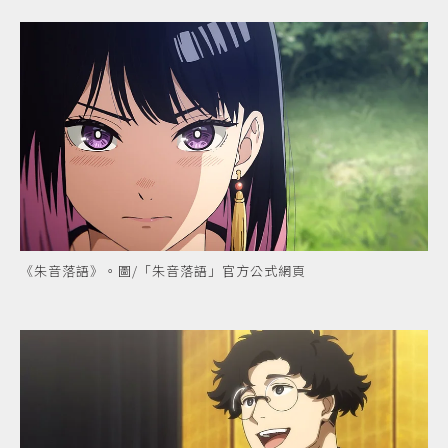
《朱音落語》。圖/「朱音落語」官方公式網頁