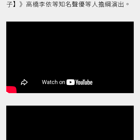
子】》高橋李依等知名聲優等人擔綱演出。