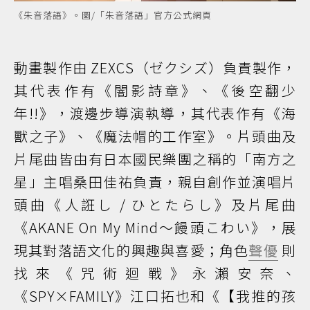
《朱音落語》。圖/「朱音落語」官方公式網頁
動畫製作由 ZEXCS（ゼクシズ）負責製作，
其代表作有《闇影詩章》、《後空翻少
年!!》，渡邊步導演執導，其代表作有《海
獸之子》、《魔法帽的工作室》。片頭曲及
片尾曲皆由有日本國民樂團之稱的「南方之
星」主唱桑田佳祐負責，親自創作並演唱片
頭曲《人誑し / ひとたらし》及片尾曲
《AKANE On My Mind～饅頭こわい》，展
現其對落語文化的興趣與喜愛；角色
聲優
則
找來《咒術迴戰》永瀨安奈、
《SPY×FAMILY》江口拓也和《【我推的孩