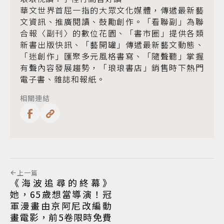
華文世界首屈一指的大眾文化媒體，傳遞最新藝
文資訊、推廣閱讀、鼓勵創作。「看聯副」為聯
合報〈副刊〉的數位花園、「書市圈」提供各類
新書出版快訊、「藝開罐」傳遞最新藝文動態、
「迷創作」匯聚多元風格書寫、「隨聲聽」掌握
有聲內容發展趨勢，「琅琅書店」銷售時下熱門
電子書、雜誌和報紙。
相關連結
上一篇
《海波追尋的終幕》
她，65歲想當導演！冠
軍漫畫由京阿尼改編動
畫電影，前5卷限時免費