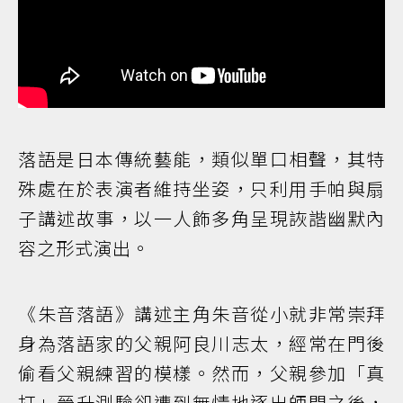
落語是日本傳統藝能，類似單口相聲，其特
殊處在於表演者維持坐姿，只利用手帕與扇
子講述故事，以一人飾多角呈現詼諧幽默內
容之形式演出。
《朱音落語》講述主角朱音從小就非常崇拜
身為落語家的父親阿良川志太，經常在門後
偷看父親練習的模樣。然而，父親參加「真
打」晉升測驗卻遭到無情地逐出師門之後，