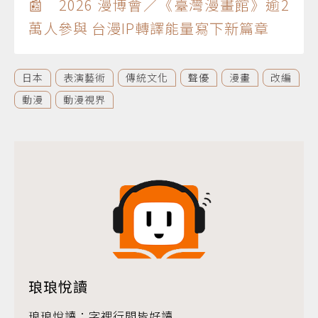
📰 2026 漫博會／《臺灣漫畫館》逾2
萬人參與 台漫IP轉譯能量寫下新篇章
日本
表演藝術
傳統文化
聲優
漫畫
改編
動漫
動漫視界
琅琅悅讀
琅琅悅讀：字裡行間皆好讀