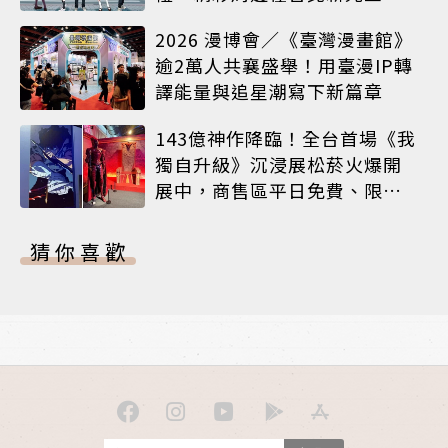
A8限時登場
2026 漫博會／《臺灣漫畫館》
逾2萬人共襄盛舉！用臺漫IP轉
譯能量與追星潮寫下新篇章
143億神作降臨！全台首場《我
獨自升級》沉浸展松菸火爆開
展中，商售區平日免費、限定
周邊搶先看
猜你喜歡