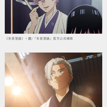
《朱音落語》。圖/「朱音落語」官方公式網頁