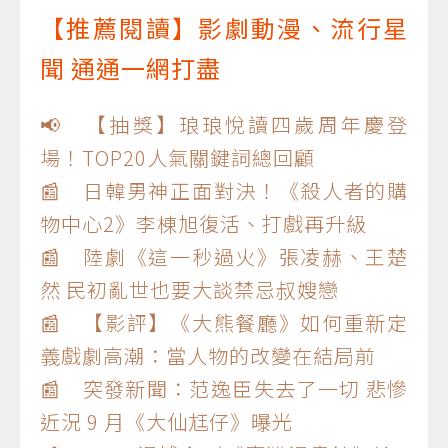
【推薦閱讀】影劇動漫、流行星
聞 通通一網打盡
📢 【抽獎】琅琅悅讀四歲周年慶登
場！TOP20人氣關鍵詞總回顧
📰 日韓男神正面對決！《殺人者的購
物中心2》李棟旭復活、打戲再升級
📰 陸劇《這一秒過火》張凌赫、王楚
然 民初亂世也要大談禁忌叔嫂戀
📰 【影評】《大熊餐廳》如何重新定
義戲劇高潮：當人物的改變在結局前
📰 突發新聞：范逸臣失去了一切 悲慘
近況 9 月《大仙尪仔》曝光