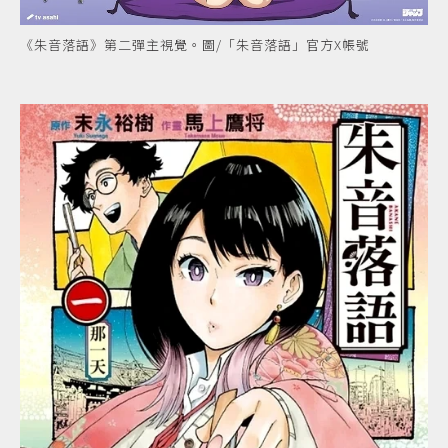
《朱音落語》第二彈主視覺。圖/「朱音落語」官方X帳號