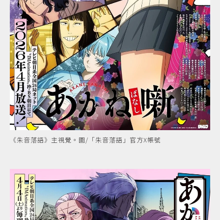
《朱音落語》主視覺。圖/「朱音落語」官方X帳號