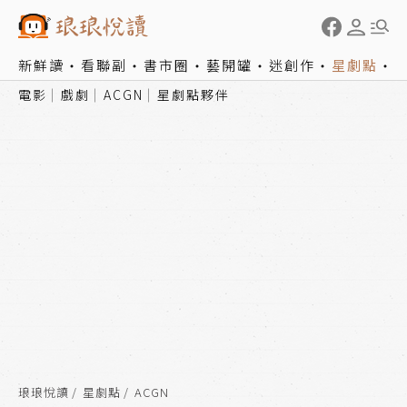
新鮮讀
看聯副
書市圈
藝開罐
迷創作
星劇點
電影
戲劇
ACGN
星劇點夥伴
琅琅悅讀
星劇點
ACGN