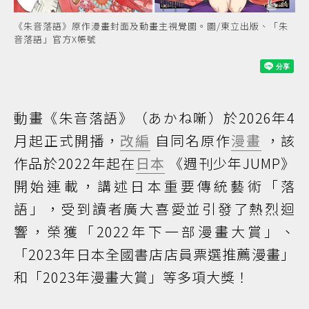
《朱音落語》原作漫畫封面及動畫主視覺圖。圖/東立出版、「朱
音落語」官方X帳號
動畫《朱音落語》（あかね噺）於2026年4
月起正式開播，
改編
自同名原作
漫畫
，該
作品於2022年起在
日本
《週刊少年JUMP》
開始連載，講述日本重要傳統藝術「落
語」，受到讀者廣大喜愛並引發了熱烈迴
響，榮獲「2022年下一部漫畫大賞」、
「2023年日本全國書店店員票選推薦漫畫」
和「2023年漫畫大賞」等多項大獎！