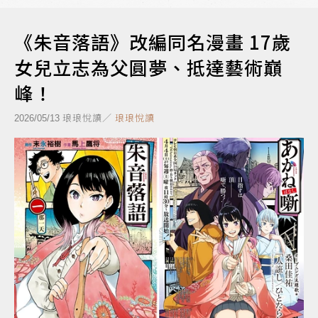
《朱音落語》改編同名漫畫 17歲
女兒立志為父圓夢、抵達藝術巔
峰！
琅琅悅讀／
琅琅悅讀
2026/05/13